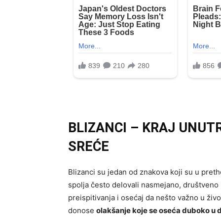
BLIZANCI – KRAJ UNUT
SREĆE
Blizanci su jedan od znakova koji su u pret
spolja često delovali nasmejano, društveno 
preispitivanja i osećaj da nešto važno u živ
donose
olakšanje koje se oseća duboko u 