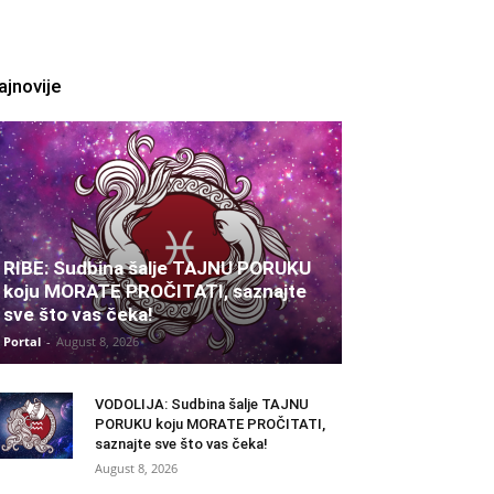
ajnovije
RIBE: Sudbina šalje TAJNU PORUKU
koju MORATE PROČITATI, saznajte
sve što vas čeka!
Portal
-
August 8, 2026
VODOLIJA: Sudbina šalje TAJNU
PORUKU koju MORATE PROČITATI,
saznajte sve što vas čeka!
August 8, 2026