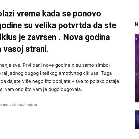
dolazi vreme kada se ponovo
godine su velika potvrtda da ste
N
ciklus je zavrsen . Nova godina
 vasoj strani.
i menja sve. Prvi dani nove godine nisu samo simbol
 kraj jednog dugog i teškog emotivnog ciklusa. Tuga
 da dajete više nego što dobijate – sve to polako ostaje
si vam ono što vam je dugo dugovala.
se nastavlja nakon oglasa