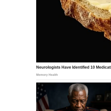
Sudbina vam sprema nešto što će vas iskreno 
početak koji vas podseća zašto ste rođeni da
vas je pratio polako nestaje, a vi ponovo os
Više ne nosite prošlost kao teret. Puštate je
Ljubav
Na ljubavnom planu, Strelčeve očekuje
topl
može doneti osobu koja deli vašu energiju, 
dolazi bez pritiska, bez teških pitanja i bez 
Ako ste u vezi, odnos se menja – postaje lakš
planovi i osećaj da niste sami. Ljubav ponovo