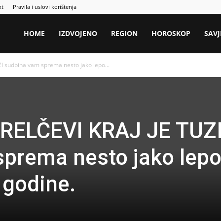
kt
Pravila i uslovi korištenja
HOME
IZDVOJENO
REGION
HOROSKOP
SAVJ
I sudbina vam sprema nesto jako lepo...
TRELČEVI KRAJ JE TUZ
prema nesto jako lepo
 godine.