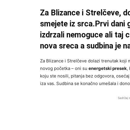
Za Blizance i Strelčeve, 
smejete iz srca.Prvi dani 
izdrzali nemoguce ali taj 
nova sreca a sudbina je na
Za Blizance i Strelčeve dolazi trenutak koj
novog početka – oni su
energetski presek
,
koju ste nosili, pitanja bez odgovora, osećaj
iza vas. Sudbina se konačno umešala i dono
Sadržaj 