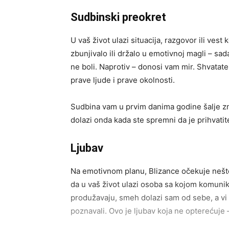
Sudbinski preokret
U vaš život ulazi situacija, razgovor ili ves
zbunjivalo ili držalo u emotivnoj magli – sada
ne boli. Naprotiv – donosi vam mir. Shvatate
prave ljude i prave okolnosti.
Sudbina vam u prvim danima godine šalje z
dolazi onda kada ste spremni da je prihvatit
Ljubav
Na emotivnom planu, Blizance očekuje nešto 
da u vaš život ulazi osoba sa kojom komunik
produžavaju, smeh dolazi sam od sebe, a vi
poznavali. Ovo je ljubav koja ne opterećuje 