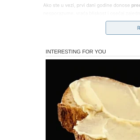
Ako ste u vezi, prvi dani godine donose
pre
nesporazume, vraća bliskost i osećaj zajedni
verujete u ljubav.
Poruka za Blizance
Ono što dolazi ne dolazi glasno, ali dolazi 
osećaj da ste konačno na pravom mestu – sa
STRELČEVI – POSLE TU
Strelčevi su znak koji je često morao da bude
Iza vas je period u kojem ste mnogo toga izgub
da će ostati. Prvi dani nove godine donose
Sudbina menja pravac