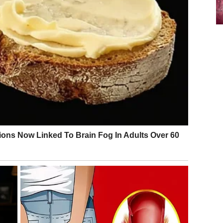
obradovati. To može biti susret, prilika, vest ili novi
 verujete, sanjate i idete napred. Osećaj težine koji
ećate onu staru, prepoznatljivu Strelčevsku radost.
 – i upravo tada dolazi nagrada.
o i lepo iznenađenje
. Ako ste slobodni, sudbina vam
smisao za humor i pogled na život. Ovo je ljubav koja
straha.
i, iskreniji i ispunjeniji. Vraća se smeh, zajednički
 postaje izvor radosti, a ne brige.