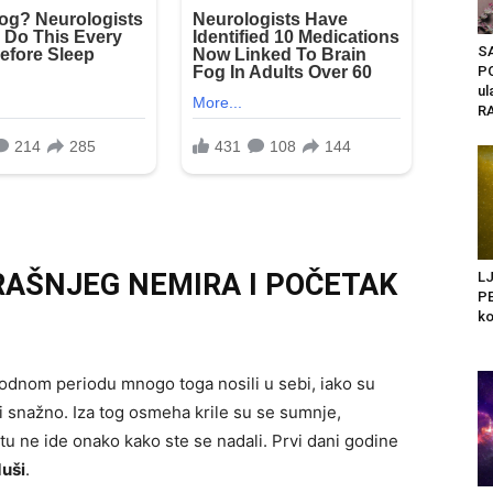
S
PO
ul
RA
RAŠNJEG NEMIRA I POČETAK
L
PE
ko
hodnom periodu mnogo toga nosili u sebi, iako su
i snažno. Iza tog osmeha krile su se sumnje,
otu ne ide onako kako ste se nadali. Prvi dani godine
duši
.