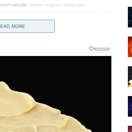
okret nabolje
. Iskren razgovor briše stare
štva. Tuga koju ste nosili polako nestaje, a vi ponovo
READ MORE
iskreno. Donosi vam osmeh koji ne morate da glumite i
 pravim ljudima.
GE DOLAZI RADOST ŽIVLJENJA
 jak i optimističan čak i onda kada mu nije bilo lako.
ili – iluzije, nade, pa čak i ljude za koje ste verovali
olakšanje i povratak vere u život
.