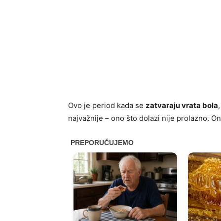
Ovo je period kada se
zatvaraju vrata bola
najvažnije – ono što dolazi nije prolazno. O