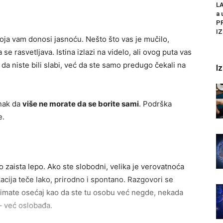
LA
a 
P
IZ
t koja vam donosi jasnoću. Nešto što vas je mučilo,
 se rasvetljava. Istina izlazi na videlo, ali ovog puta vas
 da niste bili slabi, već da ste samo predugo čekali na
I
nak da
više ne morate da se borite sami
. Podrška
e.
zaista lepo. Ako ste slobodni, velika je verovatnoća
acija teče lako, prirodno i spontano. Razgovori se
 imate osećaj kao da ste tu osobu već negde, nekada
– već oslobađa.