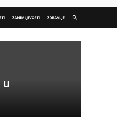
ETI
ZANIMLJIVOSTI
ZDRAVLJE
I
 u