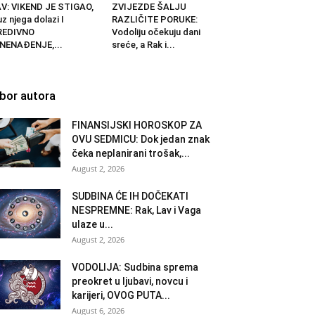
V: VIKEND JE STIGAO,
ZVIJEZDE ŠALJU
uz njega dolazi I
RAZLIČITE PORUKE:
REDIVNO
Vodoliju očekuju dani
NENAĐENJE,...
sreće, a Rak i...
zbor autora
FINANSIJSKI HOROSKOP ZA
OVU SEDMICU: Dok jedan znak
čeka neplanirani trošak,...
August 2, 2026
SUDBINA ĆE IH DOČEKATI
NESPREMNE: Rak, Lav i Vaga
ulaze u...
August 2, 2026
VODOLIJA: Sudbina sprema
preokret u ljubavi, novcu i
karijeri, OVOG PUTA...
August 6, 2026