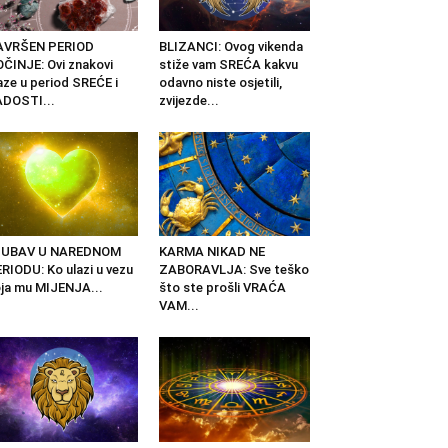
AVRŠEN PERIOD
BLIZANCI: Ovog vikenda
ČINJE: Ovi znakovi
stiže vam SREĆA kakvu
aze u period SREĆE i
odavno niste osjetili,
DOSTI...
zvijezde...
JUBAV U NAREDNOM
KARMA NIKAD NE
RIODU: Ko ulazi u vezu
ZABORAVLJA: Sve teško
ja mu MIJENJA...
što ste prošli VRAĆA
VAM...