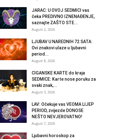
JARAC: U OVOJ SEDMICI vas
čeka PREDIVNO IZNENAĐENJE,
saznajte ZAŠTO STE...
August 2, 2026
LJUBAV U NAREDNIH 72 SATA:
Ovi znakovi ulaze u ljubavni
period...
August 8, 2026
CIGANSKE KARTE do kraja
SEDMICE: Karte nose poruku za
svaki znak,...
August 3, 2026
LAV: Očekuje vas VEOMA LIJEP
PERIOD, zvijezde DONOSE
NEŠTO NEVJEROVATNO!
August 7, 2026
Ljubavni horoskop za