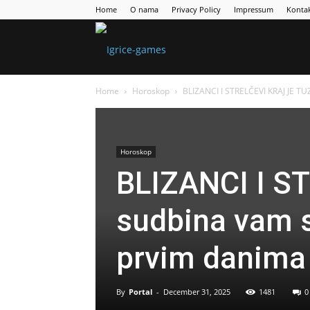
Home
O nama
Privacy Policy
Impressum
Konta
Games
Home
Horoskop
BLIZANCI I STRELČEVI KRAJ JE TUZ
Portal
Horoskop
BLIZANCI I S
sudbina vam s
prvim danima
By
Portal
-
December 31, 2025
1481
0