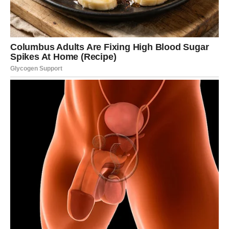
Mnogi Blizanci će tokom narednog perioda dobiti priliku
da pokažu koliko vrijede.
Moguće su veoma važne promjene povezane sa poslom,
novcem ili ljudima koji mogu imati veliki uticaj na vašu
budućnost.
Kada su finansije u pitanju, pred vama je mnogo stabilniji
period.
Problemi koji vas dugo opterećuju konačno bi mogli
početi nestajati.
JEDNA OSOBA DONOSI VAM
VELIKU SREĆU