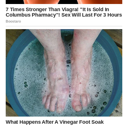
Zvijezde pokazuju da u vašem životu postoji osoba koja
iskreno vjeruje u vas i želi vam pomoći više nego što
trenutno mislite.
Ta osoba mogla bi imati veoma važnu ulogu u vašem
emotivnom ili poslovnom životu.
Mnogi Blizanci će upravo zahvaljujući jednom razgovoru
ili podršci napraviti veliki korak prema sreći.
VRIJEME JE DA KONAČNO
SHVATITE KOLIKO VRIJEDITE
Previše ste energije trošili na ljude koji nisu znali cijeniti
vaše srce i trud.