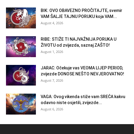
BIK: OVO OBAVEZNO PROČITAJTE, svemir
VAM ŠALJE TAJNU PORUKU koja VAM...
August 4, 2026
RIBE: STIŽE TI NAJVAŽNIJA PORUKA U
ŽIVOTU od zvijezda, saznaj ZAŠTO!
August 1, 2026
JARAC: Očekuje vas VEOMA LIJEP PERIOD,
zvijezde DONOSE NEŠTO NEVJEROVATNO!
August 7, 2026
VAGA: Ovog vikenda stiže vam SREĆA kakvu
odavno niste osjetili, zvijezde...
August 6, 2026