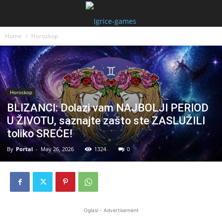
Home
Horoskop
Horoskop
BLIZANCI: Dolazi vam NAJBOLJI PERIOD
U ŽIVOTU, saznajte zašto ste ZASLUŽILI
toliko SREĆE!
By
Portal
-
May 26, 2026
1324
0
Oglasi - Advertisement