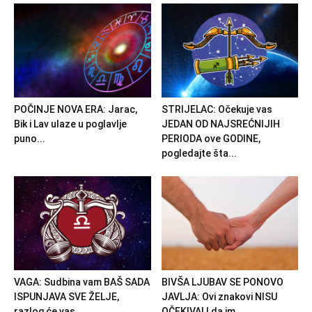
POČINJE NOVA ERA: Jarac,
STRIJELAC: Očekuje vas
Bik i Lav ulaze u poglavlje
JEDAN OD NAJSREĆNIJIH
puno...
PERIODA ove GODINE,
pogledajte šta...
VAGA: Sudbina vam BAŠ SADA
BIVŠA LJUBAV SE PONOVO
ISPUNJAVA SVE ŽELJE,
JAVLJA: Ovi znakovi NISU
razlog će vas...
OČEKIVALI da im...