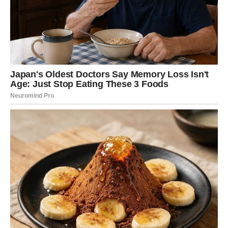
POSAO I NOVAC – STIŽE
NAGRADA ZA SAV VAŠ TRUD
Na poslovnom planu ulazite u veoma važan period.
Iako ste u posljednje vrijeme često imali osjećaj da vaš
trud niko ne primjećuje, sada dolazi vrijeme kada će se
stvari početi mijenjati.