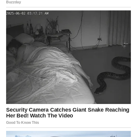
Često ste sumnjali u sebe čak i onda kada ste bili mnogo
jači nego što ste mislili.
Ali sudbina vam sada pokazuje da dolazi period tokom
kojeg ćete konačno shvatiti koliko zapravo vrijedite.
DOLAZI VAM PERIOD KOJI ĆETE
PAMTITI CIJELI ŽIVOT
Sve kroz šta ste prošli nije bilo uzalud.
Svaka prepreka, svaki težak trenutak i svako razočaranje
pripremali su vas za ono što sada dolazi.
A ono što dolazi moglo bi vam donijeti više sreće nego
što trenutno možete zamisliti.