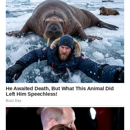
Zvijezde vam donose novu energiju, uspjeh, ljubav i
osjećaj da život konačno radi u vašu korist.
Zato ne ignorišite znakove koje vam sudbina šalje.
Jer pred vama je period koji bi za mnoge Blizance zaista
mogao postati jedan od najljepših i najsretnijih u životu.