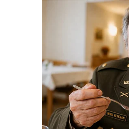
Ljubav vam donosi emocije
Na polju emocija očekuju vas veoma lijepi tr
Ako ste dugo bili razočarani ili usamljeni, 