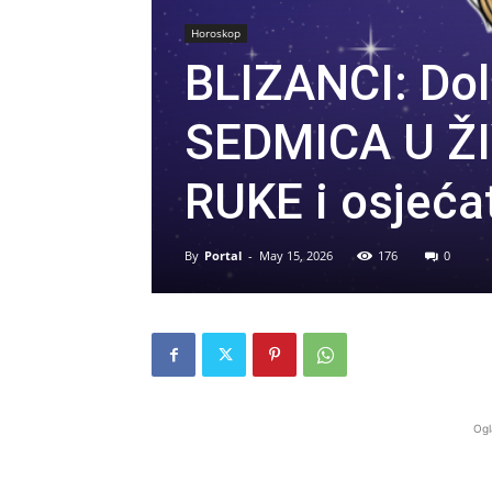
Horoskop
BLIZANCI: Do
SEDMICA U ŽI
RUKE i osjeća
By
Portal
-
May 15, 2026
176
0
Ogl