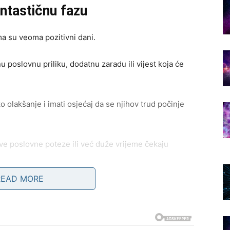
ntastičnu fazu
ma su veoma pozitivni dani.
 poslovnu priliku, dodatnu zaradu ili vijest koja će
o olakšanje i imati osjećaj da se njihov trud počinje
ove poslovne poteze ili već duže vrijeme čekaju
READ MORE