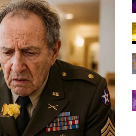
 kakve dugo niste osjetili
enuci.
sada dolazi period tokom kojeg biste mogli upoznati