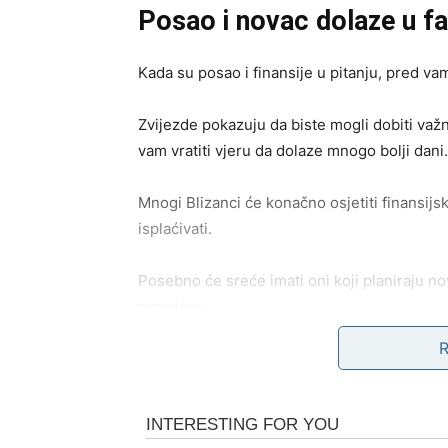
Posao i novac dolaze u fa
Kada su posao i finansije u pitanju, pred va
Zvijezde pokazuju da biste mogli dobiti važnu
vam vratiti vjeru da dolaze mnogo bolji dani.
Mnogi Blizanci će konačno osjetiti finansijsk
isplaćivati.
Posebno će sreće imati oni koji planiraju n
promjenu.