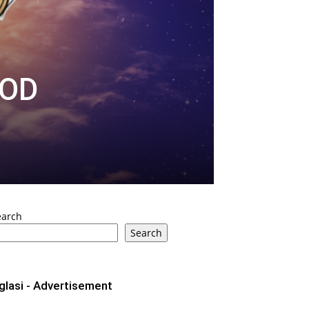
 OD
earch
Search
glasi - Advertisement