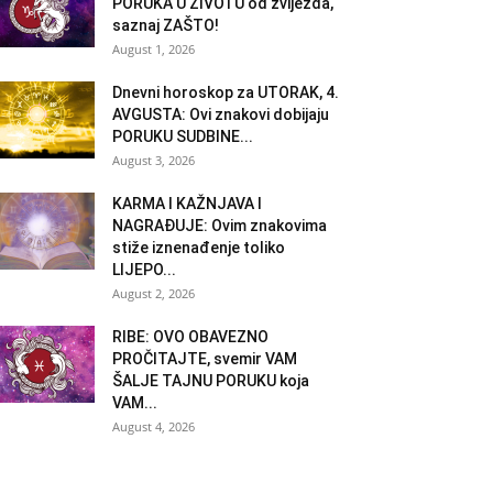
PORUKA U ŽIVOTU od zvijezda,
saznaj ZAŠTO!
August 1, 2026
Dnevni horoskop za UTORAK, 4.
AVGUSTA: Ovi znakovi dobijaju
PORUKU SUDBINE...
August 3, 2026
KARMA I KAŽNJAVA I
NAGRAĐUJE: Ovim znakovima
stiže iznenađenje toliko
LIJEPO...
August 2, 2026
RIBE: OVO OBAVEZNO
PROČITAJTE, svemir VAM
ŠALJE TAJNU PORUKU koja
VAM...
August 4, 2026