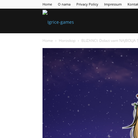
Home
O nama
Privacy Policy
Impressum
Konta
Games
Home
Horoskop
BLIZANCI: Dolazi vam NAJBOLJA 
Portal