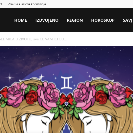
kt
Pravila i uslovi korištenja
HOME
IZDVOJENO
REGION
HOROSKOP
SAVJ
SEDMICA U ŽIVOTU, sve ĆE VAM IĆI OD...