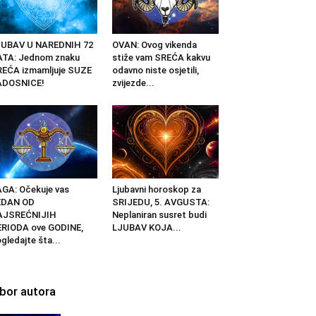
JUBAV U NAREDNIH 72
OVAN: Ovog vikenda
ATA: Jednom znaku
stiže vam SREĆA kakvu
EĆA izmamljuje SUZE
odavno niste osjetili,
ADOSNICE!
zvijezde...
GA: Očekuje vas
Ljubavni horoskop za
EDAN OD
SRIJEDU, 5. AVGUSTA:
AJSREĆNIJIH
Neplaniran susret budi
RIODA ove GODINE,
LJUBAV KOJA...
gledajte šta...
zbor autora