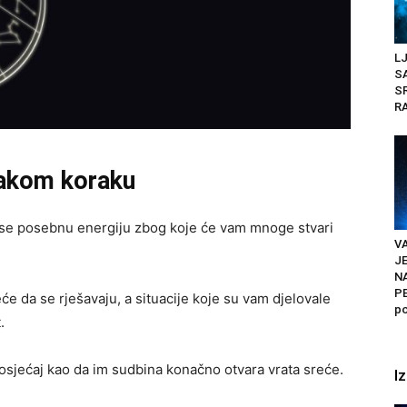
L
S
SR
R
svakom koraku
e posebnu energiju zbog koje će vam mnoge stvari
VA
J
N
PE
će da se rješavaju, a situacije koje su vam djelovale
po
.
osjećaj kao da im sudbina konačno otvara vrata sreće.
I