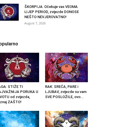
ŠKORPIJA: Očekuje vas VEOMA
LIJEP PERIOD, zvijezde DONOSE
NEŠTO NEVJEROVATNO!
August 7, 2026
opularno
GA: STIŽE TI
RAK: SREĆA, PARE i
AJVAŽNIJA PORUKA U
LJUBAV, zvijezde su vam
VOTU od zvijezda,
SVE POSLOŽILE, ovo...
znaj ZAŠTO!