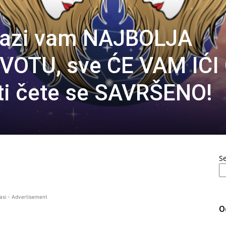
lazi vam NAJBOLJA
VOTU, sve ĆE VAM IĆI
ti čete se SAVRŠENO!
S
asi - Advertisement
O