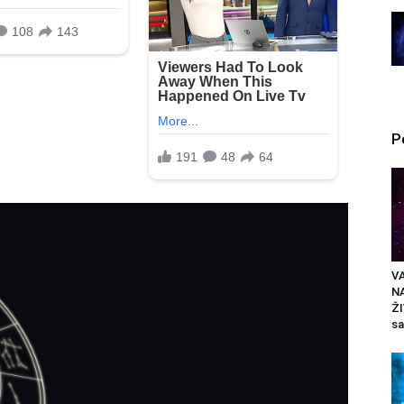
P
VA
N
ŽI
sa