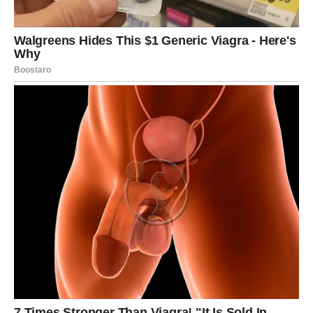
Mentalna iscrpljenost je danas izraženija od fizičke.
Previše razmišljanja, analiziranja i brige može ti doneti
nervozu, nesanicu ili napetost u ramenima i vratu.
Pokušaj da napraviš pauze, isključiš telefon bar na kratko
i usmeriš misli na nešto jednostavno i opuštajuće. Kratka
šetnja ili razgovor sa dragom osobom može imati snažan
terapeutski efekat.
Porodica i odnosi
U odnosima sa porodicom i bliskim ljudima danas može
doći do
nesporazuma zbog pogrešno shvaćenih reči
.
Neko može tvoju iskrenost shvatiti kao kritiku.
Pokušaj da budeš strpljiv i da ne reaguješ impulsivno.