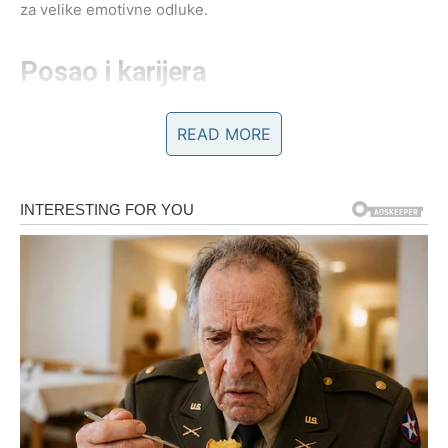
za velike emotivne odluke.
Posao i karijera
Na poslovnom planu, 7. januar donosi
informacije,
READ MORE
dogovore i komunikaciju
. Možeš imati više sastanaka,
poruka, mejlova ili razgovora nego inače.
Odličan je dan za:
pregovore
razmenu ideja
učenje, pisanje, planiranje
kontakte sa kolegama i saradnicima