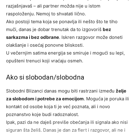
razjašnjavaš – ali partner možda nije u istom
raspoloženju. Nemoj to shvatati lično.
Ako postoji tema koja se ponavlja ili nešto što te tiho
muči, danas je dobar trenutak da to izgovoriš
bez
sarkazma i bez odbrane
. Iskren razgovor može doneti
olakšanje i osećaj ponovne bliskosti.
U večernjim satima energija se smiruje i mogući su lepi,
opušteni trenuci koji vraćaju osmeh.
Ako si slobodan/slobodna
Slobodni Blizanci danas mogu biti rastrzani između
želje
za slobodom i potrebe za emocijom
. Moguća je poruka ili
kontakt od osobe koja ti je već poznata, ali i novo
poznanstvo koje budi radoznalost.
Ipak, pazi da ne daješ previše obećanja ili signala ako nisi
siguran šta želiš. Danas je dan za flert i razgovor, ali ne i