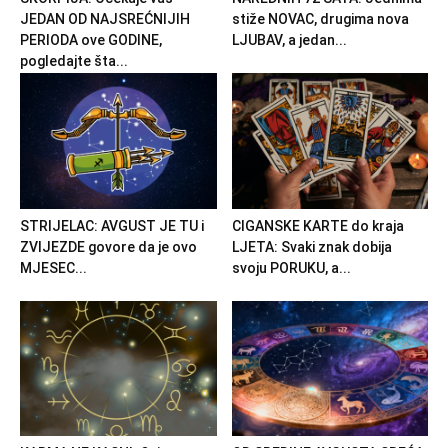
JEDAN OD NAJSREĆNIJIH
stiže NOVAC, drugima nova
PERIODA ove GODINE,
LJUBAV, a jedan...
pogledajte šta...
STRIJELAC: AVGUST JE TU i
CIGANSKE KARTE do kraja
ZVIJEZDE govore da je ovo
LJETA: Svaki znak dobija
MJESEC...
svoju PORUKU, a...