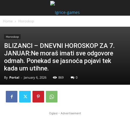
Home
Horoskop
Horoskop
BLIZANCI – DNEVNI HOROSKOP ZA 7.
JANUAR:Ne moraš imati sve odgovore
odmah. Ponekad se jasnoća pojavi tek
kada um utihne.
By
Portal
-
January 6, 2026
869
0
Oglasi - Advertisement