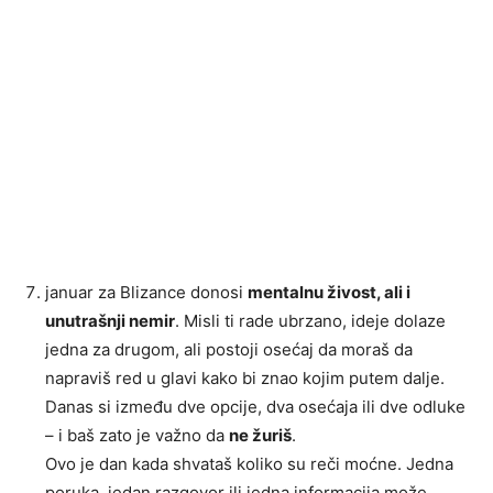
januar za Blizance donosi
mentalnu živost, ali i
unutrašnji nemir
. Misli ti rade ubrzano, ideje dolaze
jedna za drugom, ali postoji osećaj da moraš da
napraviš red u glavi kako bi znao kojim putem dalje.
Danas si između dve opcije, dva osećaja ili dve odluke
– i baš zato je važno da
ne žuriš
.
Ovo je dan kada shvataš koliko su reči moćne. Jedna
poruka, jedan razgovor ili jedna informacija može