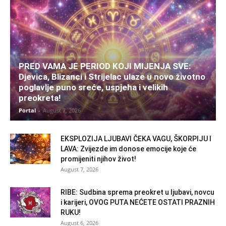
PRED VAMA JE PERIOD KOJI MIJENJA SVE:
Djevica, Blizanci i Strijelac ulaze u novo životno
poglavlje puno sreće, uspjeha i velikih
preokreta!
Portal
-
August 7, 2026
EKSPLOZIJA LJUBAVI ČEKA VAGU, ŠKORPIJU I
LAVA: Zvijezde im donose emocije koje će
promijeniti njihov život!
August 7, 2026
RIBE: Sudbina sprema preokret u ljubavi, novcu
i karijeri, OVOG PUTA NEĆETE OSTATI PRAZNIH
RUKU!
August 6, 2026