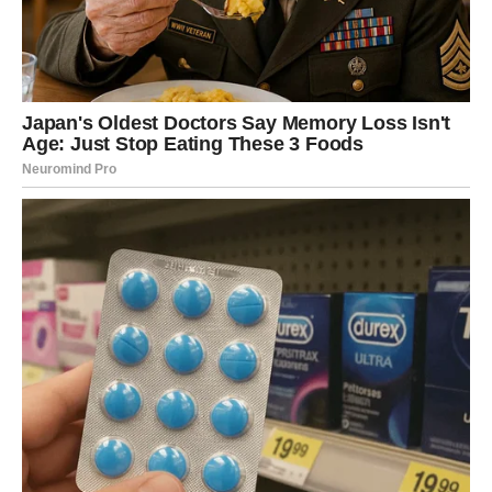
Međutim, postoji rizik da preuzmeš previše obaveza
odjednom. Zapiši prioritete. Fokusiraj se na jednu po
jednu stvar – tako ćeš biti mnogo efikasniji.
Novac
Finansijska situacija zahteva pažnju. Možeš razmišljati o
novom izvoru prihoda, dodatnom poslu ili načinu da bolje
rasporediš troškove.
Mogući su manji, neplanirani izdaci vezani za
komunikaciju, tehnologiju, prevoz ili administraciju.
Savjet dana:
ne donosi finansijske odluke u žurbi
.
Razgovor sa pouzdanom osobom može ti pomoći da
sagledaš realnu sliku.
Zdravlje i energija