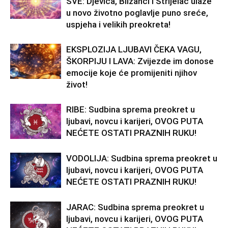
SVE: Djevica, Blizanci i Strijelac ulaze
u novo životno poglavlje puno sreće,
uspjeha i velikih preokreta!
EKSPLOZIJA LJUBAVI ČEKA VAGU,
ŠKORPIJU I LAVA: Zvijezde im donose
emocije koje će promijeniti njihov
život!
RIBE: Sudbina sprema preokret u
ljubavi, novcu i karijeri, OVOG PUTA
NEĆETE OSTATI PRAZNIH RUKU!
VODOLIJA: Sudbina sprema preokret u
ljubavi, novcu i karijeri, OVOG PUTA
NEĆETE OSTATI PRAZNIH RUKU!
JARAC: Sudbina sprema preokret u
ljubavi, novcu i karijeri, OVOG PUTA