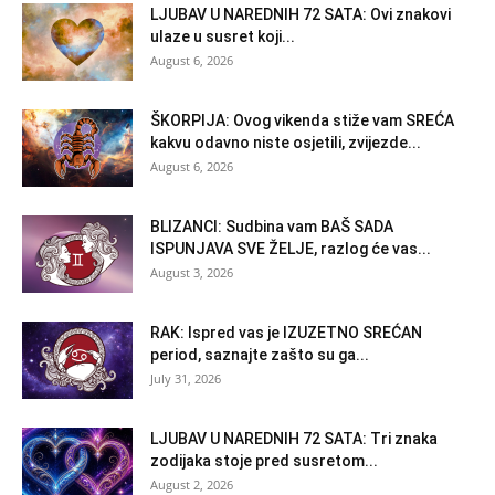
LJUBAV U NAREDNIH 72 SATA: Ovi znakovi
ulaze u susret koji...
August 6, 2026
ŠKORPIJA: Ovog vikenda stiže vam SREĆA
kakvu odavno niste osjetili, zvijezde...
August 6, 2026
BLIZANCI: Sudbina vam BAŠ SADA
ISPUNJAVA SVE ŽELJE, razlog će vas...
August 3, 2026
RAK: Ispred vas je IZUZETNO SREĆAN
period, saznajte zašto su ga...
July 31, 2026
LJUBAV U NAREDNIH 72 SATA: Tri znaka
zodijaka stoje pred susretom...
August 2, 2026