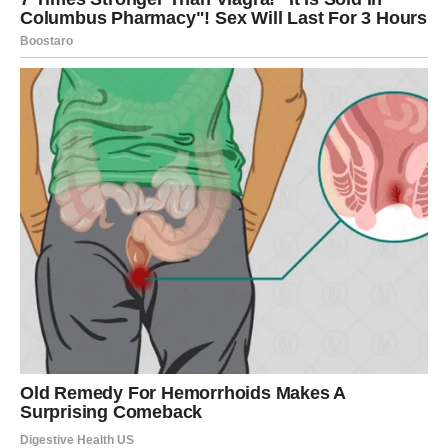
Razjašnjenje dolazi lako ako si spreman da saslušaš, ne
samo da govoriš.