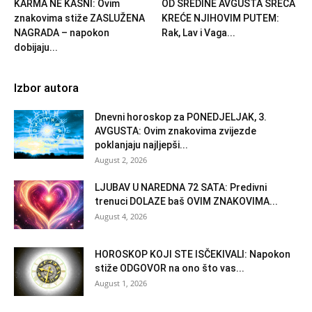
KARMA NE KASNI: Ovim
OD SREDINE AVGUSTA SREĆA
znakovima stiže ZASLUŽENA
KREĆE NJIHOVIM PUTEM:
NAGRADA – napokon
Rak, Lav i Vaga...
dobijaju...
Izbor autora
Dnevni horoskop za PONEDJELJAK, 3.
AVGUSTA: Ovim znakovima zvijezde
poklanjaju najljepši...
August 2, 2026
LJUBAV U NAREDNA 72 SATA: Predivni
trenuci DOLAZE baš OVIM ZNAKOVIMA...
August 4, 2026
HOROSKOP KOJI STE ISČEKIVALI: Napokon
stiže ODGOVOR na ono što vas...
August 1, 2026