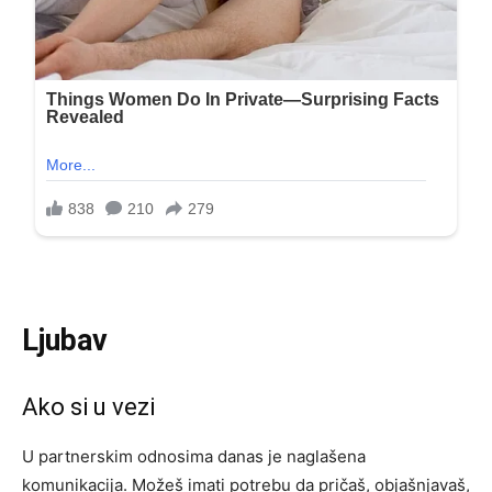
Ljubav
Ako si u vezi
U partnerskim odnosima danas je naglašena
komunikacija. Možeš imati potrebu da pričaš, objašnjavaš,