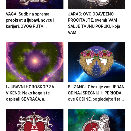
VAGA: Sudbina sprema
JARAC: OVO OBAVEZNO
preokret u ljubavi, novcu i
PROČITAJTE, svemir VAM
karijeri, OVOG PUTA...
ŠALJE TAJNU PORUKU koja
VAM...
LJUBAVNI HOROSKOP ZA
BLIZANCI: Očekuje vas JEDAN
VIKEND: Neko koga ste
OD NAJSREĆNIJIH PERIODA
otpisali SE VRAĆA, a...
ove GODINE, pogledajte šta...