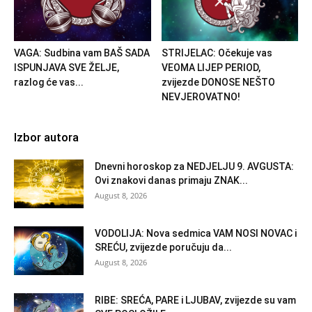
VAGA: Sudbina vam BAŠ SADA
STRIJELAC: Očekuje vas
ISPUNJAVA SVE ŽELJE,
VEOMA LIJEP PERIOD,
razlog će vas...
zvijezde DONOSE NEŠTO
NEVJEROVATNO!
Izbor autora
Dnevni horoskop za NEDJELJU 9. AVGUSTA:
Ovi znakovi danas primaju ZNAK...
August 8, 2026
VODOLIJA: Nova sedmica VAM NOSI NOVAC i
SREĆU, zvijezde poručuju da...
August 8, 2026
RIBE: SREĆA, PARE i LJUBAV, zvijezde su vam