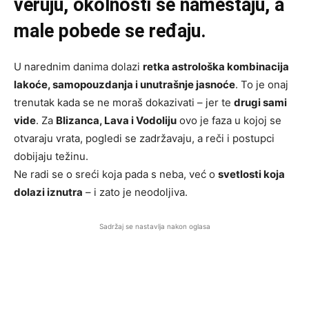
veruju, okolnosti se nameštaju, a
male pobede se ređaju.
U narednim danima dolazi
retka astrološka kombinacija
lakoće, samopouzdanja i unutrašnje jasnoće
. To je onaj
trenutak kada se ne moraš dokazivati – jer te
drugi sami
vide
. Za
Blizanca, Lava i Vodoliju
ovo je faza u kojoj se
otvaraju vrata, pogledi se zadržavaju, a reči i postupci
dobijaju težinu.
Ne radi se o sreći koja pada s neba, već o
svetlosti koja
dolazi iznutra
– i zato je neodoljiva.
Sadržaj se nastavlja nakon oglasa