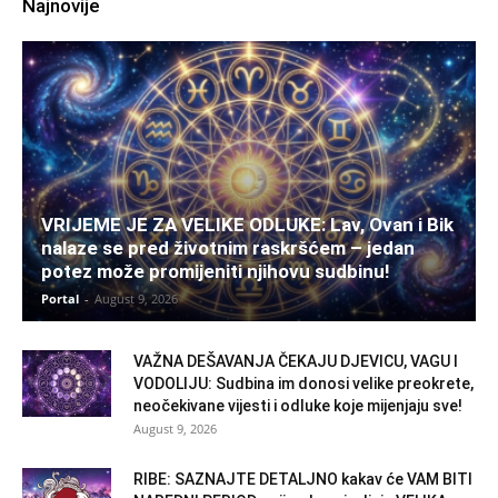
Najnovije
VRIJEME JE ZA VELIKE ODLUKE: Lav, Ovan i Bik
nalaze se pred životnim raskršćem – jedan
potez može promijeniti njihovu sudbinu!
Portal
-
August 9, 2026
VAŽNA DEŠAVANJA ČEKAJU DJEVICU, VAGU I
VODOLIJU: Sudbina im donosi velike preokrete,
neočekivane vijesti i odluke koje mijenjaju sve!
August 9, 2026
RIBE: SAZNAJTE DETALJNO kakav će VAM BITI