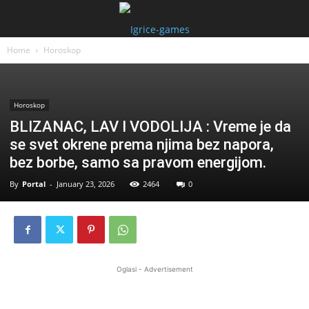
Home
Horoskop
Horoskop
BLIZANAC, LAV I VODOLIJA : Vreme je da
se svet okrene prema njima bez napora,
bez borbe, samo sa pravom energijom.
By
Portal
-
January 23, 2026
2464
0
Oglasi - Advertisement