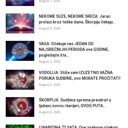
August 7, 2026
NEKOME SUZE, NEKOME SREĆA: Jarac
prolazi kroz teške dane, Škorpiju čekaju...
August 9, 2026
VAGA: Očekuje vas JEDAN OD
NAJSREĆNIJIH PERIODA ove GODINE,
pogledajte šta...
August 5, 2026
VODOLIJA: Stiže vam IZUZETNO VAŽNA
PORUKA SUDBINE, ovo MORATE PROČITATI!
August 5, 2026
ŠKORPIJA: Sudbina sprema preokret u
ljubavi, novcu i karijeri, OVOG PUTA...
August 6, 2026
U NAREDNA 72 SATA: Ove znakove očekuju