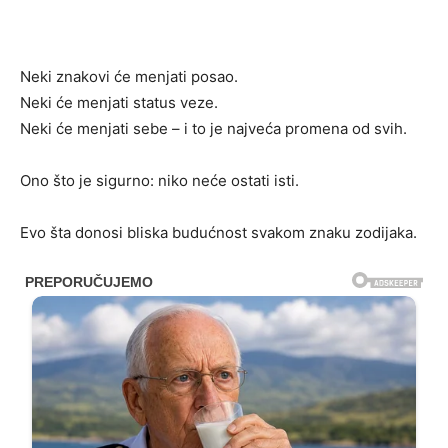
Neki znakovi će menjati posao.
Neki će menjati status veze.
Neki će menjati sebe – i to je najveća promena od svih.
Ono što je sigurno: niko neće ostati isti.
Evo šta donosi bliska budućnost svakom znaku zodijaka.