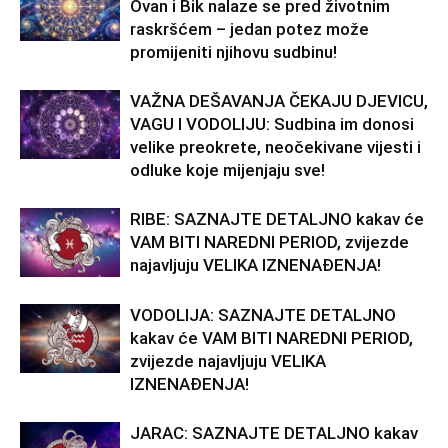
Ovan i Bik nalaze se pred životnim
raskršćem – jedan potez može
promijeniti njihovu sudbinu!
VAŽNA DEŠAVANJA ČEKAJU DJEVICU,
VAGU I VODOLIJU: Sudbina im donosi
velike preokrete, neočekivane vijesti i
odluke koje mijenjaju sve!
RIBE: SAZNAJTE DETALJNO kakav će
VAM BITI NAREDNI PERIOD, zvijezde
najavljuju VELIKA IZNENAĐENJA!
VODOLIJA: SAZNAJTE DETALJNO
kakav će VAM BITI NAREDNI PERIOD,
zvijezde najavljuju VELIKA
IZNENAĐENJA!
JARAC: SAZNAJTE DETALJNO kakav