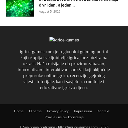
divni dani, a jedan...
August 5, 2026
igrice-games.com je regionalni gejming portal
koji okuplja sve ljubitelje igrica, bez obzira na
uzrast. Naša misija je da pružimo zabavan,
informativan i interaktivan sadržaj koji uključuje
preporuke online igrica, recenzije, gejming
vijesti, tutorijale, kao i savjete za roditelje i
edukativne igre za djecu.
Home
O nama
Privacy Policy
Impressum
Kontakt
Pravila i uslovi korištenja
© Sva prava pridržana - https://igrice-games.com - 2026