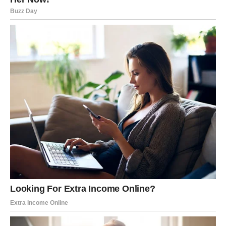
odluku.
VAGA – Postavljanje granica
Bliska budućnost vas tera da konačno kažete „dosta“.
Nećete više balansirati po svaku cenu.
U ljubavi – ili dolazi do harmonije kroz iskrenost, ili do
udaljavanja ako odnos nema ravnotežu.
Promena kod vas dolazi kroz jačanje ličnih granica.
ŠKORPIJA – Razotkrivanje i novi
početak
Očekuje vas period istine. Nešto skriveno izlazi na videlo