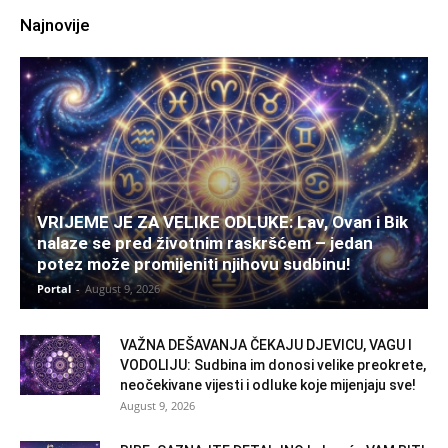
Najnovije
VRIJEME JE ZA VELIKE ODLUKE: Lav, Ovan i Bik
nalaze se pred životnim raskršćem – jedan
potez može promijeniti njihovu sudbinu!
Portal
-
August 9, 2026
VAŽNA DEŠAVANJA ČEKAJU DJEVICU, VAGU I
VODOLIJU: Sudbina im donosi velike preokrete,
neočekivane vijesti i odluke koje mijenjaju sve!
August 9, 2026