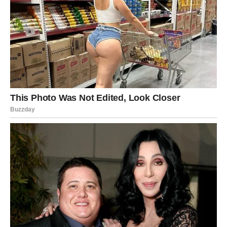
Očekujte neočekivano. Promena plana, nova ponuda,
susret koji menja tok događaja.
U ljubavi – neko može ući u vaš život potpuno iznenada.
Promena kod vas dolazi kroz spontanost.
RIBE – Manifestacija želje
Bliska budućnost donosi vam ostvarenje nečega o čemu
ste dugo maštali. Emotivno ispunjenje i unutrašnji mir su
u fokusu.
U ljubavi – romantičan period i dublja povezanost.
Promena kod vas dolazi kroz veru u sebe.