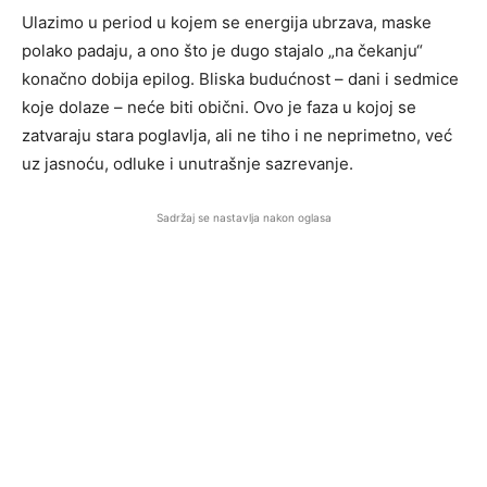
Ulazimo u period u kojem se energija ubrzava, maske
polako padaju, a ono što je dugo stajalo „na čekanju“
konačno dobija epilog. Bliska budućnost – dani i sedmice
koje dolaze – neće biti obični. Ovo je faza u kojoj se
zatvaraju stara poglavlja, ali ne tiho i ne neprimetno, već
uz jasnoću, odluke i unutrašnje sazrevanje.
Sadržaj se nastavlja nakon oglasa