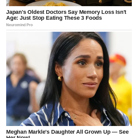
karijere.
U ljubavi – ili se strast produbljuje, ili dolazi do razlaza
ako odnos više ne daje ono što vam treba.
Promena kod vas dolazi kroz povratak samopouzdanja.
DEVICA – Praktične odluke sa
dugoročnim efektom
Kod vas su promene tihe, ali značajne. Možda selidba,
promena radnog mesta, reorganizacija života.
U ljubavi – razgovor koji menja dinamiku odnosa i donosi
stabilnost.
Promena kod vas dolazi kroz racionalnu, ali hrabru