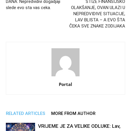
DANA: Nepredvidivi dogadjaji
STIŽE FINANSIJSKO
slede evo sta vas ceka.
OLAKŠANJE, OVAN ULAZI U
NEPREDVIDIVE SITUACIJE,
LAV BLISTA – A EVO ŠTA
ČEKA SVE ZNAKE ZODIJAKA
Portal
RELATED ARTICLES
MORE FROM AUTHOR
VRIJEME JE ZA VELIKE ODLUKE: Lav,