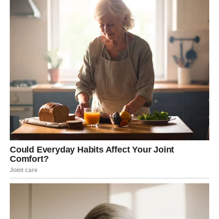
– ali vam daje snagu, ne slabost.
U ljubavi – jaka strast, ali i mogućnost sudbinskog
susreta.
Promena kod vas dolazi kroz transformaciju.
STRELAC – Nova prilika i širenje
horizonta
Dolazi vam šansa za putovanje, novi projekat ili ideju koja
menja planove.
U ljubavi – susret sa osobom koja vam otvara drugačiju
perspektivu.