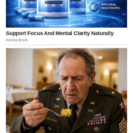
RAK – Emotivno sazrevanje
Pred vama je period u kojem ćete shvatiti da ne možete
više nositi teret prošlosti. Dolazi do emotivnog čišćenja –
kroz razgovor, pomirenje ili konačno puštanje.
Moguća je nova ljubav koja donosi osećaj sigurnosti
kakav dugo niste imali.
Promena kod vas dolazi kroz oslobađanje od straha.
LAV – Uspon i potvrda
Bliska budućnost donosi vam priznanje i priliku da se
istaknete. Poslovno – možete dobiti šansu koja menja tok