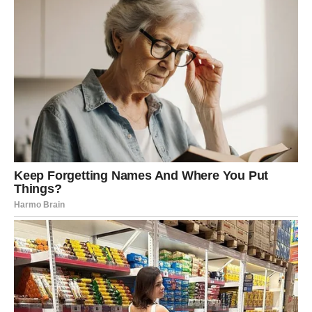
Promena kod vas dolazi kroz hrabrost da krenete u
nepoznato.
JARAC – Nagrada za istrajnost
Za vas dolazi period stabilnosti i finansijskog napretka.
Ono što ste dugo gradili sada daje rezultate.
U ljubavi – ozbiljan odnos ili susret sa osobom trajnih
namera.
Promena kod vas dolazi kroz potvrdu da se trud isplati.
VODOLIJA – Iznenadni preokret