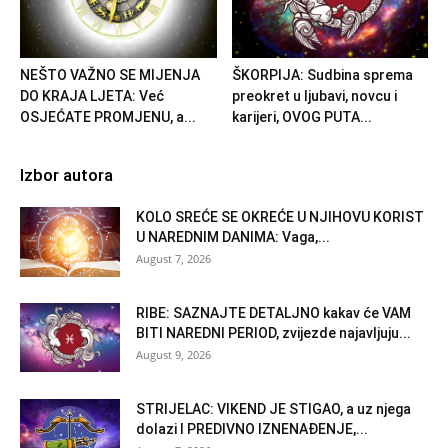
NEŠTO VAŽNO SE MIJENJA
ŠKORPIJA: Sudbina sprema
DO KRAJA LJETA: Već
preokret u ljubavi, novcu i
OSJEĆATE PROMJENU, a...
karijeri, OVOG PUTA...
Izbor autora
KOLO SREĆE SE OKREĆE U NJIHOVU KORIST
U NAREDNIM DANIMA: Vaga,...
August 7, 2026
RIBE: SAZNAJTE DETALJNO kakav će VAM
BITI NAREDNI PERIOD, zvijezde najavljuju...
August 9, 2026
STRIJELAC: VIKEND JE STIGAO, a uz njega
dolazi I PREDIVNO IZNENAĐENJE,...