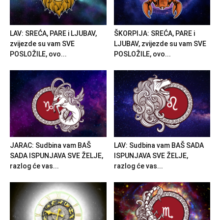
LAV: SREĆA, PARE i LJUBAV,
ŠKORPIJA: SREĆA, PARE i
zvijezde su vam SVE
LJUBAV, zvijezde su vam SVE
POSLOŽILE, ovo...
POSLOŽILE, ovo...
JARAC: Sudbina vam BAŠ
LAV: Sudbina vam BAŠ SADA
SADA ISPUNJAVA SVE ŽELJE,
ISPUNJAVA SVE ŽELJE,
razlog će vas...
razlog će vas...