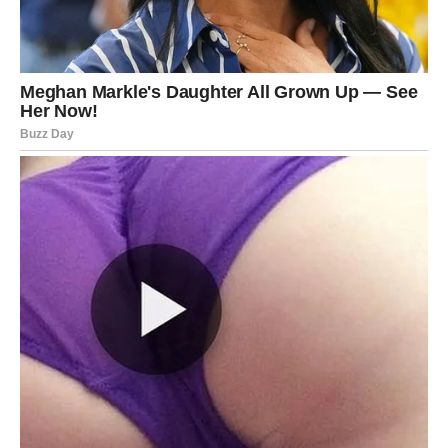
Pred vama su veoma posebni trenuci.
VAGA
Zvijezde vam donose veoma emotivan period.
Bivši partner sada ne može sakriti da još uvijek osjeća