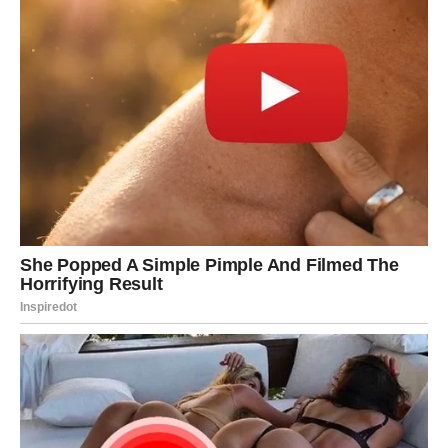
RIBE
Ribe ulaze u veoma emotivan period tokom kojeg će
prošlost ponovo postati važan dio njihove svakodnevice.
Jedna osoba sada želi vratiti ono što je nekada izgubila.
Ljubav nikada nije potpuno nestala
Pred vama su trenuci puni emocija i nježnosti.
Zvijezde potvrđuju da bivši partner ovih dana intenzivno
misli na mnoge znakove Zodijaka, ali posebno će to
osjetiti Rakovi, Vage i Škorpije kojima prošlost donosi
emocije koje se više ne mogu sakriti.