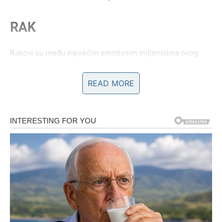
RAK
Rakovi su među najvećim emotivnim miljenicima ovog
perioda.
READ MORE
Bivši partner sada jasno osjeća koliko ste bili posebni i
koliko mu nedostajete.
Ljubav iz prošlosti traži novu šansu
Pred vama su veoma nježni i sudbinski trenuci.
LAV
Lavovima dolazi pažnja od osobe koju nisu očekivali.