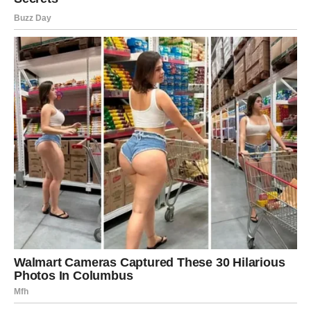
STRIJELAC
Nova energija donosi vam kontakt sa osobom koju dugo
niste vidjeli.
Emocije koje su nekada postojale sada se ponovo bude.
Sudbina vas ponovo spaja
Pred vama su veoma zanimljivi trenuci.
JARAC
Jarčevi konačno dobijaju potvrdu da ih jedna bivša ljubav
nikada nije preboljela.