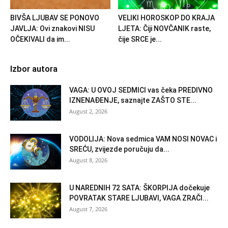
BIVŠA LJUBAV SE PONOVO
VELIKI HOROSKOP DO KRAJA
JAVLJA: Ovi znakovi NISU
LJETA: Čiji NOVČANIK raste,
OČEKIVALI da im...
čije SRCE je...
Izbor autora
VAGA: U OVOJ SEDMICI vas čeka PREDIVNO
IZNENAĐENJE, saznajte ZAŠTO STE...
August 2, 2026
VODOLIJA: Nova sedmica VAM NOSI NOVAC i
SREĆU, zvijezde poručuju da...
August 8, 2026
U NAREDNIH 72 SATA: ŠKORPIJA dočekuje
POVRATAK STARE LJUBAVI, VAGA ZRAČI...
August 7, 2026