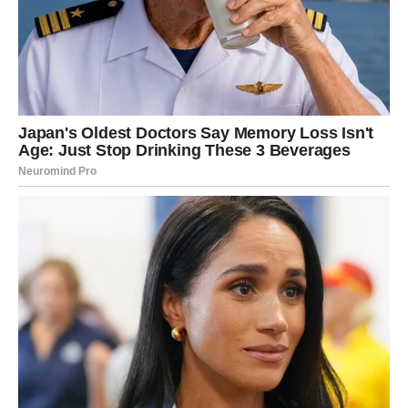
Jedna bivša ljubav sada pokušava pronaći način da vam
se ponovo približi.
Prošlost vam ponovo kuca na vrata
Pred vama su veoma romantični trenuci.
DJEVICA
Pred vama su trenuci tokom kojih ćete konačno shvatiti
koliko ste ostavili trag u nečijem životu.
Jedna osoba sada često razmišlja o vama i o onome što je
izgubila.
Neko se iskreno kaje