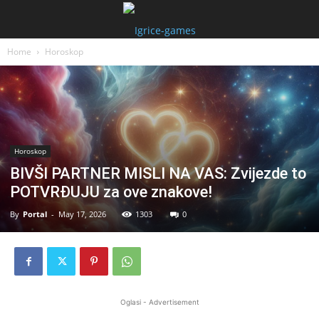
Home
Horoskop
Horoskop
BIVŠI PARTNER MISLI NA VAS: Zvijezde to
POTVRĐUJU za ove znakove!
By
Portal
-
May 17, 2026
1303
0
Oglasi - Advertisement