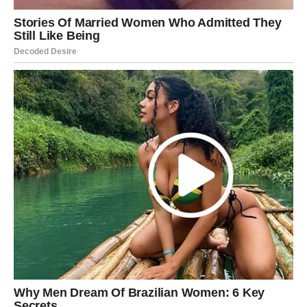
nešto prema vama.
Ljubav iz prošlosti nije završena
Pred vama su trenuci koje ćete dugo pamtiti.
ŠKORPIJA
Pred vama je neočekivan susret ili poruka koja budi stare
emocije.
Jedna osoba nikada nije uspjela zaboraviti vašu energiju i
ljubav.
Strast iz prošlosti ponovo se vraća
Pred vama su veoma intenzivni trenuci.