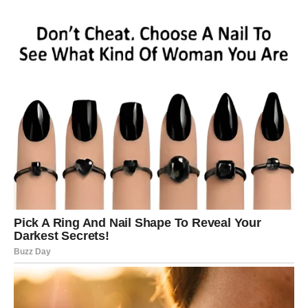
Moguće je iskreno priznanje ili pokušaj pomirenja.
Prošlost vam donosi novu priliku
Pred vama su veoma važni emotivni trenuci.
VODOLIJA
Zvijezde vam donose neočekivanu poruku koja vas može
potpuno iznenaditi.
Jedna osoba sada jasno pokazuje da još uvijek misli na
vas.
Sudbina ponovo pokreće stare emocije
Pred vama su veoma posebni trenuci.