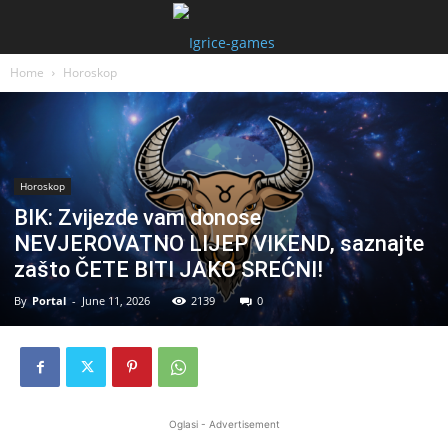
Home
Horoskop
Horoskop
BIK: Zvijezde vam donose
NEVJEROVATNO LIJEP VIKEND, saznajte
zašto ČETE BITI JAKO SREĆNI!
By
Portal
-
June 11, 2026
2139
0
Oglasi - Advertisement