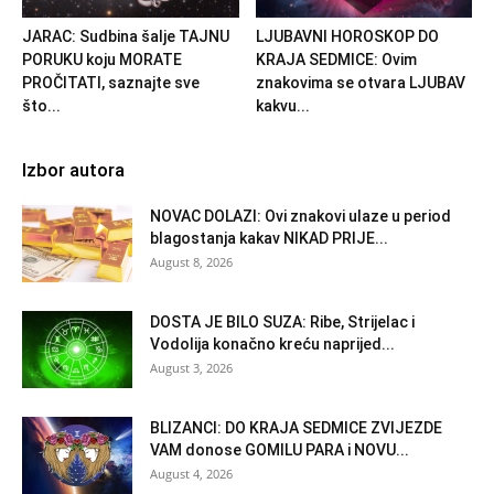
JARAC: Sudbina šalje TAJNU
LJUBAVNI HOROSKOP DO
PORUKU koju MORATE
KRAJA SEDMICE: Ovim
PROČITATI, saznajte sve
znakovima se otvara LJUBAV
što...
kakvu...
Izbor autora
NOVAC DOLAZI: Ovi znakovi ulaze u period
blagostanja kakav NIKAD PRIJE...
August 8, 2026
DOSTA JE BILO SUZA: Ribe, Strijelac i
Vodolija konačno kreću naprijed...
August 3, 2026
BLIZANCI: DO KRAJA SEDMICE ZVIJEZDE
VAM donose GOMILU PARA i NOVU...
August 4, 2026