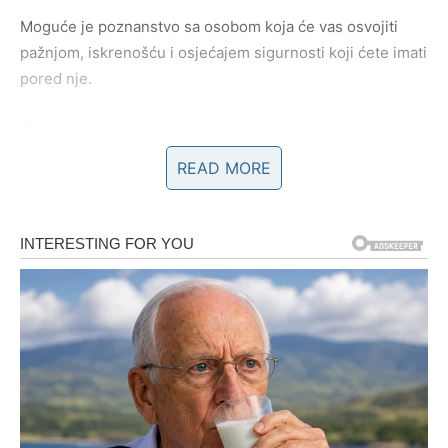
Moguće je poznanstvo sa osobom koja će vas osvojiti
pažnjom, iskrenošću i osjećajem sigurnosti koji ćete imati
pored nje.
Pored te osobe mogli biste osjećati i mir i sreću u isto
vrijeme.
READ MORE
Zvijezde pokazuju da biste konačno mogli upoznati
nekoga ko će znati cijeniti vaše srce, trud i emocije.
Ono što je posebno važno jeste činjenica da ova osoba
ne ulazi slučajno u vaš život.