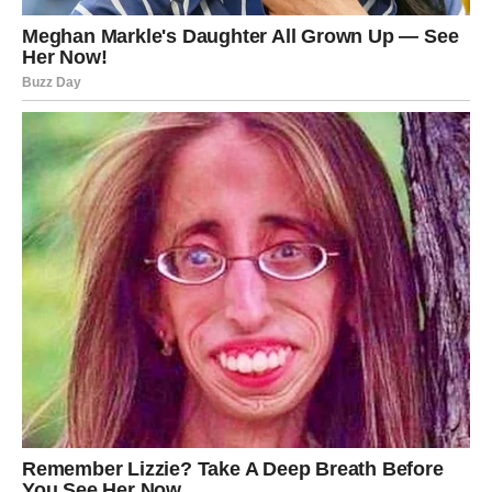
JEDNA PORUKA ILI SUSRET
MIJENJA SVE
Zvijezde pokazuju da bi jedan razgovor, poruka ili
neočekivan susret mogao imati veliki uticaj na vaš
ljubavni život.
Mnogi Bikovi neće moći vjerovati koliko brzo bi se
emocije mogle pokrenuti.
Sudbina vam sada donosi priliku da konačno osjetite
ljubav kakvu ste dugo čekali.
PRESTANITE SUMNJATI U SEBE
I SVOJE SRCE