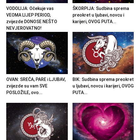
VODOLIJA: Očekuje vas
ŠKORPIJA: Sudbina sprema
VEOMA LIJEP PERIOD,
preokret u ljubavi, novcu i
zvijezde DONOSE NEŠTO
karijeri, OVOG PUTA...
NEVJEROVATNO!
OVAN: SREĆA, PARE i LJUBAV,
BIK: Sudbina sprema preokret
zvijezde su vam SVE
u ljubavi, novcu i karijeri, OVOG
POSLOŽILE, ovo...
PUTA...