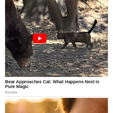
A ono što dolazi moglo bi vam donijeti mnogo više sreće
nego što trenutno možete zamisliti.
Zvijezde vam konačno pokreću stvari u ljubavi i donose
emocije koje bi vam mogle promijeniti život.
Zato otvorite srce.
Jer sudbina vam uskoro donosi ono što ste zaslužili, a
čekali ste predugo.