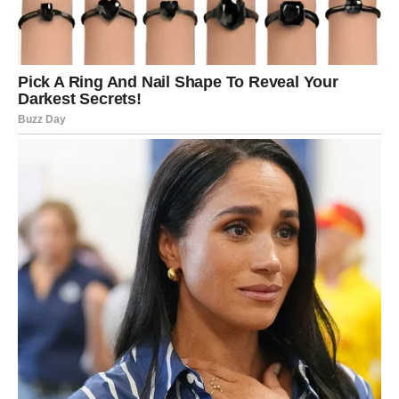
Nećete više pristajati na polovične emocije i prazna
obećanja.
ZAUZETI BIKOVI KONAČNO
RJEŠAVAJU PROBLEME
Ako ste u vezi, pred vama je period tokom kojeg bi mnogi
problemi mogli ostati iza vas.
Nesporazumi koji vas dugo opterećuju konačno bi mogli
biti riješeni.
Mnogi Bikovi će tokom narednog perioda shvatiti koliko
im je stalo do osobe pored sebe, ali i koliko je važno da
se emocije pokažu iskreno.