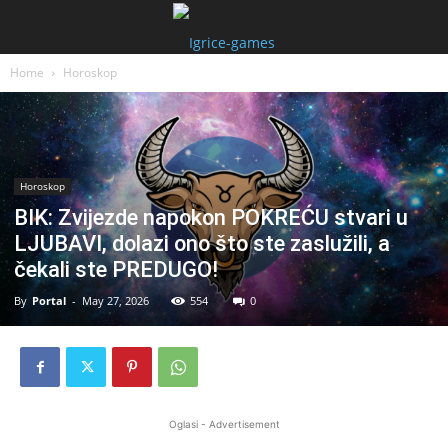
Home
Horoskop
Horoskop
BIK: Zvijezde napokon POKREĆU stvari u
LJUBAVI, dolazi ono što ste zaslužili, a
čekali ste PREDUGO!
By
Portal
-
May 27, 2026
554
0
Oglasi - Advertisement