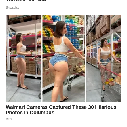
Previše ste puta bili povrijeđeni.
Previše ste puta morali glumiti da vam nije stalo čak i
onda kada ste osjećali mnogo više nego što ste
pokazivali.
Ali sada dolazi period tokom kojeg ćete konačno shvatiti
da prava ljubav zaista postoji.
DOLAZI ONO ŠTO STE
ZASLUŽILI
Sve kroz šta ste prošli nije bilo uzalud.
Svaka suza, svako razočaranje i svaki trenutak samoće
pripremali su vas za ono što sada dolazi.