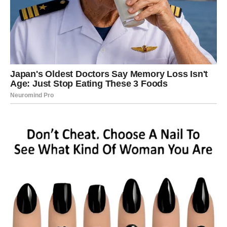
PROŠLOST SE PONOVO VRAĆA
U VAŠ ŽIVOT
Mnogi Bikovi mogli bi tokom narednog perioda ponovo
uspostaviti kontakt sa osobom iz prošlosti.
Ta osoba još uvijek razmišlja o vama i moguće je da će
pokušati vratiti ono što je izgubila.
Ali ovog puta vi ćete mnogo jasnije vidjeti šta želite.