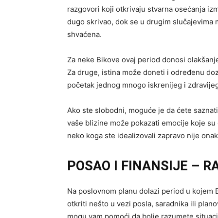
razgovori koji otkrivaju stvarna osećanja iz
dugo skrivao, dok se u drugim slučajevima 
shvaćena.
Za neke Bikove ovaj period donosi olakšanje
Za druge, istina može doneti i određenu doz
početak jednog mnogo iskrenijeg i zdravijeg
Ako ste slobodni, moguće je da ćete saznat
vaše blizine može pokazati emocije koje su d
neko koga ste idealizovali zapravo nije onak
POSAO I FINANSIJE – 
Na poslovnom planu dolazi period u kojem B
otkriti nešto u vezi posla, saradnika ili pla
mogu vam pomoći da bolje razumete situacij