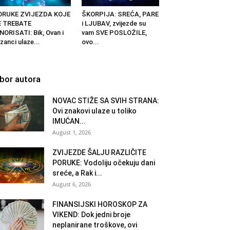
ORUKE ZVIJEZDA KOJE
ŠKORPIJA: SREĆA, PARE
E TREBATE
i LJUBAV, zvijezde su
NORISATI: Bik, Ovan i
vam SVE POSLOŽILE,
izanci ulaze...
ovo...
zbor autora
NOVAC STIŽE SA SVIH STRANA:
Ovi znakovi ulaze u toliko
IMUĆAN...
August 1, 2026
ZVIJEZDE ŠALJU RAZLIČITE
PORUKE: Vodoliju očekuju dani
sreće, a Rak i...
August 6, 2026
FINANSIJSKI HOROSKOP ZA
VIKEND: Dok jedni broje
neplanirane troškove, ovi