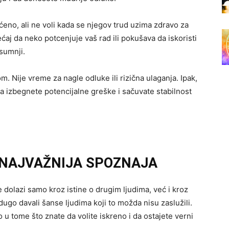
ećeno, ali ne voli kada se njegov trud uzima zdravo za
aj da neko potcenjuje vaš rad ili pokušava da iskoristi
sumnji.
. Nije vreme za nagle odluke ili rizična ulaganja. Ipak,
 izbegnete potencijalne greške i sačuvate stabilnost
 NAJVAŽNIJA SPOZNAJA
dolazi samo kroz istine o drugim ljudima, već i kroz
 dugo davali šanse ljudima koji to možda nisu zaslužili.
 u tome što znate da volite iskreno i da ostajete verni