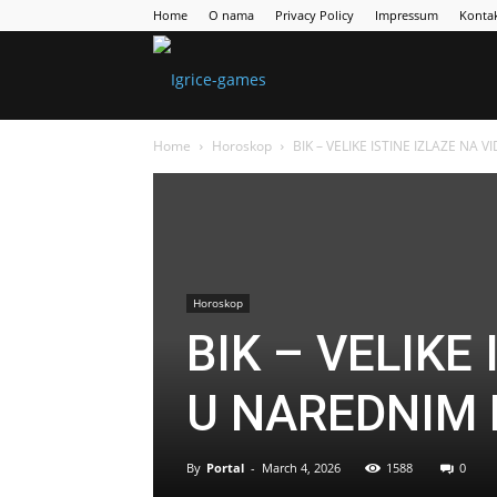
Home
O nama
Privacy Policy
Impressum
Konta
Games
Home
Horoskop
BIK – VELIKE ISTINE IZLAZE NA
Portal
Horoskop
BIK – VELIKE
U NAREDNIM
By
Portal
-
March 4, 2026
1588
0