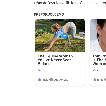
nešto dešava iza vaših leđa. Sada dolazi tren