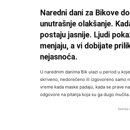
Naredni dani za Bikove don
unutrašnje olakšanje. Kad
postaju jasnije. Ljudi pok
menjaju, a vi dobijate pril
nejasnoća.
U narednim danima Bik ulazi u period u koje
skriveno, nedorečeno ili izgovoreno samo na
vreme kada maske padaju, kada se prave nam
odgovore na pitanja koja su ga dugo mučila.
Sadržaj 