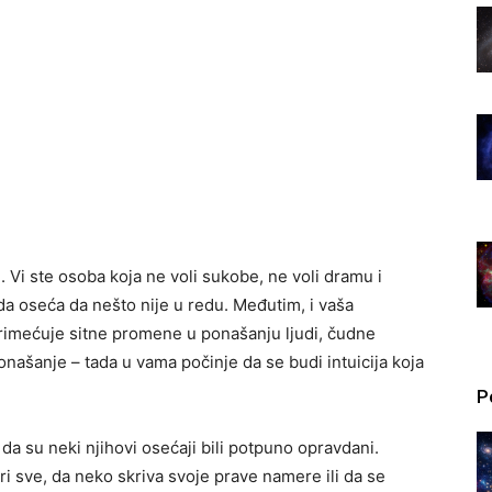
 Vi ste osoba koja ne voli sukobe, ne voli dramu i
a oseća da nešto nije u redu. Međutim, i vaša
primećuje sitne promene u ponašanju ljudi, čudne
ponašanje – tada u vama počinje da se budi intuicija koja
P
a su neki njihovi osećaji bili potpuno opravdani.
i sve, da neko skriva svoje prave namere ili da se