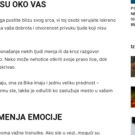
 SU OKO VAS
P
N
IG
ga pustite blizu svog srca, vi toj osobi verujete iskreno
Bl
a vaša dobrota i otvorenost privuku ljude koji nisu
I
našanje nekih ljudi menja ili da kroz razgovor
no. Neko može nehotice otkriti svoje pravo lice, dok
skrivao.
ju, ona za Bika imaju i jednu veliku prednost –
emu ste, lakše je odlučiti ko zaslužuje mesto u vašem
 MENJA EMOCIJE
oma važne trenutke. Ako ste u vezi, mogući su