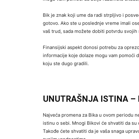
Bik je znak koji ume da radi strpljivo i posv
gotovo. Ako ste u poslednje vreme imali oseć
vaš trud, sada možete dobiti potvrdu svojih 
Finansijski aspekt donosi potrebu za oprezom
informacije koje dolaze mogu vam pomoći da
koju ste dugo gradili.
UNUTRAŠNJA ISTINA –
Najveća promena za Bika u ovom periodu ne 
istinu o sebi. Mnogi Bikovi će shvatiti da su
Takođe ćete shvatiti da je vaša snaga upravo