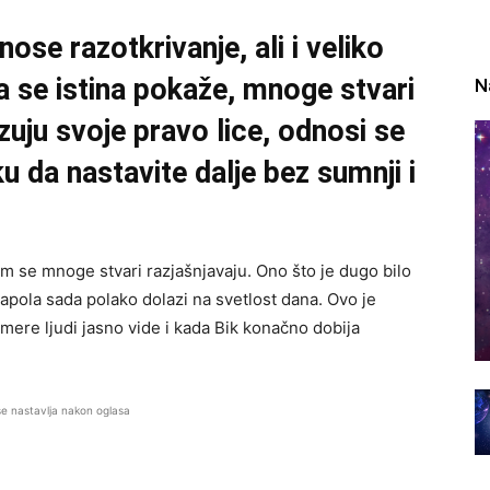
ose razotkrivanje, ali i veliko
a se istina pokaže, mnoge stvari
N
azuju svoje pravo lice, odnosi se
iku da nastavite dalje bez sumnji i
m se mnoge stvari razjašnjavaju. Ono što je dugo bilo
pola sada polako dolazi na svetlost dana. Ovo je
ere ljudi jasno vide i kada Bik konačno dobija
se nastavlja nakon oglasa