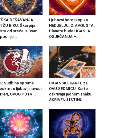
EŠKA DEŠAVANJA
Ljubavni horoskop za
IŽU BIKU: Škorpija
NEDJELJU, 2. AVGUSTA:
ista od sreće, a Ovan
Planete bude UGASLA
počinje...
OSJEĆANJA –...
K: Sudbina sprema
CIGANSKE KARTE za
eokret u ljubavi, novcu i
OVU SEDMICU: Karte
rijeri, OVOG PUTA...
otkrivaju jednom znaku
SKRIVENU ISTINU...