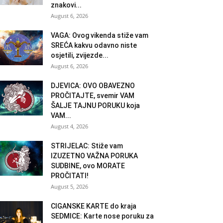
znakovi...
August 6, 2026
VAGA: Ovog vikenda stiže vam
SREĆA kakvu odavno niste
osjetili, zvijezde...
August 6, 2026
DJEVICA: OVO OBAVEZNO
PROČITAJTE, svemir VAM
ŠALJE TAJNU PORUKU koja
VAM...
August 4, 2026
STRIJELAC: Stiže vam
IZUZETNO VAŽNA PORUKA
SUDBINE, ovo MORATE
PROČITATI!
August 5, 2026
CIGANSKE KARTE do kraja
SEDMICE: Karte nose poruku za