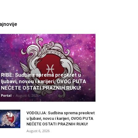
ajnovije
RIBE: Sudbina sprema preokret u
ljubavi, novcu i karijeri, OVOG PUTA
NEĆETE OSTATI PRAZNIH RUKU!
Portal
-
August 6, 2026
VODOLIJA: Sudbina sprema preokret
u ljubavi, novcu i karijeri, OVOG PUTA
NEĆETE OSTATI PRAZNIH RUKU!
August 6, 2026