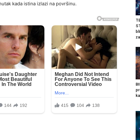
utak kada istina izlazi na površinu.
T
ST
bl
za
BI
pr
ka