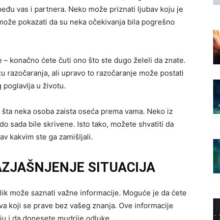
među vas i partnera. Neko može priznati ljubav koju je
može pokazati da su neka očekivanja bila pogrešno
 – konačno ćete čuti ono što ste dugo želeli da znate.
u razočaranja, ali upravo to razočaranje može postati
 poglavlja u životu.
i šta neka osoba zaista oseća prema vama. Neko iz
o sada bile skrivene. Isto tako, možete shvatiti da
av kakvim ste ga zamišljali.
RAZJAŠNJENJE SITUACIJA
ik može saznati važne informacije. Moguće je da ćete
nova koji se prave bez vašeg znanja. Ove informacije
u i da donesete mudrije odluke.