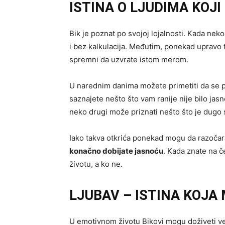
ISTINA O LJUDIMA KOJI
Bik je poznat po svojoj lojalnosti. Kada neko
i bez kalkulacija. Međutim, ponekad upravo t
spremni da uzvrate istom merom.
U narednim danima možete primetiti da se po
saznajete nešto što vam ranije nije bilo jas
neko drugi može priznati nešto što je dugo 
Iako takva otkrića ponekad mogu da razočara
konačno dobijate jasnoću
. Kada znate na č
životu, a ko ne.
LJUBAV – ISTINA KOJA
U emotivnom životu Bikovi mogu doživeti ve