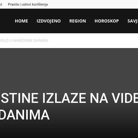
kt
Pravila i uslovi korištenja
HOME
IZDVOJENO
REGION
HOROSKOP
SAVJ
 VIDELO U NAREDNIM DANIMA
 ISTINE IZLAZE NA VID
 DANIMA