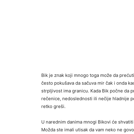
Bik je znak koji mnogo toga može da prećuti.
često pokušava da sačuva mir čak i onda kad
strpljivost ima granicu. Kada Bik počne da 
rečenice, nedoslednosti ili nečije hladnije 
retko greši.
U narednim danima mnogi Bikovi će shvatiti d
Možda ste imali utisak da vam neko ne govor