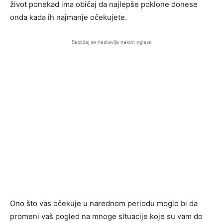
život ponekad ima običaj da najlepše poklone donese
onda kada ih najmanje očekujete.
Sadržaj se nastavlja nakon oglasa
Ono što vas očekuje u narednom periodu moglo bi da
promeni vaš pogled na mnoge situacije koje su vam do