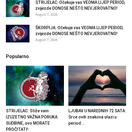
STRIJELAC: Očekuje vas VEOMA LIJEP PERIOD,
zvijezde DONOSE NEŠTO NEVJEROVATNO!
August 7, 2026
ŠKORPIJA: Očekuje vas VEOMA LIJEP PERIOD,
zvijezde DONOSE NEŠTO NEVJEROVATNO!
August 7, 2026
Popularno
STRIJELAC: Stiže vam
LJUBAV U NAREDNIH 72 SATA:
IZUZETNO VAŽNA PORUKA
Srce ovih znakova ulazi u
SUDBINE, ovo MORATE
period...
PROČITATI!