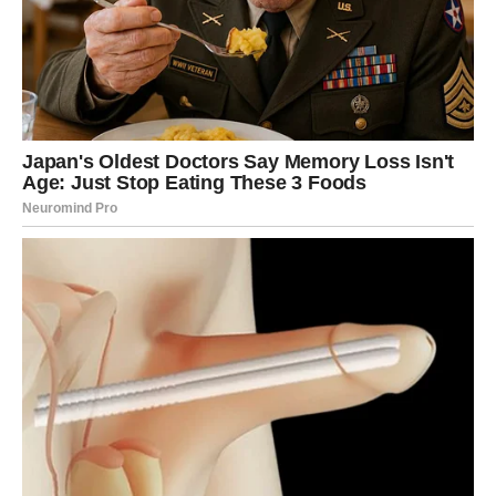
porodične poslove ili dugoročne investicije. Ono što je
posebno važno jeste da ćete imati osećaj da se
finansijska situacija polako stabilizuje. Stvari koje su vas
ranije brinule više neće izgledati tako komplikovano.
Ovo je takođe dobar period za planiranje budućnosti. Ako
budete mudro upravljali novcem koji dolazi, mogli biste
postaviti temelje za mnogo sigurniji i mirniji period koji
sledi.