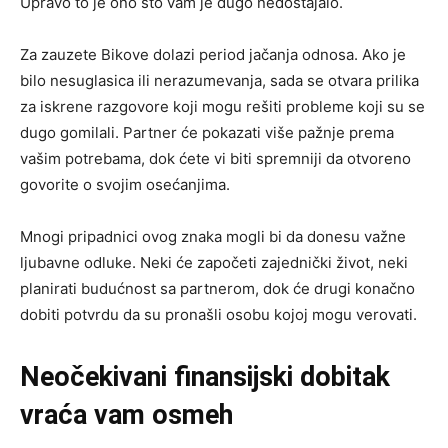
Upravo to je ono što vam je dugo nedostajalo.
Za zauzete Bikove dolazi period jačanja odnosa. Ako je
bilo nesuglasica ili nerazumevanja, sada se otvara prilika
za iskrene razgovore koji mogu rešiti probleme koji su se
dugo gomilali. Partner će pokazati više pažnje prema
vašim potrebama, dok ćete vi biti spremniji da otvoreno
govorite o svojim osećanjima.
Mnogi pripadnici ovog znaka mogli bi da donesu važne
ljubavne odluke. Neki će započeti zajednički život, neki
planirati budućnost sa partnerom, dok će drugi konačno
dobiti potvrdu da su pronašli osobu kojoj mogu verovati.
Neočekivani finansijski dobitak
vraća vam osmeh