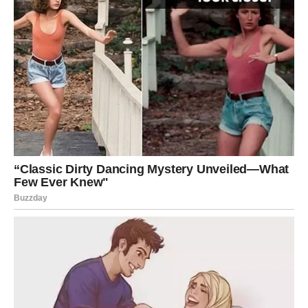
onda kada to najmanje očekujete.
Dragi Bikovi, univerzum vam šalje jasnu poruku da dolaze
bolji dani. Otvorite srce za ljubav, prihvatite prilike koje
vam se daju i verujte svojim sposobnostima. Sudbina vam
priprema iznenađenje u ljubavi, novcu i poslu, a ono što
vas posebno raduje jeste činjenica da ćete na kraju ovog
perioda moći da kažete da je vredelo čekati. Zaista,
nećete biti razočarani.