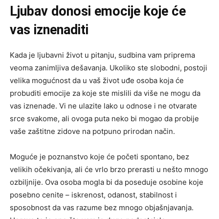
Ljubav donosi emocije koje će
vas iznenaditi
Kada je ljubavni život u pitanju, sudbina vam priprema
veoma zanimljiva dešavanja. Ukoliko ste slobodni, postoji
velika mogućnost da u vaš život uđe osoba koja će
probuditi emocije za koje ste mislili da više ne mogu da
vas iznenade. Vi ne ulazite lako u odnose i ne otvarate
srce svakome, ali ovoga puta neko bi mogao da probije
vaše zaštitne zidove na potpuno prirodan način.
Moguće je poznanstvo koje će početi spontano, bez
velikih očekivanja, ali će vrlo brzo prerasti u nešto mnogo
ozbiljnije. Ova osoba mogla bi da poseduje osobine koje
posebno cenite – iskrenost, odanost, stabilnost i
sposobnost da vas razume bez mnogo objašnjavanja.