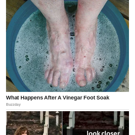
želite od života. Upravo to će vam pomoći da prepoznate
prilike koje dolaze.
Sudbina vam vraća veru u bolje
dane
Najvažnija poruka ovog perioda jeste da nećete biti
razočarani. Mnoge stvari koje su vas brinule počeće da
se rešavaju na način koji vam vraća optimizam. Ljubav će
doneti toplinu i sigurnost, novac olakšanje i stabilnost, a
posao potvrdu da se trud uvek isplati.
Pred vama je vreme u kojem ćete shvatiti da nijedna
prepreka nije bila uzaludna. Sve što ste prošli učinilo vas
je jačim, mudrijim i spremnijim za prilike koje sada
dolaze. Nemojte se iznenaditi ako vas život obraduje