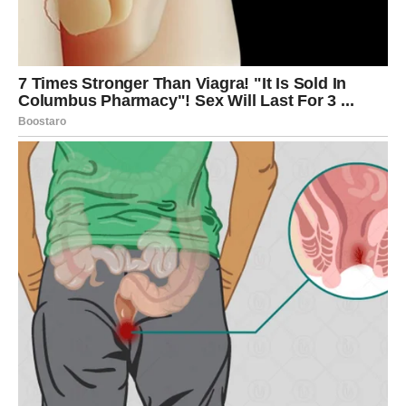
Poslovne prilike dolaze u pravom
trenutku
Kada je posao u pitanju, pred vama su pozitivni pomaci
koji mogu značajno uticati na vašu budućnost. U
prethodnom periodu ste možda imali osećaj da se vaš
trud ne primećuje dovoljno ili da rezultati dolaze sporije
nego što zaslužujete. Međutim, sada dolazi vreme kada
će mnogi ljudi konačno prepoznati vašu vrednost.
Vaša ustrajnost i odgovornost ostavljaju snažan utisak na
osobe koje odlučuju o važnim poslovnim pitanjima.
Moguće je unapređenje, nova poslovna ponuda ili prilika
da preuzmete važniju ulogu u projektu na kojem radite.