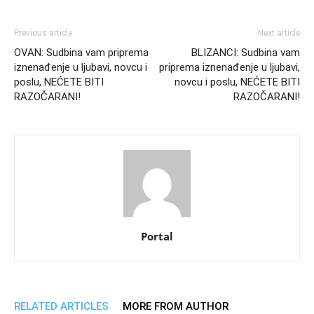
Previous article
Next article
OVAN: Sudbina vam priprema
BLIZANCI: Sudbina vam
iznenađenje u ljubavi, novcu i
priprema iznenađenje u ljubavi,
poslu, NEĆETE BITI
novcu i poslu, NEĆETE BITI
RAZOČARANI!
RAZOČARANI!
Portal
RELATED ARTICLES
MORE FROM AUTHOR