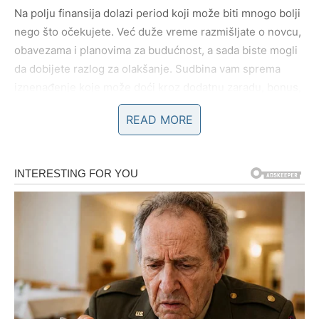
Na polju finansija dolazi period koji može biti mnogo bolji
nego što očekujete. Već duže vreme razmišljate o novcu,
obavezama i planovima za budućnost, a sada biste mogli
da dobijete razlog za olakšanje. Sudbina vam sprema
iznenađenje koje može doći kroz dodatnu zaradu, bonus,
vraćen dug ili priliku koja će vam otvoriti vrata stabilnijih
READ MORE
prihoda.
Vi ste znak koji zna kako da raspolaže novcem i retko
donosite nepromišljene odluke kada su finansije u
pitanju. Upravo zbog toga univerzum kao da želi da
nagradi vašu odgovornost i strpljenje. Moguće je da ćete
dobiti priliku da učestvujete u projektu koji donosi
značajnu zaradu ili da ćete konačno videti rezultate
ulaganja iz prethodnog perioda.
Neki Bikovi mogli bi da ostvare dobit kroz nekretnine,