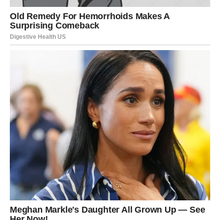
Nemojte potcenjivati svoje sposobnosti jer upravo one
sada dolaze do izražaja.
Za one koji traže posao, sudbina može doneti neočekivan
poziv ili razgovor koji otvara vrata ka nečemu mnogo
boljem nego što su planirali. Važno je da ostanete
otvoreni za nove mogućnosti i da ne odbacujete prilike
samo zato što na prvi pogled deluju drugačije od onoga
što ste zamislili.
Bikovi koji razmišljaju o pokretanju privatnog posla
takođe mogu dobiti znak da je pravi trenutak za prvi
ozbiljan korak. Intuicija će vas voditi u dobrom smeru, pa
joj verujte više nego inače.
Vaša strpljivost konačno donosi