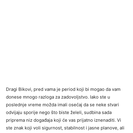
Dragi Bikovi, pred vama je period koji bi mogao da vam
donese mnogo razloga za zadovoljstvo. Iako ste u
poslednje vreme možda imali osećaj da se neke stvari
odvijaju sporije nego što biste želeli, sudbina sada
priprema niz događaja koji će vas prijatno iznenaditi. Vi
ste znak koji voli sigurnost, stabilnost i jasne planove, ali