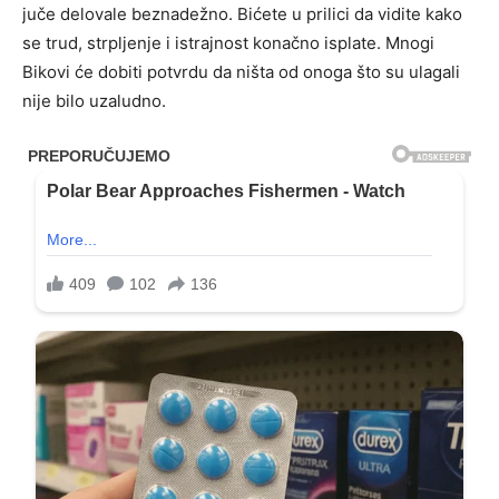
juče delovale beznadežno. Bićete u prilici da vidite kako
se trud, strpljenje i istrajnost konačno isplate. Mnogi
Bikovi će dobiti potvrdu da ništa od onoga što su ulagali
nije bilo uzaludno.