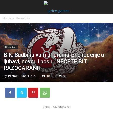
Home
Horoskop
Horoskop
BIK: Sudbina vam priprema iznenađenje u
ljubavi, novcu i poslu, NEĆETE BITI
RAZOČARANI!
By
Portal
-
June 4, 2026
1067
0
Oglasi - Advertisement