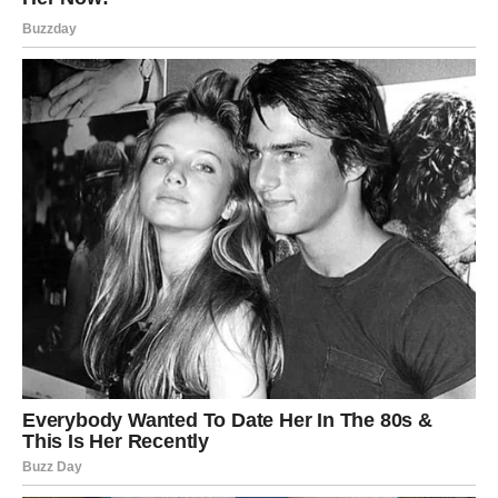
rezultate
Jedna od vaših najvećih osobina oduvek je bila
sposobnost da istrajete čak i kada je teško. Dok mnogi
odustaju na prvoj prepreci, vi ostajete dosledni svojim
ciljevima. Upravo zbog toga vam sudbina sada šalje
nagradu za sve trenutke kada ste nastavili dalje uprkos
izazovima.
Počećete da primećujete kako se stvari slažu u vašu
korist. Ljudi koji su vas ranije potcenjivali mogli bi
promeniti mišljenje, dok će oni koji su verovali u vas biti
ponosni na ono što postižete. Važno je da ne dozvolite
sumnjama da vas uspore baš sada kada se situacija
okreće na bolje.
Vaša energija će biti stabilna i snažna. Imaćete više
samopouzdanja nego ranije i jasniju sliku o tome šta