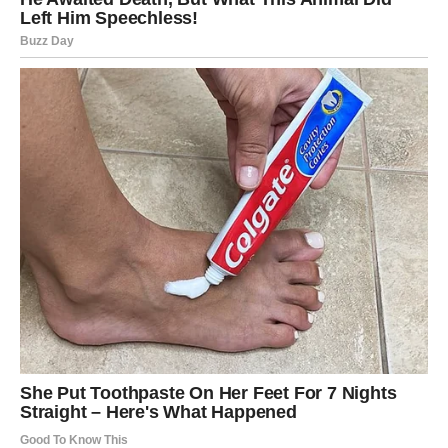
da izdržite. I odgovor je jednostavan – zato što ste jaki. Ali
sada više ne morate da dokazujete tu snagu kroz patnju.
Sada dolazi vreme kada ćete tu snagu koristiti da
izgradite život kakav želite.
Sudbina vam donosi prilike, ali i jasnoću da ih
prepoznate. Nećete više lutati. Nećete više sumnjati.
Osećaćete u sebi šta je ispravno – i to će vas voditi.
Možda će vas ponekad uhvatiti strah da će se stvari
ponovo zakomplikovati. Ali ovaj put imate nešto što ranije
niste imali – iskustvo i mudrost.
I zato ćete znati kako da se zaštitite.
Ovaj novi početak nije samo spoljašnji – on dolazi iznutra.
Menjate način na koji gledate na sebe, na druge i na život.