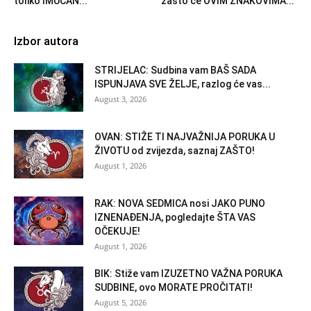
toliko IMUĆAN...
zašto će OVIM ZNAKOVIMA...
Izbor autora
STRIJELAC: Sudbina vam BAŠ SADA
ISPUNJAVA SVE ŽELJE, razlog će vas...
August 3, 2026
OVAN: STIŽE TI NAJVAŽNIJA PORUKA U
ŽIVOTU od zvijezda, saznaj ZAŠTO!
August 1, 2026
RAK: NOVA SEDMICA nosi JAKO PUNO
IZNENAĐENJA, pogledajte ŠTA VAS
OČEKUJE!
August 1, 2026
BIK: Stiže vam IZUZETNO VAŽNA PORUKA
SUDBINE, ovo MORATE PROČITATI!
August 5, 2026