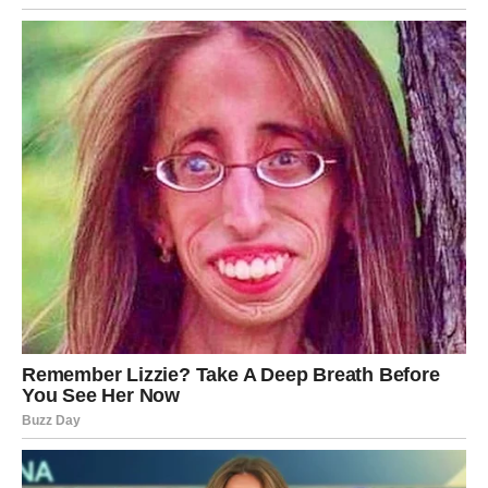
I upravo zbog toga, sve što dolazi ima mnogo veći
smisao.
Biće trenutaka sreće koji će vas iznenaditi. Biće dana
kada ćete se probuditi i osetiti mir kakav dugo niste. Biće
ljudi koji će vam pokazati da ljubav može biti laka, a ne
teška.
I tada ćete shvatiti…
Da sve što ste prošli nije bilo uzalud.
Da vas je svaka suza, svaka borba i svaka nepravda
dovela upravo ovde – do trenutka kada konačno počinjete
da živite, a ne samo da preživljavate.
Zato, dragi Bikovi, ne okrećite se nazad. Ne vraćajte se na