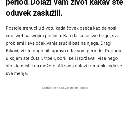
period.Dolazi vam život kakav ste
oduvek zaslužili.
Postoje trenuci u životu kada čovek oseća kao da nosi
ceo svet na svojim plećima. Kao da su se sve brige, svi
problemi i sva očekivanja sručili baš na njega. Dragi
Bikovi, vi ste dugo bili upravo u takvom periodu. Periodu
u kojem ste ćutali, trpeli, borili se i izdržavali više nego
što ste mislili da možete. Ali sada dolazi trenutak kada se
sve menja.
Sadržaj se nastavlja nakon oglasa