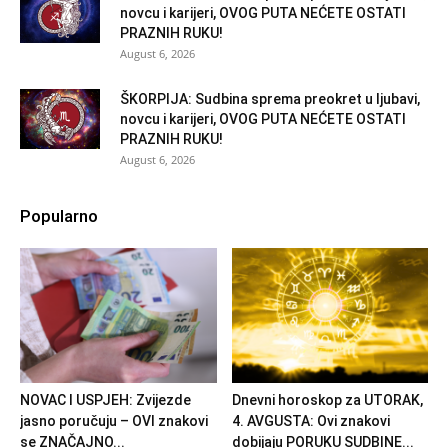
novcu i karijeri, OVOG PUTA NEĆETE OSTATI
PRAZNIH RUKU!
August 6, 2026
ŠKORPIJA: Sudbina sprema preokret u ljubavi,
novcu i karijeri, OVOG PUTA NEĆETE OSTATI
PRAZNIH RUKU!
August 6, 2026
Popularno
NOVAC I USPJEH: Zvijezde
Dnevni horoskop za UTORAK,
jasno poručuju – OVI znakovi
4. AVGUSTA: Ovi znakovi
se ZNAČAJNO...
dobijaju PORUKU SUDBINE...