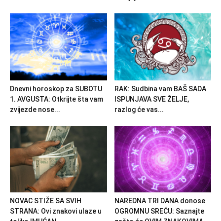
Dnevni horoskop za SUBOTU
RAK: Sudbina vam BAŠ SADA
1. AVGUSTA: Otkrijte šta vam
ISPUNJAVA SVE ŽELJE,
zvijezde nose...
razlog će vas...
NOVAC STIŽE SA SVIH
NAREDNA TRI DANA donose
STRANA: Ovi znakovi ulaze u
OGROMNU SREĆU: Saznajte