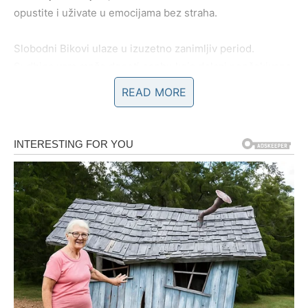
opustite i uživate u emocijama bez straha.
Slobodni Bikovi ulaze u izuzetno zanimljiv period.
Sudbina vam može doneti osobu koja dolazi neočekivano,
ali sa snažnom energijom i iskrenim namerama. Biće to
READ MORE
neko ko vas neće terati da se dokazujete, neko ko će vas
prihvatiti takve kakvi jeste. I ono što će vas najviše
iznenaditi jeste osećaj lakoće – jer ovaj put neće biti
borbe, već prirodan tok.
Na poslovnom planu, dolazi do stabilizacije i napretka.
Ako ste dugo bili u neizvesnosti, sada stvari počinju da se
razjašnjavaju. Može se pojaviti nova prilika, nova ponuda
ili čak mogućnost da napredujete na mestu gde se već
nalazite.
Vaš trud, koji ste ulagali bez garancije da će se isplatiti,