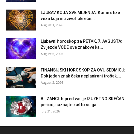
LJUBAV KOJA SVE MIJENJA: Kome stiže
veza koja mu život okreće...
August 1, 2026
Ljubavni horoskop za PETAK, 7. AVGUSTA:
Zvijezde VODE ove znakove ka...
August 6, 2026
FINANSIJSKI HOROSKOP ZA OVU SEDMICU:
Dok jedan znak čeka neplanirani trošak,...
August 2, 2026
BLIZANCI: Ispred vas je IZUZETNO SREĆAN
period, saznajte zašto su ga...
July 31, 2026