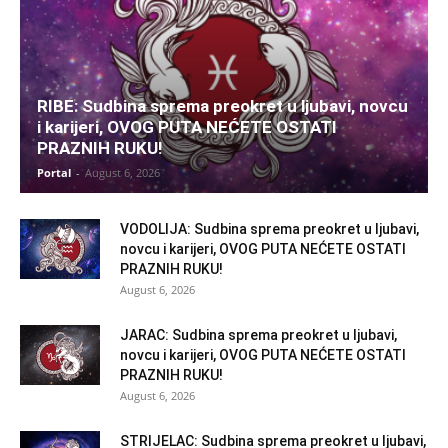
RIBE: Sudbina sprema preokret u ljubavi, novcu
i karijeri, OVOG PUTA NEĆETE OSTATI
PRAZNIH RUKU!
Portal
-
August 6, 2026
VODOLIJA: Sudbina sprema preokret u ljubavi,
novcu i karijeri, OVOG PUTA NEĆETE OSTATI
PRAZNIH RUKU!
August 6, 2026
JARAC: Sudbina sprema preokret u ljubavi,
novcu i karijeri, OVOG PUTA NEĆETE OSTATI
PRAZNIH RUKU!
August 6, 2026
STRIJELAC: Sudbina sprema preokret u ljubavi,