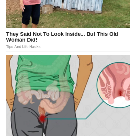
sada počinje da daje rezultate. I to ne samo kroz novac,
već i kroz priznanje, poštovanje i osećaj sigurnosti.
Finansijska situacija se poboljšava. Možda ne naglo, ali
stabilno i sigurno. Kao da se konačno uspostavlja
ravnoteža koju ste dugo čekali.
Ali ono što je najvažnije – menja se vaš unutrašnji svet.
Počinjete da shvatate da ne morate više da nosite sve
sami. Da ne morate da budete jaki za sve. Da imate pravo
na odmor, na mir i na sreću. Učite da postavite granice.
Učite da kažete „dosta“ bez osećaja krivice.
I upravo tu leži vaša najveća pobeda.