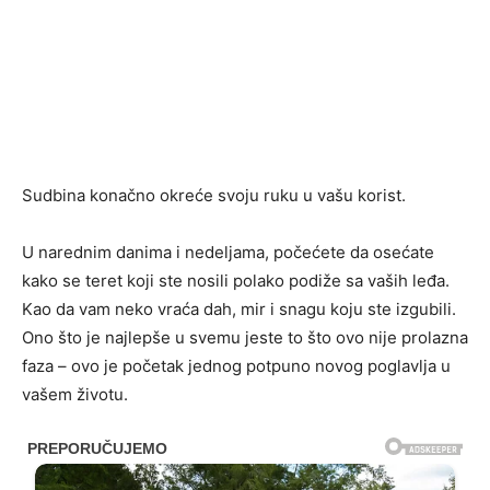
Sudbina konačno okreće svoju ruku u vašu korist.
U narednim danima i nedeljama, počećete da osećate
kako se teret koji ste nosili polako podiže sa vaših leđa.
Kao da vam neko vraća dah, mir i snagu koju ste izgubili.
Ono što je najlepše u svemu jeste to što ovo nije prolazna
faza – ovo je početak jednog potpuno novog poglavlja u
vašem životu.