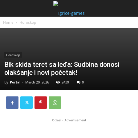
Home
Horoskop
Horoskop
Bik skida teret sa leđa: Sudbina donosi
olakšanje i novi početak!
By
Portal
-
March 20, 2026
2439
0
Oglasi - Advertisement