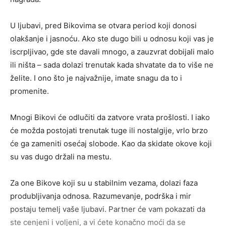
U ljubavi, pred Bikovima se otvara period koji donosi
olakšanje i jasnoću. Ako ste dugo bili u odnosu koji vas je
iscrpljivao, gde ste davali mnogo, a zauzvrat dobijali malo
ili ništa – sada dolazi trenutak kada shvatate da to više ne
želite. I ono što je najvažnije, imate snagu da to i
promenite.
Mnogi Bikovi će odlučiti da zatvore vrata prošlosti. I iako
će možda postojati trenutak tuge ili nostalgije, vrlo brzo
će ga zameniti osećaj slobode. Kao da skidate okove koji
su vas dugo držali na mestu.
Za one Bikove koji su u stabilnim vezama, dolazi faza
produbljivanja odnosa. Razumevanje, podrška i mir
postaju temelj vaše ljubavi. Partner će vam pokazati da
ste cenjeni i voljeni, a vi ćete konačno moći da se