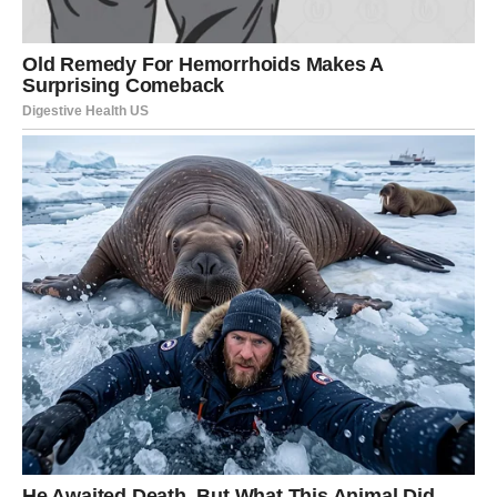
Ovaj period vam donosi unutrašnji mir koji se ne može
kupiti niti odglumiti. To je mir koji dolazi kada znate da ste
dali sve od sebe, ali i kada odlučite da više ne dajete tamo
gde se ne ceni.
Ljudi oko vas će primetiti promenu. Neki će vas gledati sa
divljenjem, jer će videti vašu snagu i stabilnost. Drugi će
možda pokušati da vas vrate na staro – jer su navikli na
vašu dobrotu i spremnost da uvek budete tu.
Ali sada ste drugačiji.
Sada znate koliko vredite. I više ne pristajete na manje.
U narednim danima, moguće je da ćete se setiti svega
kroz šta ste prošli. Možda ćete se zapitati kako ste uspeli