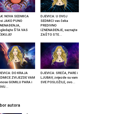
AK: NOVA SEDMICA
DJEVICA: U OVOJ
osi JAKO PUNO
SEDMICI vas čeka
ZNENAĐENJA,
PREDIVNO
gledajte ŠTA VAS
IZNENAĐENJE, saznajte
ČEKUJE!
ZAŠTO STE...
JEVICA: DO KRAJA
DJEVICA: SREĆA, PARE i
EDMICE ZVIJEZDE VAM
LJUBAV, zvijezde su vam
nose GOMILU PARA i
SVE POSLOŽILE, ovo...
VU...
zbor autora