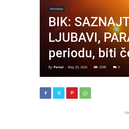
Horoskop
BIK: SAZNAJT
LJUBAVI, PAR
periodu, biti
By
Portal
-
May 20, 2026
2598
0
Ogl