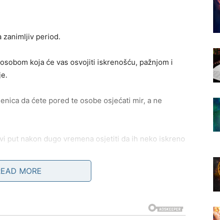
 zanimljiv period.
osobom koja će vas osvojiti iskrenošću, pažnjom i
je.
enica da ćete pored te osobe osjećati mir, a ne
i put nakon dugo vremena osjetiti da ih neko iskreno
READ MORE
e iz prošlosti.
e je da će pokušati obnoviti kontakt.