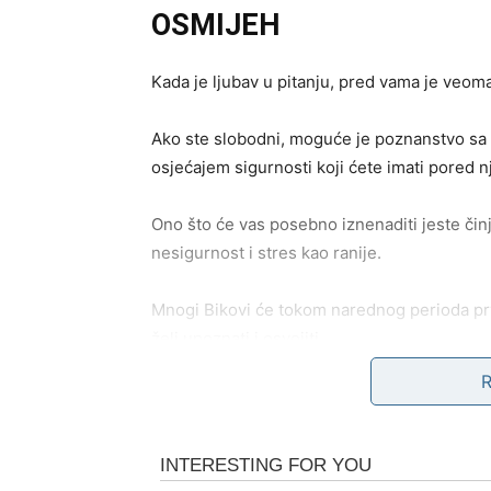
OSMIJEH
Kada je ljubav u pitanju, pred vama je veoma
Ako ste slobodni, moguće je poznanstvo sa 
osjećajem sigurnosti koji ćete imati pored n
Ono što će vas posebno iznenaditi jeste činj
nesigurnost i stres kao ranije.
Mnogi Bikovi će tokom narednog perioda prv
želi upoznati i osvojiti.
Zvijezde pokazuju i mogućnost povratka osob
Ta osoba još uvijek razmišlja o vama i moguć