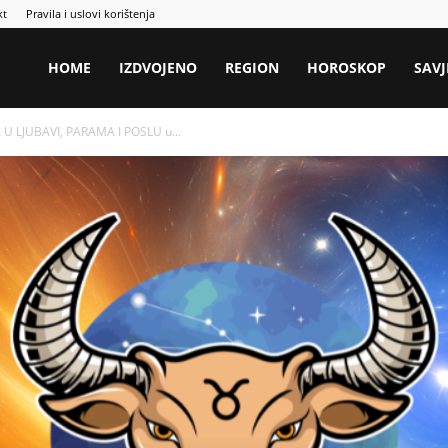
kt
Pravila i uslovi korištenja
HOME
IZDVOJENO
REGION
HOROSKOP
SAVJ
 U LJUBAVI, PARAMA I POSLU u...