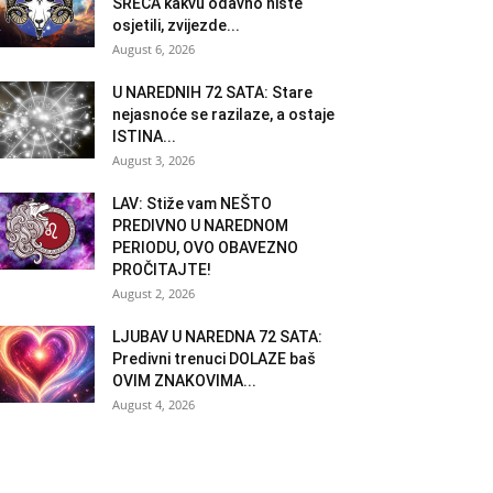
SREĆA kakvu odavno niste
osjetili, zvijezde...
August 6, 2026
U NAREDNIH 72 SATA: Stare
nejasnoće se razilaze, a ostaje
ISTINA...
August 3, 2026
LAV: Stiže vam NEŠTO
PREDIVNO U NAREDNOM
PERIODU, OVO OBAVEZNO
PROČITAJTE!
August 2, 2026
LJUBAV U NAREDNA 72 SATA:
Predivni trenuci DOLAZE baš
OVIM ZNAKOVIMA...
August 4, 2026