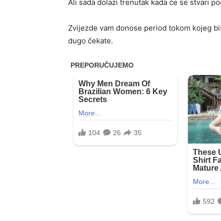
Ali sada dolazi trenutak kada će se stvari poč
Zvijezde vam donose period tokom kojeg bist
dugo čekate.