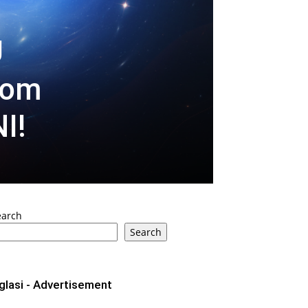
U
nom
I!
earch
Search
glasi - Advertisement