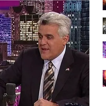
ta želite i nećete pristajati na odnose koji vam donose
ješiti nesporazume koji ih dugo opterećuju.
 i osjećaj da partner konačno razumije koliko vam je
VRATA NOVIH PRILIKA
eriod.
ećaj da se trudite više od drugih, a da rezultati kasne,
no početi isplaćivati.
lovne prilike, razgovora ili prilike koja bi vam mogla