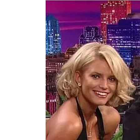
Ali ovog puta vi ćete mnogo jasnije vidjeti š
emotivni umor.
Bikovi koji su zauzeti konačno će uspjeti ri
Pred vama su iskreni razgovori, više pažnje
stalo.
POSAO – OTVARAJU SE 
Na poslovnom planu ulazite u mnogo bolji p
Iako ste u posljednje vrijeme često imali osj
sada dolazi vrijeme kada će se vaš rad konač
Pred vama je mogućnost veoma zanimljive pos
potpuno promijeniti budućnost.