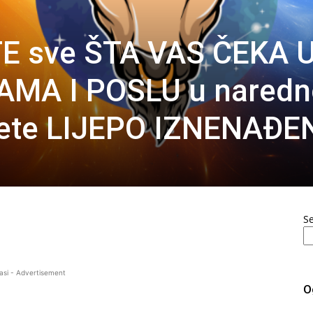
E sve ŠTA VAS ČEKA 
AMA I POSLU u nared
 čete LIJEPO IZNENAĐEN
S
asi - Advertisement
O