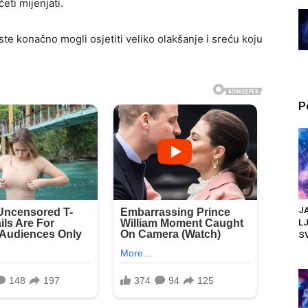
eti mijenjati.
e konačno mogli osjetiti veliko olakšanje i sreću koju
P
JA
LJ
SV