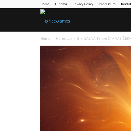
Home
O nama
Privacy Policy
Impressum
Konta
Games
Home
Horoskop
BIK: SAZNAJTE sve ŠTA VAS ČEKA
Portal