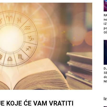
R
n
I
po
O
D
S
do
NO
I
E KOJE ĆE VAM VRATITI