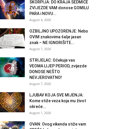
ŠKORPIJA: DO KRAJA SEDMICE
ZVIJEZDE VAM donose GOMILU
PARA i NOVU...
August 4, 2026
OZBILJNO UPOZORENJE: Nebo
OVIM znakovima šalje jasan
znak – NE IGNORIŠITE...
August 7, 2026
STRIJELAC: Očekuje vas
VEOMA LIJEP PERIOD, zvijezde
DONOSE NEŠTO
NEVJEROVATNO!
August 7, 2026
LJUBAV KOJA SVE MIJENJA:
Kome stiže veza koja mu život
okreće...
August 1, 2026
OVAN: Ovog vikenda stiže vam