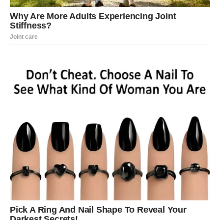
LJUBAV – KADA DOĐE MIR,
STIŽE I SREĆA
Kada je ljubav u pitanju, pred vama je mnogo ljepši period
nego ranije.
Ako ste slobodni, moguće je poznanstvo sa osobom koja
će vas osvojiti pažnjom, iskrenošću i osjećajem
sigurnosti.
Bikovi koji su zauzeti mogli bi konačno riješiti probleme
koji ih dugo opterećuju.
Mnogi će shvatiti koliko je važno imati nekoga ko ih
iskreno razumije i podržava.