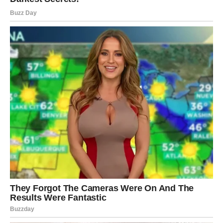
BIT ĆETE SRETNIJI NEGO IKADA
PRIJE
Sve kroz šta ste prošli nije bilo uzalud.
Svaka prepreka, svaki težak trenutak i svaka borba
pripremali su vas za ono što sada dolazi.
A ono što dolazi moglo bi vam donijeti mnogo više novca,
sreće i mira nego što trenutno možete zamisliti.
Zvijezde vam konačno donose priliku da živite mnogo
ljepše i mirnije.
Zato vjerujte sebi i ne odustajte sada kada ste tako blizu
velikih promjena.