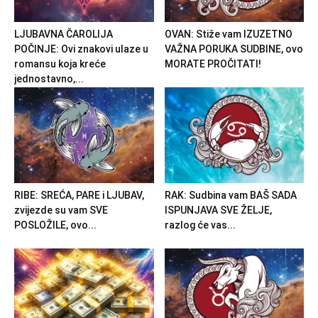
LJUBAVNA ČAROLIJA
OVAN: Stiže vam IZUZETNO
POČINJE: Ovi znakovi ulaze u
VAŽNA PORUKA SUDBINE, ovo
romansu koja kreće
MORATE PROČITATI!
jednostavno,...
RIBE: SREĆA, PARE i LJUBAV,
RAK: Sudbina vam BAŠ SADA
zvijezde su vam SVE
ISPUNJAVA SVE ŽELJE,
POSLOŽILE, ovo...
razlog će vas...