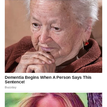
Jer ovakvu sreću i ovakav novac zaista niste očekivali, ali
sudbina vam ih svejedno donosi.