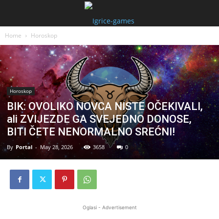
Home
Horoskop
Horoskop
BIK: OVOLIKO NOVCA NISTE OČEKIVALI,
ali ZVIJEZDE GA SVEJEDNO DONOSE,
BITI ČETE NENORMALNO SREĆNI!
By
Portal
-
May 28, 2026
3658
0
Oglasi - Advertisement