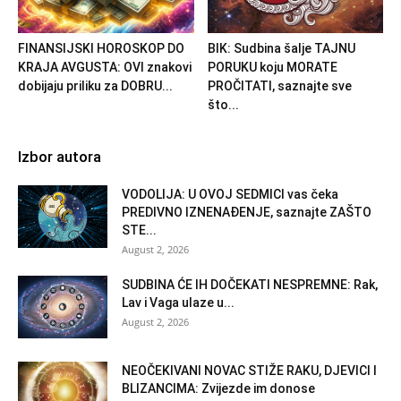
FINANSIJSKI HOROSKOP DO
BIK: Sudbina šalje TAJNU
KRAJA AVGUSTA: OVI znakovi
PORUKU koju MORATE
dobijaju priliku za DOBRU...
PROČITATI, saznajte sve
što...
Izbor autora
VODOLIJA: U OVOJ SEDMICI vas čeka
PREDIVNO IZNENAĐENJE, saznajte ZAŠTO
STE...
August 2, 2026
SUDBINA ĆE IH DOČEKATI NESPREMNE: Rak,
Lav i Vaga ulaze u...
August 2, 2026
NEOČEKIVANI NOVAC STIŽE RAKU, DJEVICI I
BLIZANCIMA: Zvijezde im donose