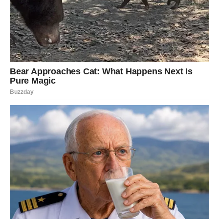
POSAO – OTVARAJU VAM SE
VRATA VELIKOG USPJEHA
Na poslovnom planu pred vama je veoma važan period.
Mnogi Bikovi će dobiti priliku da pokažu koliko znaju i
koliko vrijede.
Ono što vas je dugo kočilo sada polako ostaje iza vas.
Zvijezde pokazuju mogućnost velikog napretka, bolje
zarade ili saradnje koja bi vam mogla donijeti mnogo
uspjeha.
Posebno će sreće imati Bikovi koji već dugo razmišljaju o