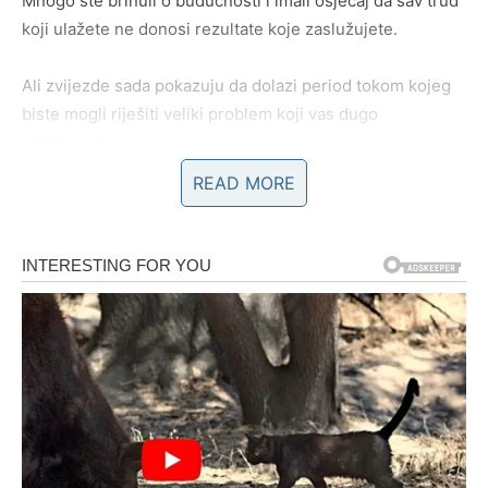
Mnogo ste brinuli o budućnosti i imali osjećaj da sav trud
koji ulažete ne donosi rezultate koje zaslužujete.
Ali zvijezde sada pokazuju da dolazi period tokom kojeg
biste mogli riješiti veliki problem koji vas dugo
opterećuje.
READ MORE
Mnogi Bikovi će konačno osjetiti olakšanje i mir jer će
finansijska situacija početi ići u mnogo boljem smjeru.