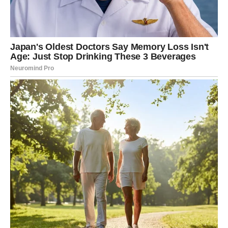
promjeni posla ili pokretanju nečega novog.
JEDNA OSOBA DONOSI VAM
VELIKU SREĆU
Zvijezde pokazuju da bi jedna osoba uskoro mogla imati
veoma važnu ulogu u vašem životu.
Moguće je da će vam upravo ta osoba pomoći da
ostvarite nešto o čemu dugo razmišljate.
Nemojte ignorisati ljude koji vam iskreno žele dobro.
Ponekad upravo neočekivani susreti donose najveće
promjene.