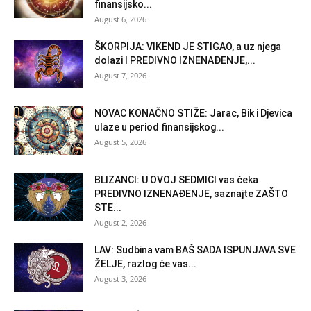
finansijsko...
August 6, 2026
ŠKORPIJA: VIKEND JE STIGAO, a uz njega
dolazi I PREDIVNO IZNENAĐENJE,...
August 7, 2026
NOVAC KONAČNO STIŽE: Jarac, Bik i Djevica
ulaze u period finansijskog...
August 5, 2026
BLIZANCI: U OVOJ SEDMICI vas čeka
PREDIVNO IZNENAĐENJE, saznajte ZAŠTO
STE...
August 2, 2026
LAV: Sudbina vam BAŠ SADA ISPUNJAVA SVE
ŽELJE, razlog će vas...
August 3, 2026