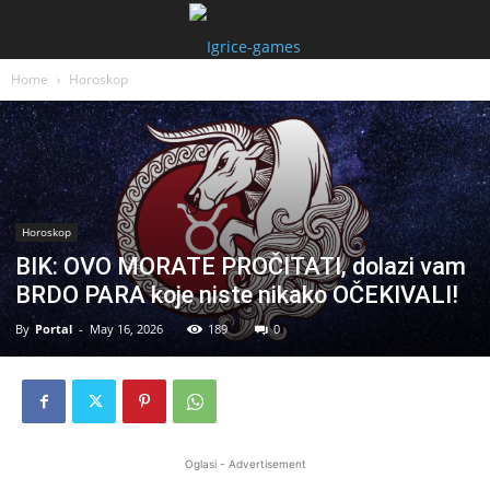
Home
Horoskop
Horoskop
BIK: OVO MORATE PROČITATI, dolazi vam
BRDO PARA koje niste nikako OČEKIVALI!
By
Portal
-
May 16, 2026
189
0
Oglasi - Advertisement