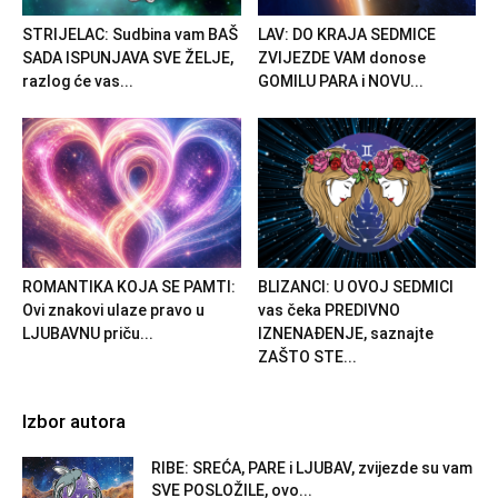
STRIJELAC: Sudbina vam BAŠ
LAV: DO KRAJA SEDMICE
SADA ISPUNJAVA SVE ŽELJE,
ZVIJEZDE VAM donose
razlog će vas...
GOMILU PARA i NOVU...
ROMANTIKA KOJA SE PAMTI:
BLIZANCI: U OVOJ SEDMICI
Ovi znakovi ulaze pravo u
vas čeka PREDIVNO
LJUBAVNU priču...
IZNENAĐENJE, saznajte
ZAŠTO STE...
Izbor autora
RIBE: SREĆA, PARE i LJUBAV, zvijezde su vam
SVE POSLOŽILE, ovo...