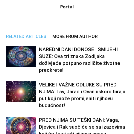
Portal
RELATED ARTICLES
MORE FROM AUTHOR
NAREDNI DANI DONOSE I SMIJEH I
SUZE: Ova tri znaka Zodijaka
doživjeće potpuno različite životne
preokrete!
VELIKE I VAŽNE ODLUKE SU PRED
NJIMA: Lav, Jarac i Ovan uskoro biraju
put koji može promijeniti njihovu
budućnost!
PRED NJIMA SU TEŠKI DANI: Vaga,
Djevica i Rak suočiće se sa izazovima
koji će testirati njihovu snagu i