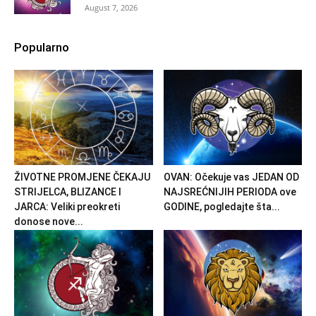
August 7, 2026
Popularno
ŽIVOTNE PROMJENE ČEKAJU
OVAN: Očekuje vas JEDAN OD
STRIJELCA, BLIZANCE I
NAJSREĆNIJIH PERIODA ove
JARCA: Veliki preokreti
GODINE, pogledajte šta...
donose nove...