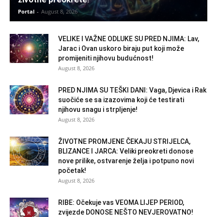
Portal
-
August 8, 2026
VELIKE I VAŽNE ODLUKE SU PRED NJIMA: Lav,
Jarac i Ovan uskoro biraju put koji može
promijeniti njihovu budućnost!
August 8, 2026
PRED NJIMA SU TEŠKI DANI: Vaga, Djevica i Rak
suočiće se sa izazovima koji će testirati
njihovu snagu i strpljenje!
August 8, 2026
ŽIVOTNE PROMJENE ČEKAJU STRIJELCA,
BLIZANCE I JARCA: Veliki preokreti donose
nove prilike, ostvarenje želja i potpuno novi
početak!
August 8, 2026
RIBE: Očekuje vas VEOMA LIJEP PERIOD,
zvijezde DONOSE NEŠTO NEVJEROVATNO!