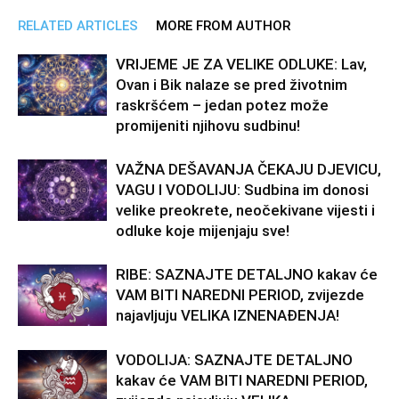
RELATED ARTICLES
MORE FROM AUTHOR
VRIJEME JE ZA VELIKE ODLUKE: Lav,
Ovan i Bik nalaze se pred životnim
raskršćem – jedan potez može
promijeniti njihovu sudbinu!
VAŽNA DEŠAVANJA ČEKAJU DJEVICU,
VAGU I VODOLIJU: Sudbina im donosi
velike preokrete, neočekivane vijesti i
odluke koje mijenjaju sve!
RIBE: SAZNAJTE DETALJNO kakav će
VAM BITI NAREDNI PERIOD, zvijezde
najavljuju VELIKA IZNENAĐENJA!
VODOLIJA: SAZNAJTE DETALJNO
kakav će VAM BITI NAREDNI PERIOD,