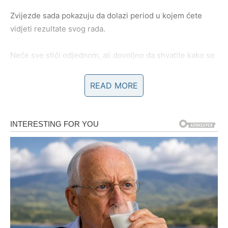
Zvijezde sada pokazuju da dolazi period u kojem ćete
vidjeti rezultate svog rada.
Neće sve stići odjednom, ali dovoljno da shvatite kako se
trud isplatio.
READ MORE
JEDNA OSOBA DONOSI VAM