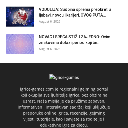
VODOLIJA: Sudbina sprema preokret u
ljubavi, novcu i karijeri, OVOG PUTA...
August 6, 2026
NOVAC I SREĆA STIŽU ZAJEDNO: Ovim
znakovima dolazi period koji će...
August 6, 2026
igrice-games.com je regionalni gejming portal
koji okuplja sve ljubitelje igrica, bez obzira na
uzrast. Naša misija je da pružimo zabavan,
informativan i interaktivan sadržaj koji uključuje
preporuke online igrica, recenzije, gejming
vijesti, tutorijale, kao i savjete za roditelje i
edukativne igre za djecu.