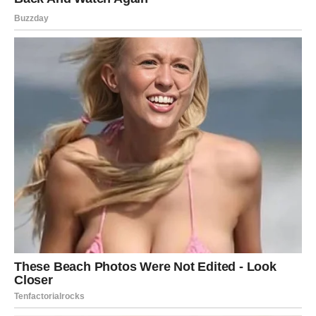
U LIJEPE STVARI
Ponekad ste toliko fokusirani na obaveze da zaboravite
uživati u onome što imate.
Zvijezde vam sada šalju poruku da zastanete na trenutak.
Pogledajte koliko ste toga već ostvarili.
Pogledajte koliko ste puta pronašli izlaz čak i kada je
djelovalo da ga nema.
To nije slučajnost.
To je dokaz vaše snage.