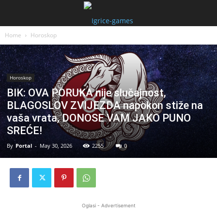
Home
Horoskop
Horoskop
BIK: OVA PORUKA nije slučajnost,
BLAGOSLOV ZVIJEZDA napokon stiže na
vaša vrata, DONOSE VAM JAKO PUNO
SREĆE!
By
Portal
-
May 30, 2026
2255
0
Oglasi - Advertisement