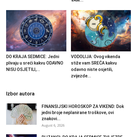
DO KRAJA SEDMICE: Jedni
VODOLIJA: Ovog vikenda
plivaju u sreći kakvu ODAVNO
stiže vam SREĆA kakvu
NISU OSJETILI,...
odavno niste osjetili,
zvijezde...
Izbor autora
FINANSIJSKI HOROSKOP ZA VIKEND: Dok
jedni broje neplanirane troškove, ovi
znakovi...
August 6, 2026