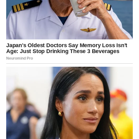
DOBRU SREĆU
Posebno je naglašen uticaj osobe koja će imati važnu
ulogu u narednim danima.
To može biti prijatelj.
Kolega.
Član porodice.
Ili neko koga tek upoznajete.
Ta osoba mogla bi vam dati ideju, podršku ili priliku koja
će pokrenuti niz pozitivnih događaja.