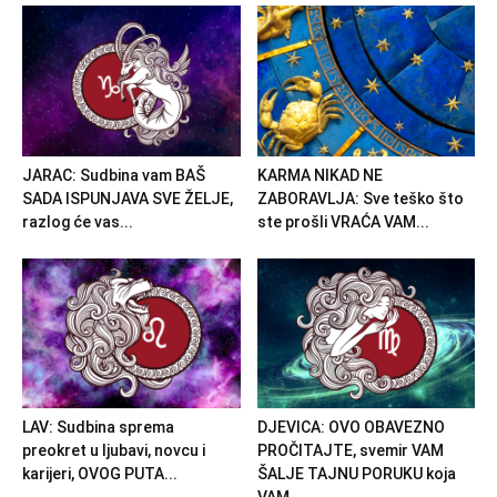
JARAC: Sudbina vam BAŠ
KARMA NIKAD NE
SADA ISPUNJAVA SVE ŽELJE,
ZABORAVLJA: Sve teško što
razlog će vas...
ste prošli VRAĆA VAM...
LAV: Sudbina sprema
DJEVICA: OVO OBAVEZNO
preokret u ljubavi, novcu i
PROČITAJTE, svemir VAM
karijeri, OVOG PUTA...
ŠALJE TAJNU PORUKU koja
VAM...