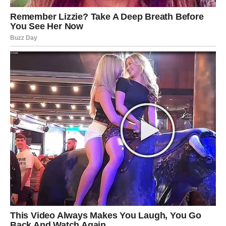
LJUBAV VAM DONOSI MIR KOJI
STE TRAŽILI
Ako ste slobodni, moguće je poznanstvo sa osobom koja
će vas osvojiti iskrenošću i toplinom.
Neće biti potrebe za igrama ni nagađanjima.
Sve će djelovati prirodno.
Ako ste zauzeti, odnos sa partnerom ulazi u ljepšu fazu.
Više razumijevanja, više podrške i više zajedničkih
planova obilježiće naredni period.
VRIJEME JE DA POVJERUJETE