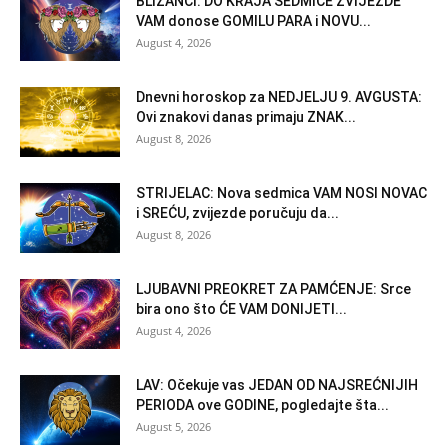
BLIZANCI: DO KRAJA SEDMICE ZVIJEZDE
VAM donose GOMILU PARA i NOVU...
August 4, 2026
Dnevni horoskop za NEDJELJU 9. AVGUSTA:
Ovi znakovi danas primaju ZNAK...
August 8, 2026
STRIJELAC: Nova sedmica VAM NOSI NOVAC
i SREĆU, zvijezde poručuju da...
August 8, 2026
LJUBAVNI PREOKRET ZA PAMĆENJE: Srce
bira ono što ĆE VAM DONIJETI...
August 4, 2026
LAV: Očekuje vas JEDAN OD NAJSREĆNIJIH
PERIODA ove GODINE, pogledajte šta...
August 5, 2026