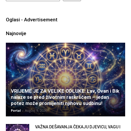
Oglasi - Advertisement
Najnovije
VRIJEME JE ZA VELIKE ODLUKE: Lav, Ovan i Bik
nalaze se pred životnim raskršćem – jedan
potez može promijeniti njihovu sudbinu!
Portal
-
August 9, 2026
VAŽNA DEŠAVANJA ČEKAJU DJEVICU, VAGU I