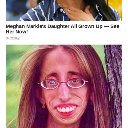
Zato nemojte zanemariti nove razgovore i poznanstva.
FINANSIJSKA SITUACIJA
POČINJE IZGLEDATI BOLJE
Mnogi Bikovi uskoro će osjetiti olakšanje kada je riječ o
novcu.
Možda ćete pronaći dodatni izvor prihoda.
Možda ćete riješiti problem koji vas je dugo opterećivao.
Možda ćete konačno dobiti ono što vam pripada.
Kako god bilo, zvijezde pokazuju da dolazi stabilniji
period i više razloga za optimizam.