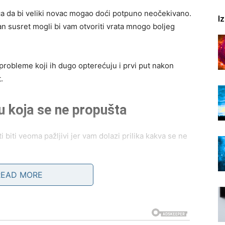
ca da bi veliki novac mogao doći potpuno neočekivano.
I
jan susret mogli bi vam otvoriti vrata mnogo boljeg
 probleme koji ih dugo opterećuju i prvi put nakon
.
u koja se ne propušta
biti veoma pažljivi jer vam dolazi prilika kakva se ne
READ MORE
to svoje, promijene posao ili započnu saradnju koja bi
 i da ne dozvolite strahu da vas zaustavi. Upravo