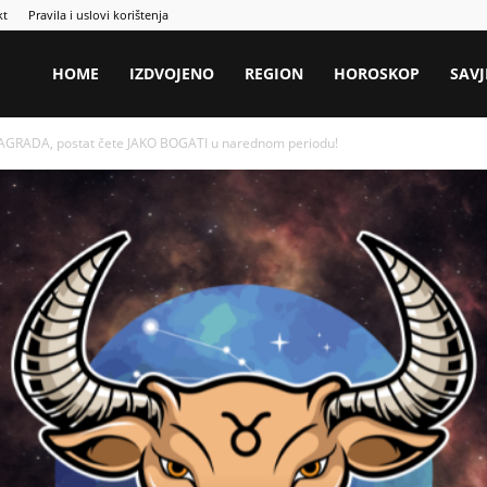
kt
Pravila i uslovi korištenja
HOME
IZDVOJENO
REGION
HOROSKOP
SAVJ
NAGRADA, postat čete JAKO BOGATI u narednom periodu!