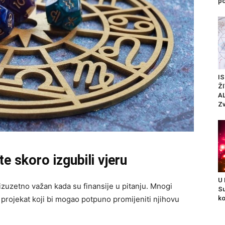
po
I
Ž
AL
Zv
e skoro izgubili vjeru
U
izuzetno važan kada su finansije u pitanju. Mnogi
Su
ko
li projekat koji bi mogao potpuno promijeniti njihovu