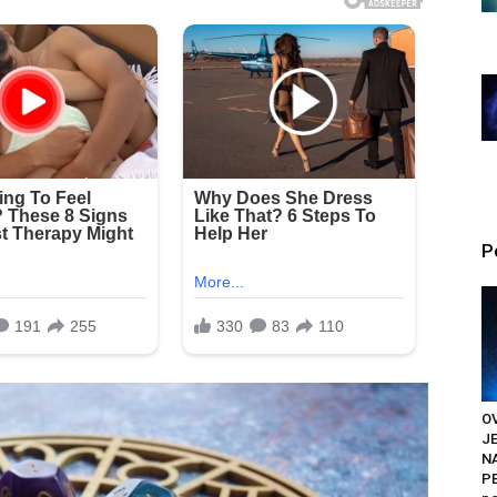
P
OV
J
N
PE