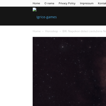
Home
O nama
Privacy Policy
Impressum
Konta
Games
Home
Horoskop
BIK: Napokon dolazi zaslužena 
Portal