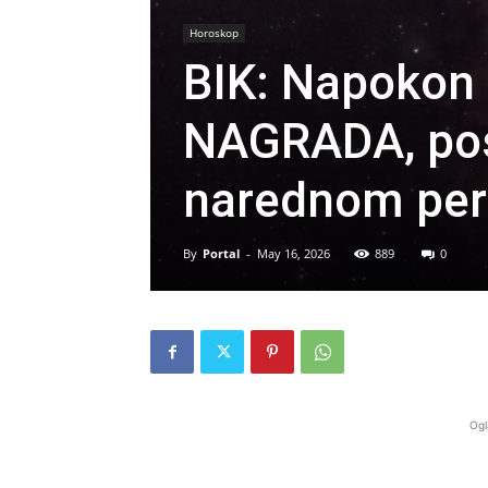
Horoskop
BIK: Napokon 
NAGRADA, pos
narednom per
By
Portal
-
May 16, 2026
889
0
Ogl