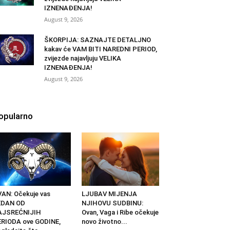
IZNENAĐENJA!
August 9, 2026
ŠKORPIJA: SAZNAJTE DETALJNO
kakav će VAM BITI NAREDNI PERIOD,
zvijezde najavljuju VELIKA
IZNENAĐENJA!
August 9, 2026
opularno
AN: Očekuje vas
LJUBAV MIJENJA
EDAN OD
NJIHOVU SUDBINU:
AJSREĆNIJIH
Ovan, Vaga i Ribe očekuje
RIODA ove GODINE,
novo životno...