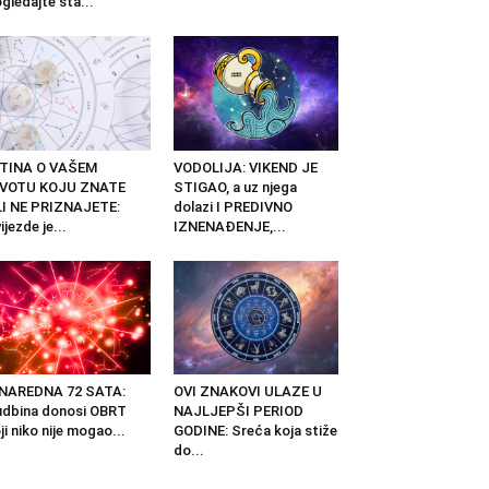
gledajte šta...
STINA O VAŠEM
VODOLIJA: VIKEND JE
IVOTU KOJU ZNATE
STIGAO, a uz njega
I NE PRIZNAJETE:
dolazi I PREDIVNO
ijezde je...
IZNENAĐENJE,...
 NAREDNA 72 SATA:
OVI ZNAKOVI ULAZE U
dbina donosi OBRT
NAJLJEPŠI PERIOD
ji niko nije mogao...
GODINE: Sreća koja stiže
do...