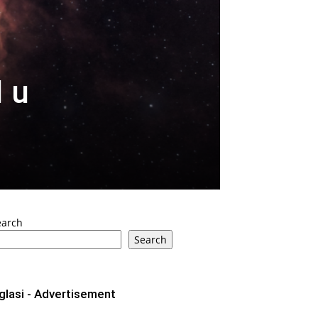
 u
earch
Search
glasi - Advertisement