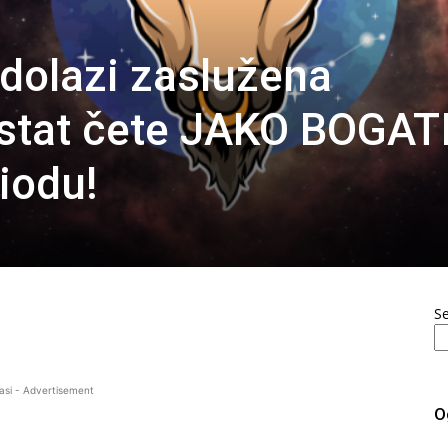
dolazi zaslužena
tat čete JAKO BOGATI
iodu!
S
asi - Advertisement
O