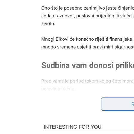
Ono što je posebno zanimljivo jeste činjeni
Jedan razgovor, poslovni prijedlog ili sluča
života.
Mnogi Bikovi će konačno riješiti finansijske
mnogo vremena osjetiti pravi mir i sigurnost
Sudbina vam donosi prilik
Pred vama je period tokom kojeg ćete morati 
pojavljuje često.
Mnogi Bikovi će dobiti šansu da pokrenu neš
kasnije mogla donijeti ogromnu zaradu.
Zvijezde vam poručuju da ne sumnjate u sebe