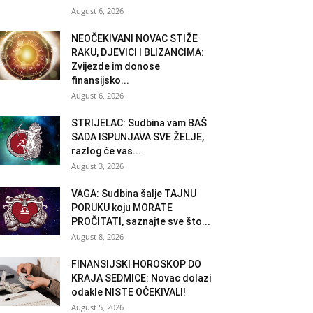
August 6, 2026
NEOČEKIVANI NOVAC STIŽE
RAKU, DJEVICI I BLIZANCIMA:
Zvijezde im donose
finansijsko...
August 6, 2026
STRIJELAC: Sudbina vam BAŠ
SADA ISPUNJAVA SVE ŽELJE,
razlog će vas...
August 3, 2026
VAGA: Sudbina šalje TAJNU
PORUKU koju MORATE
PROČITATI, saznajte sve što...
August 8, 2026
FINANSIJSKI HOROSKOP DO
KRAJA SEDMICE: Novac dolazi
odakle NISTE OČEKIVALI!
August 5, 2026