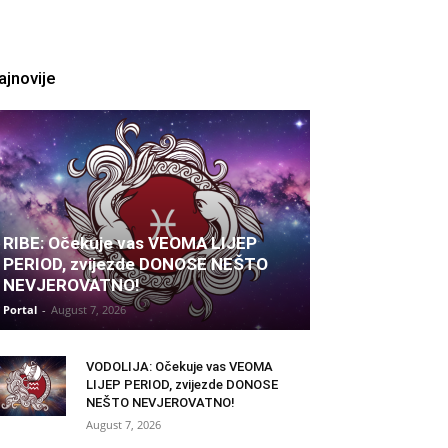
ajnovije
RIBE: Očekuje vas VEOMA LIJEP
PERIOD, zvijezde DONOSE NEŠTO
NEVJEROVATNO!
Portal
-
August 7, 2026
VODOLIJA: Očekuje vas VEOMA
LIJEP PERIOD, zvijezde DONOSE
NEŠTO NEVJEROVATNO!
August 7, 2026