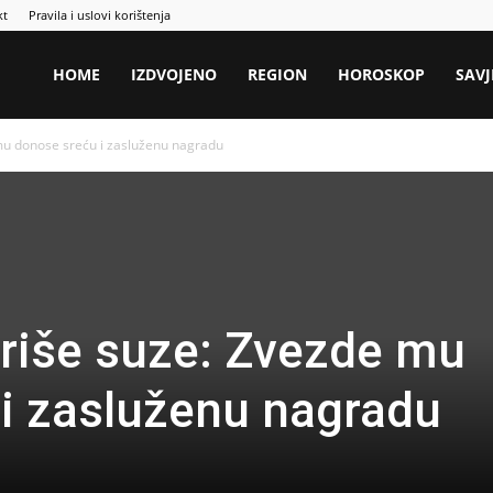
kt
Pravila i uslovi korištenja
HOME
IZDVOJENO
REGION
HOROSKOP
SAVJ
mu donose sreću i zasluženu nagradu
riše suze: Zvezde mu
i zasluženu nagradu