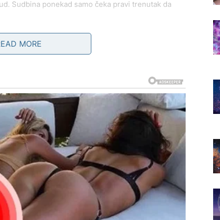
rud. Sudbina ponekad samo čeka pravi trenutak da
READ MORE
e su dugo bile nejasne počinju da dobijaju smer. Ljudi
 udaljiti iz života, dok na njihovo mesto dolaze oni koji
akšanje. Kao da se teret koji je dugo nosio polako
ASLUŽUJE MIR
urnost, poštovanje i iskrenost. On ne voli igre i ne
biljno i dugoročno.