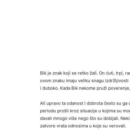
Bik je znak koji se retko žali. On ćuti, trpi, 
ovom znaku imaju veliku snagu izdržljivosti i
i duboko. Kada Bik nekome pruži poverenje, to
Ali upravo ta odanost i dobrota često su ga
periodu prošli kroz situacije u kojima su mor
davali mnogo više nego što su dobijali. Neki
zatvore vrata odnosima u koje su verovali.