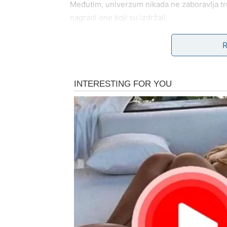
Međutim, univerzum nikada ne zaboravlja t
nagradi one koji su izdržali.
Za Bikove sada dolazi upravo takav period.
Polako se otvaraju nova vrata. Situacije koj
koji su donosili stres ili razočaranje mogu se
donose podršku i stabilnost.
Ovo je vreme kada Bik može osetiti veliko ol
skida sa njegovih leđa.
LJUBAV – SRCE KOJE Z
U ljubavnom životu Bik je znak koji traži sig
veruje u površne emocije. Kada voli, voli oz