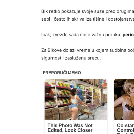
Bik retko pokazuje svoje suze pred drugima,
sebi i često ih skriva iza tišine i dostojanstv
Ipak, zvezde sada nose važnu poruku:
perio
Za Bikove dolazi vreme u kojem sudbina poči
sigurnost i zasluženu sreću.