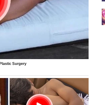
posebno bolna.
 kroz emotivne lomove. Neki su morali da se pomire sa
 spremna na istu dubinu osećanja. Neki su shvatili da su
olje razume sebe i svoje granice.
bavi.
 susreta sa osobom koja donosi mir i stabilnost. To
s koji ima potencijal da se razvije u nešto ozbiljno.
otne vrednosti – neko ko razume važnost odanosti,
jivanja odnosa. Partner može pokazati više pažnje i