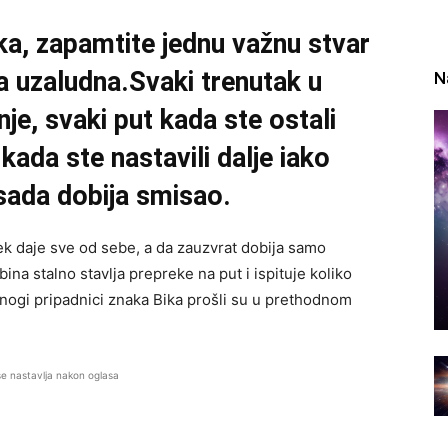
ka, zapamtite jednu važnu stvar
la uzaludna.Svaki trenutak u
N
nje, svaki put kada ste ostali
kada ste nastavili dalje iako
 sada dobija smisao.
vek daje sve od sebe, a da zauzvrat dobija samo
ina stalno stavlja prepreke na put i ispituje koliko
nogi pripadnici znaka Bika prošli su u prethodnom
se nastavlja nakon oglasa