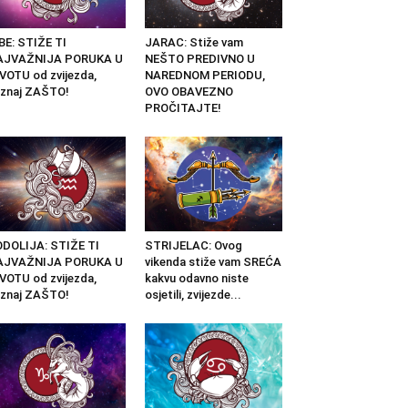
BE: STIŽE TI
JARAC: Stiže vam
AJVAŽNIJA PORUKA U
NEŠTO PREDIVNO U
VOTU od zvijezda,
NAREDNOM PERIODU,
znaj ZAŠTO!
OVO OBAVEZNO
PROČITAJTE!
DOLIJA: STIŽE TI
STRIJELAC: Ovog
AJVAŽNIJA PORUKA U
vikenda stiže vam SREĆA
VOTU od zvijezda,
kakvu odavno niste
znaj ZAŠTO!
osjetili, zvijezde...