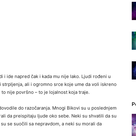
radi i ide napred čak i kada mu nije lako. Ljudi rođeni u
 strpljenja, ali i ogromno srce koje ume da voli iskreno
 nije površno – to je lojalnost koja traje.
P
 dovodile do razočaranja. Mnogi Bikovi su u poslednjem
ali da preispitaju ljude oko sebe. Neki su shvatili da su
 su se suočili sa nepravdom, a neki su morali da