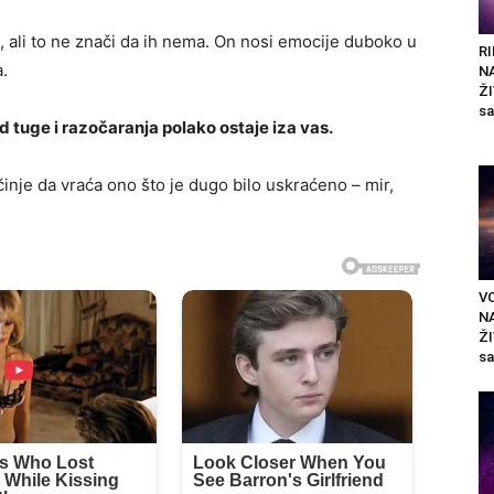
 ali to ne znači da ih nema. On nosi emocije duboko u
RI
a.
N
ŽI
sa
d tuge i razočaranja polako ostaje iza vas.
nje da vraća ono što je dugo bilo uskraćeno – mir,
VO
N
ŽI
sa