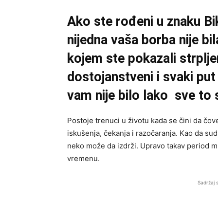
Ako ste rođeni u znaku Bi
nijedna vaša borba nije bi
kojem ste pokazali strplje
dostojanstveni i svaki put 
vam nije bilo lako sve to
Postoje trenuci u životu kada se čini da čo
iskušenja, čekanja i razočaranja. Kao da sudb
neko može da izdrži. Upravo takav period m
vremenu.
Sadržaj 