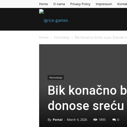
Home
O nama
Privacy Policy
Impressum
Konta
Games
Home
Horoskop
Bik konačno briše suze: Zvezde 
Portal
Horoskop
Bik konačno b
donose sreću 
By
Portal
-
March 4, 2026
1893
0