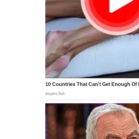
Zbog toga su razočaranja u ljubavi za Bika 
U prethodnom periodu neki Bikovi su prošli
činjenicom da osoba koju su voleli nije bila
verovali obećanjima koja nisu bila iskrena.
Ali upravo ta iskustva pomogla su Biku da b
Period koji dolazi donosi novu energiju u lju
Za slobodne Bikove postoji velika mogućnost
neće biti burna i prolazna romansa, već odno
Ova osoba može biti neko ko ima slične živ
podrške i međusobnog poštovanja.
Za Bikove koji su u vezi dolazi faza produbl