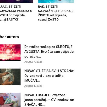
RAC: STIŽE TI
RAK: STIŽE TI
AJVAŽNIJA PORUKA U
NAJVAŽNIJA PORUKA U
VOTU od zvijezda,
ŽIVOTU od zvijezda,
znaj ZAŠTO!
saznaj ZAŠTO!
zbor autora
Dnevni horoskop za SUBOTU, 8.
AVGUSTA: Evo šta vam zvijezde
poručuju...
August 7, 2026
NOVAC STIŽE SA SVIH STRANA:
Ovi znakovi ulaze u toliko
IMUĆAN...
August 1, 2026
NOVAC I USPJEH: Zvijezde
jasno poručuju – OVI znakovi se
ZNAČAJNO...