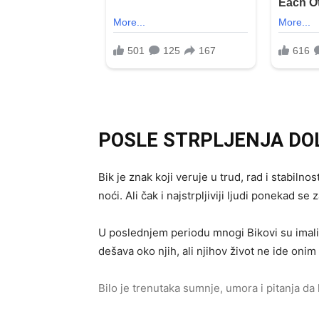
POSLE STRPLJENJA DO
Bik je znak koji veruje u trud, rad i stabilno
noći. Ali čak i najstrpljiviji ljudi ponekad se 
U poslednjem periodu mnogi Bikovi su imali
dešava oko njih, ali njihov život ne ide oni
Bilo je trenutaka sumnje, umora i pitanja da l