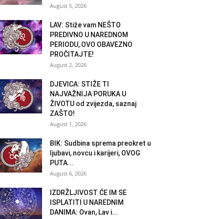
August 5, 2026
LAV: Stiže vam NEŠTO
PREDIVNO U NAREDNOM
PERIODU, OVO OBAVEZNO
PROČITAJTE!
August 2, 2026
DJEVICA: STIŽE TI
NAJVAŽNIJA PORUKA U
ŽIVOTU od zvijezda, saznaj
ZAŠTO!
August 1, 2026
BIK: Sudbina sprema preokret u
ljubavi, novcu i karijeri, OVOG
PUTA...
August 6, 2026
IZDRŽLJIVOST ĆE IM SE
ISPLATITI U NAREDNIM
DANIMA: Ovan, Lav i...