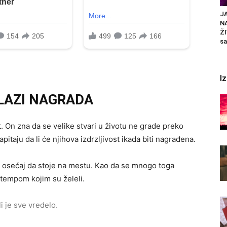
JA
N
ŽI
sa
I
LAZI NAGRADA
st. On zna da se velike stvari u životu ne grade preko
zapitaju da li će njihova izdrzljivost ikada biti nagrađena.
 osećaj da stoje na mestu. Kao da se mnogo toga
m tempom kojim su želeli.
i je sve vredelo.