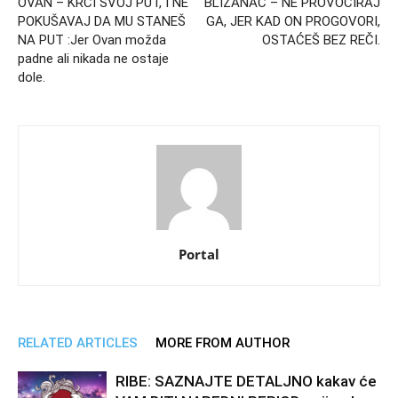
OVAN – KRČI SVOJ PUT, I NE
BLIZANAC – NE PROVOCIRAJ
POKUŠAVAJ DA MU STANEŠ
GA, JER KAD ON PROGOVORI,
NA PUT :Jer Ovan možda
OSTAĆEŠ BEZ REČI.
padne ali nikada ne ostaje
dole.
Portal
RELATED ARTICLES
MORE FROM AUTHOR
RIBE: SAZNAJTE DETALJNO kakav će