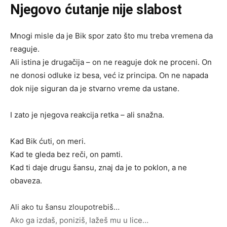
Njegovo ćutanje nije slabost
Mnogi misle da je Bik spor zato što mu treba vremena da
reaguje.
Ali istina je drugačija – on ne reaguje dok ne proceni. On
ne donosi odluke iz besa, već iz principa. On ne napada
dok nije siguran da je stvarno vreme da ustane.
I zato je njegova reakcija retka – ali snažna.
Kad Bik ćuti, on meri.
Kad te gleda bez reči, on pamti.
Kad ti daje drugu šansu, znaj da je to poklon, a ne
obaveza.
Ali ako tu šansu zloupotrebiš…
Ako ga izdaš, poniziš, lažeš mu u lice…