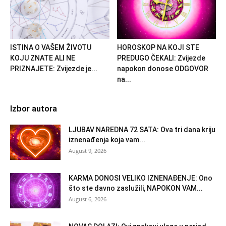
ISTINA O VAŠEM ŽIVOTU
HOROSKOP NA KOJI STE
KOJU ZNATE ALI NE
PREDUGO ČEKALI: Zvijezde
PRIZNAJETE: Zvijezde je...
napokon donose ODGOVOR
na...
Izbor autora
LJUBAV NAREDNA 72 SATA: Ova tri dana kriju
iznenađenja koja vam...
August 9, 2026
KARMA DONOSI VELIKO IZNENAĐENJE: Ono
što ste davno zaslužili, NAPOKON VAM...
August 6, 2026