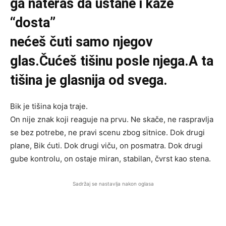
ga nateraš da ustane i kaže
“dosta”
nećeš čuti samo njegov
glas.Čućeš tišinu posle njega.A ta
tišina je glasnija od svega.
Bik je tišina koja traje.
On nije znak koji reaguje na prvu. Ne skače, ne raspravlja
se bez potrebe, ne pravi scenu zbog sitnice. Dok drugi
plane, Bik ćuti. Dok drugi viču, on posmatra. Dok drugi
gube kontrolu, on ostaje miran, stabilan, čvrst kao stena.
Sadržaj se nastavlja nakon oglasa