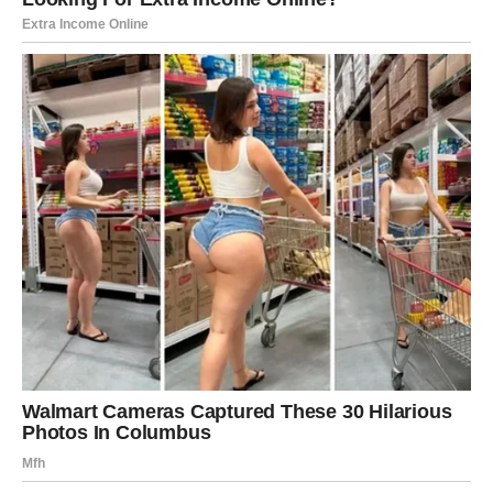
Zato ga nikada ne potcenjuj.
Jer možda deluje kao da ide sporo – ali ide sigurno.
Možda ne priča mnogo o svojim planovima – ali ih
ostvaruje.
Možda ne reaguje odmah na provokaciju – ali kada
reaguje, to je zato što je dosta.
I tada se čuje.
Ne u galami.
Nego u posledici.
Najveća greška koju možeš