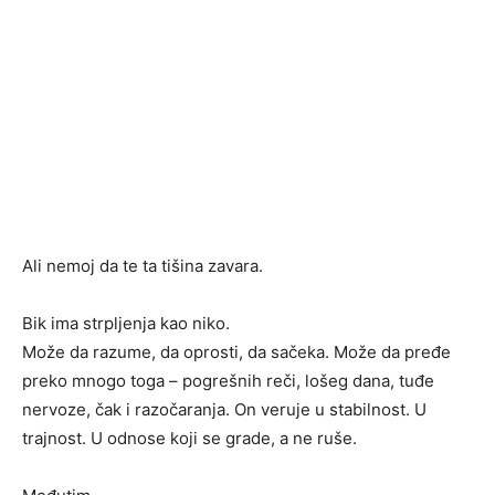
Ali nemoj da te ta tišina zavara.
Bik ima strpljenja kao niko.
Može da razume, da oprosti, da sačeka. Može da pređe
preko mnogo toga – pogrešnih reči, lošeg dana, tuđe
nervoze, čak i razočaranja. On veruje u stabilnost. U
trajnost. U odnose koji se grade, a ne ruše.