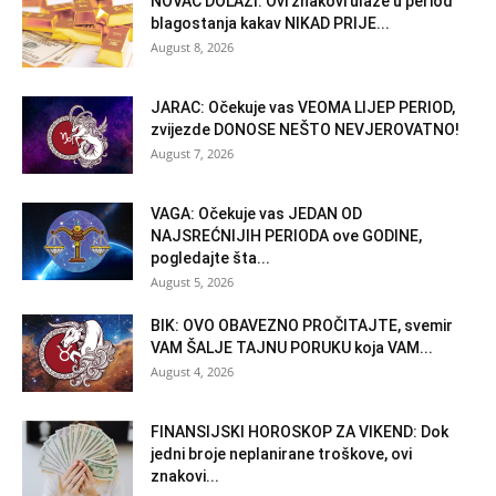
NOVAC DOLAZI: Ovi znakovi ulaze u period
blagostanja kakav NIKAD PRIJE...
August 8, 2026
JARAC: Očekuje vas VEOMA LIJEP PERIOD,
zvijezde DONOSE NEŠTO NEVJEROVATNO!
August 7, 2026
VAGA: Očekuje vas JEDAN OD
NAJSREĆNIJIH PERIODA ove GODINE,
pogledajte šta...
August 5, 2026
BIK: OVO OBAVEZNO PROČITAJTE, svemir
VAM ŠALJE TAJNU PORUKU koja VAM...
August 4, 2026
FINANSIJSKI HOROSKOP ZA VIKEND: Dok
jedni broje neplanirane troškove, ovi
znakovi...