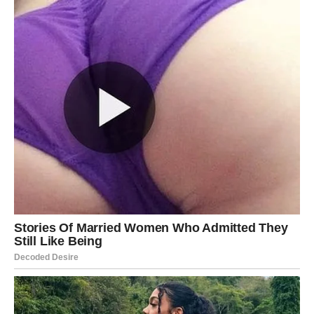
napraviti sa Bikom
Misliti da će zauvek ćutati.
Misliti da će zauvek tolerisati.
Misliti da je njegova smirenost znak da možeš da pređeš
još jednu granicu.
Ne možeš.
Jer Bik je strpljiv – ali nije slab.
Mirnoća nije nemoć.
Tolerancija nije dozvola.
On daje mnogo.
Ali kad uzme nazad svoju energiju – osetiš prazninu.