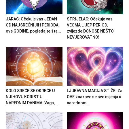
JARAC: Očekuje vas JEDAN
STRIJELAC: Očekuje vas
OD NAJSREĆNIJIH PERIODA
VEOMA LIJEP PERIOD,
ove GODINE, pogledajte šta...
zvijezde DONOSE NEŠTO
NEVJEROVATNO!
KOLO SREĆE SE OKREĆE U
LJUBAVNA MAGIJA STIŽE: Za
NJIHOVU KORIST U
OVE znakove se sve mijenja u
NAREDNIM DANIMA: Vaga,...
narednom...