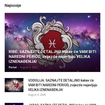
Najnovije
RIBE: SAZNAJTE DETALJNO kakav će VAM BITI
NAREDNI PERIOD, zvijezde najavljuju VELIKA
IZNENAĐENJA!
Portal
-
August 9, 2026
VODOLIJA: SAZNAJTE DETALJNO kakav će
VAM BITI NAREDNI PERIOD, zvijezde najavljuju
VELIKA IZNENAĐENJA!
August 9, 2026