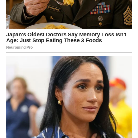
On ne pravi scene. On pravi rez.
Ne preti – on odluči.
Ne moli – on se povuče.
I tada shvatiš koliko je njegova tišina bila dragocena.
U ljubavi: nežan, ali nepokolebljiv
Bik voli stabilno.
On ne traži avanturu koja traje tri dana – traži dom,
sigurnost, trajanje. Kad te izabere, to nije slučajno. To je
promišljeno. To je iskreno. To je duboko.
Može da trpi nesporazume. Može da bude strpljiv dok se
stvari ne srede. Može da razume tvoje slabosti.