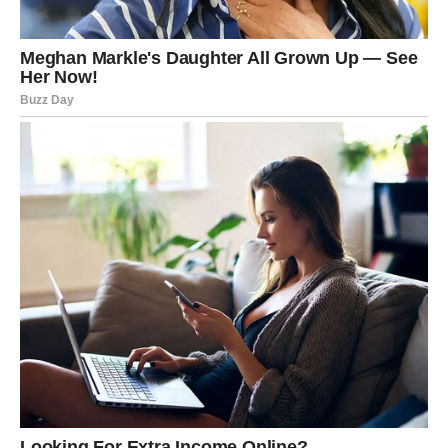
Ali ne može da trpi nepoštovanje.
Ako ga lažeš – pamti.
Ako ga potcenjuješ – pamti.
Ako mu uzimaš zdravo za gotovo ono što daje – pamti.
I onda jednog dana, bez drame, bez objašnjenja koje
očekuješ, samo shvatiš da ga više nema.
A Bik koji ode – ne vraća se lako.
U poslu i životu: tih, ali nepobediv
Bik ne juri uspeh preko noći. On gradi. Polako. Strpljivo.
Ciglu po ciglu. Dok se drugi umore, on i dalje stoji. Dok
drugi odustanu, on nastavlja.