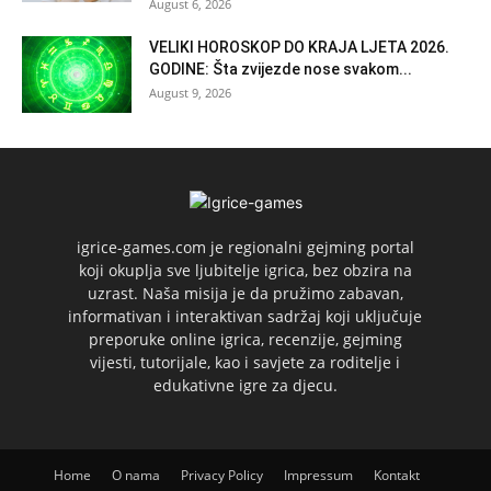
August 6, 2026
VELIKI HOROSKOP DO KRAJA LJETA 2026.
GODINE: Šta zvijezde nose svakom...
August 9, 2026
igrice-games.com je regionalni gejming portal
koji okuplja sve ljubitelje igrica, bez obzira na
uzrast. Naša misija je da pružimo zabavan,
informativan i interaktivan sadržaj koji uključuje
preporuke online igrica, recenzije, gejming
vijesti, tutorijale, kao i savjete za roditelje i
edukativne igre za djecu.
Home
O nama
Privacy Policy
Impressum
Kontakt