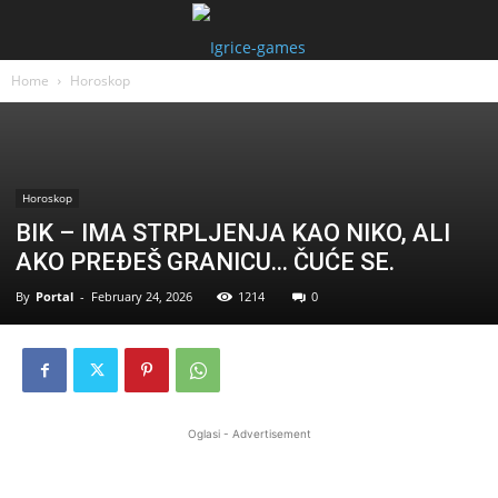
Home
Horoskop
Horoskop
BIK – IMA STRPLJENJA KAO NIKO, ALI
AKO PREĐEŠ GRANICU… ČUĆE SE.
By
Portal
-
February 24, 2026
1214
0
Oglasi - Advertisement