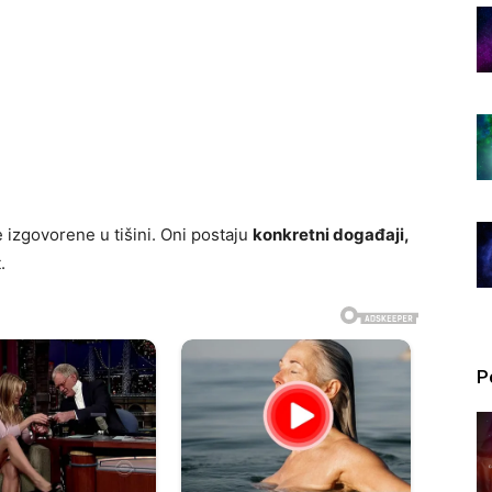
 izgovorene u tišini. Oni postaju
konkretni događaji,
.
P