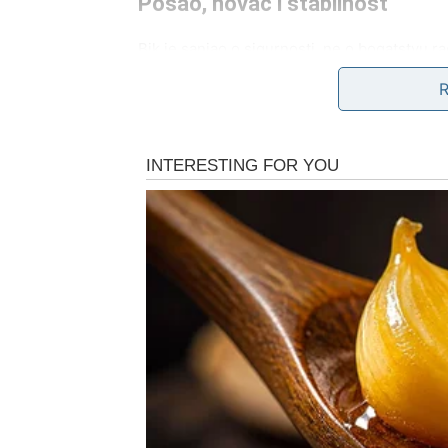
Posao, novac i stabilnost
Bik je sanjao o sigurnosti, ne o bogatstvu ra
promena:
finansijska stabilizacija
nagrada za dugotrajan rad
rešavanje problema koji su vas dugo mučili
osećaj da tlo pod nogama više nije klizavo
Novac prestaje da bude izvor straha. Postaje
najveći uspeh.
Životni san – spokoj