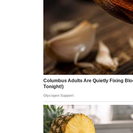
Najdublji san Bika jeste spokojan život bez s
koji su vam crpeli energiju se udaljavaju, si
osećate:
stigao sam tamo gde treba da bud
OVAN – SNOVI KOJI SE 
HRABROST
Za Ovna, snovi nikada nisu bili mali. Vi ste s
godina vas je testirala kroz razočaranja, za
kraja godine –
to se menja naglo i snažno
.
Unutrašnji prelom – vera u seb
Ovan doživljava snažan unutrašnji klik. Nes
moći i odlučnosti. Vi više ne čekate znak –