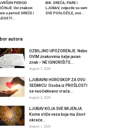
AVRŠEN PERIOD
BIK: SREĆA, PARE i
ČINJE: Ovi znakovi
LJUBAV, zvijezde su vam
aze u period SREĆE i
SVE POSLOŽILE, ovo...
DOSTI...
zbor autora
OZBILJNO UPOZORENJE: Nebo
OVIM znakovima šalje jasan
znak – NE IGNORIŠITE...
August 7, 2026
LJUBAVNI HOROSKOP ZA OVU
SEDMICU: Osoba iz PROŠLOSTI
se neočekivano vraća...
August 2, 2026
LJUBAV KOJA SVE MIJENJA:
Kome stiže veza koja mu život
okreće...
August 1, 2026