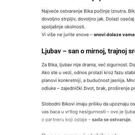
Najveće ostvarenje Bika počinje iznutra. Bik
dovoljno strpljiv, dovoljno jak. Dolazi oseć
spoljašnje okolnosti.
Vi više ne jurite snove –
snovi dolaze vama
Ljubav – san o mirnoj, trajnoj sr
Za Bika, ljubav nije drama, već sigurnost. Do
Ako ste u vezi, odnos prolazi kroz fazu stabil
planovi konkretniji, a budućnost jasnija. M
odluke – zajednički život, brak, proširenje po
Slobodni Bikovi imaju priliku da upoznaju oso
vas baca u vrtlog nesigurnosti – ovo je ljub
o partneru koji ostaje –
sada se ostvaruje
.