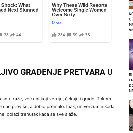
K
U
N
Va
PLJIVO GRAĐENJE PRETVARA U
RI
LI
D
N
 glasno traže, već oni koji veruju, čekaju i grade. Tokom
e dao previše, a dobio premalo. Ipak, univerzum nikada
ne, dolazi trenutak kada se sve slaže.