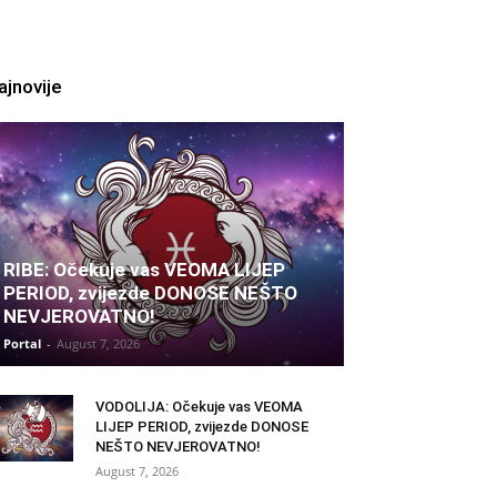
ajnovije
RIBE: Očekuje vas VEOMA LIJEP
PERIOD, zvijezde DONOSE NEŠTO
NEVJEROVATNO!
Portal
-
August 7, 2026
VODOLIJA: Očekuje vas VEOMA
LIJEP PERIOD, zvijezde DONOSE
NEŠTO NEVJEROVATNO!
August 7, 2026