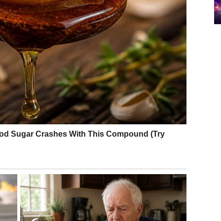
talne borbe. Do kraja godine, taj san dobija oblik. Ljudi
tuacije koje su vas mučile se rešavaju, a vi konačno
em
.
OSTVARUJU KROZ AKCIJU I
anjali veliko, ali ste često morali da se borite sami. Ova
stoje i osećaj da vam se stalno postavljaju prepreke. Do
e
taje sumnja, nestaje strah od neuspeha. Dolazi osećaj
 vi postajete znak da je vreme za promenu.