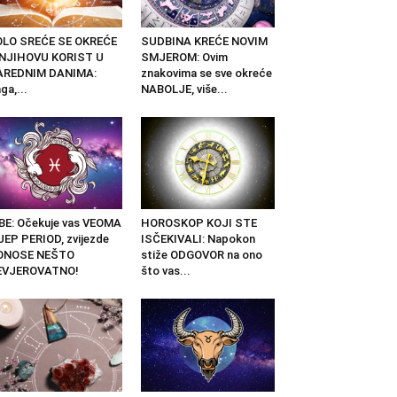
OLO SREĆE SE OKREĆE
SUDBINA KREĆE NOVIM
 NJIHOVU KORIST U
SMJEROM: Ovim
AREDNIM DANIMA:
znakovima se sve okreće
ga,...
NABOLJE, više...
BE: Očekuje vas VEOMA
HOROSKOP KOJI STE
JEP PERIOD, zvijezde
ISČEKIVALI: Napokon
ONOSE NEŠTO
stiže ODGOVOR na ono
EVJEROVATNO!
što vas...