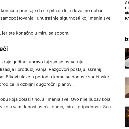
S
PO
 konačno prestaje da se pita da li je dovoljno dobar,
ul
aj samopoštovanja i unutrašnje sigurnosti koji menja sve
RA
, jer ste konačno u miru sa sobom.
I
eći
 kraja godine, upravo taj san se ostvaruje.
izacije i produbljivanja. Razgovori postaju iskreniji,
nogi Bikovi ulaze u period u kome se donose sudbinske
rodice ili ozbiljni dugoročni planovi.
bu koja dolazi tiho, ali menja sve. Ovo nije ljubav koja
av koja vam donosi osećaj doma, mira i pripadnosti. San