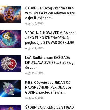
ŠKORPIJA: Ovog vikenda stiže
vam SREĆA kakvu odavno niste
osjetili, zvijezde...
August 6, 2026
VODOLIJA: NOVA SEDMICA nosi
JAKO PUNO IZNENAĐENJA,
pogledajte ŠTA VAS OČEKUJE!
August 1, 2026
LAV: Sudbina vam BAŠ SADA
ISPUNJAVA SVE ŽELJE, razlog
će vas...
August 3, 2026
RIBE: Očekuje vas JEDAN OD
NAJSREĆNIJIH PERIODA ove
GODINE, pogledajte šta...
August 5, 2026
ŠKORPIJA: VIKEND JE STIGAO,