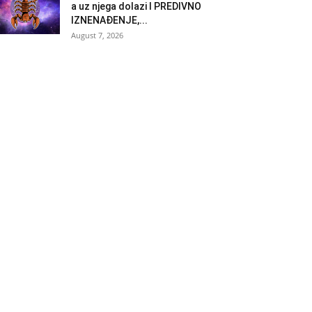
a uz njega dolazi I PREDIVNO
IZNENAĐENJE,...
August 7, 2026