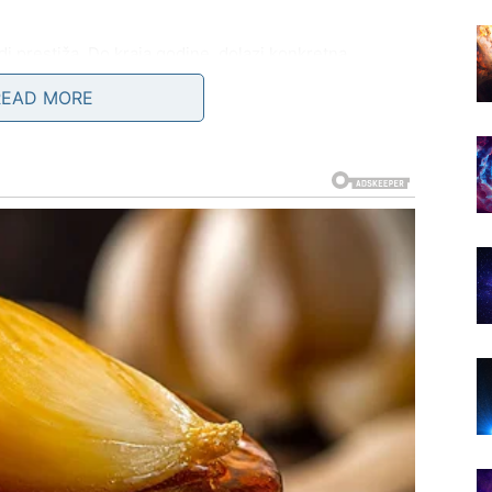
di prestiža. Do kraja godine, dolazi konkretna
READ MORE
 alat koji vam omogućava mirniji život. To je za Bika