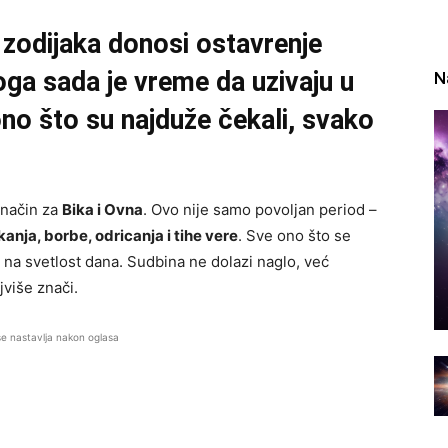
zodijaka donosi ostavrenje
ga sada je vreme da uzivaju u
N
ono što su najduže čekali, svako
 način za
Bika i Ovna
. Ovo nije samo povoljan period –
anja, borbe, odricanja i tihe vere
. Sve ono što se
 na svetlost dana. Sudbina ne dolazi naglo, već
jviše znači.
se nastavlja nakon oglasa