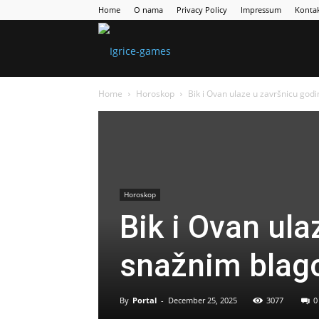
Home
O nama
Privacy Policy
Impressum
Konta
Games
Home
Horoskop
Bik i Ovan ulaze u završnicu go
Portal
Horoskop
Bik i Ovan ul
snažnim blag
By
Portal
-
December 25, 2025
3077
0