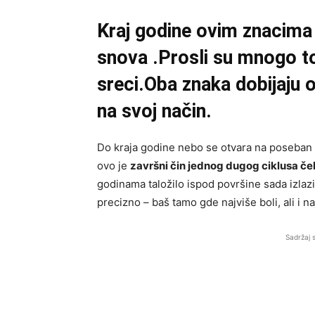
Kraj godine ovim znacima 
snova .Prosli su mnogo to
sreci.Oba znaka dobijaju 
na svoj način.
Do kraja godine nebo se otvara na poseban
ovo je
završni čin jednog dugog ciklusa ček
godinama taložilo ispod površine sada izlazi
precizno – baš tamo gde najviše boli, ali i na
Sadržaj 