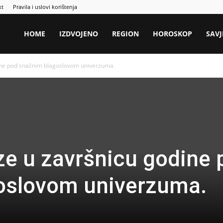
kt
Pravila i uslovi korištenja
HOME
IZDVOJENO
REGION
HOROSKOP
SAVJ
dine pod snažnim blagoslovom univerzuma.
aze u završnicu godine
oslovom univerzuma.