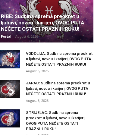
RIBE: Sudbina sprema preokret u
ljubavi, novcu i karijeri, OVOG PUTA
NEĆETE OSTATI PRAZNIH RUKU!
Portal
-
August 6, 2026
VODOLIJA: Sudbina sprema preokret
u ljubavi, novcu i karijeri, OVOG PUTA
NEĆETE OSTATI PRAZNIH RUKU!
August 6, 2026
JARAC: Sudbina sprema preokret u
ljubavi, novcu i karijeri, OVOG PUTA
NEĆETE OSTATI PRAZNIH RUKU!
August 6, 2026
STRIJELAC: Sudbina sprema
preokret u ljubavi, novcu i karijeri,
OVOG PUTA NEĆETE OSTATI
PRAZNIH RUKU!