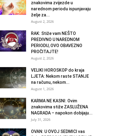
znakovima zvijezde u
narednom periodu ispunjavaju
želje za...
August 2, 2026
RAK: Stiže vam NEŠTO
PREDIVNO U NAREDNOM
PERIODU, OVO OBAVEZNO
PROČITAJTE!
August 2, 2026
VELIKI HOROSKOP do kraja
LJETA: Nekom raste STANJE
na računu, nekom...
August 1, 2026
KARMA NE KASNI: Ovim
znakovima stiže ZASLUŽENA
NAGRADA – napokon dobijaju...
July 31, 2026
OVAN: U OVOJ SEDMICI vas