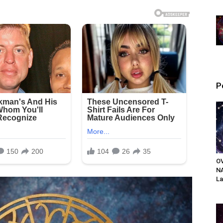
P
O
N
La