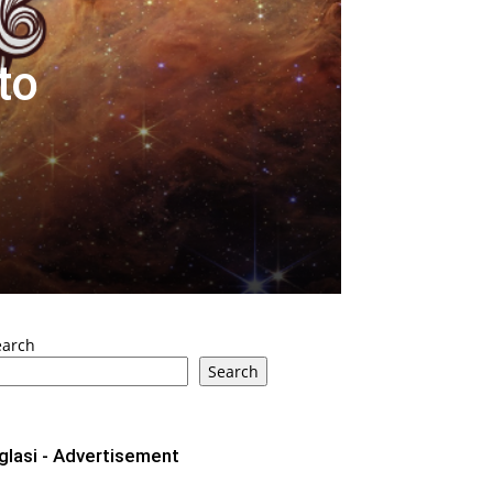
to
earch
Search
glasi - Advertisement