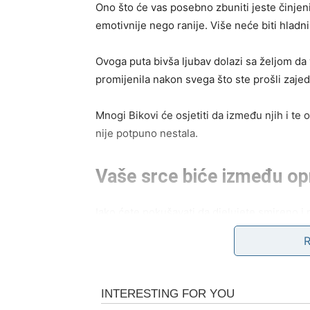
Ono što će vas posebno zbuniti jeste činjeni
emotivnije nego ranije. Više neće biti hladni
Ovoga puta bivša ljubav dolazi sa željom da v
promijenila nakon svega što ste prošli zaje
Mnogi Bikovi će osjetiti da između njih i te
nije potpuno nestala.
Vaše srce biće između op
Iako ćete pokušavati da djelujete smireno i 
Dio vas neće željeti ponovo prolaziti kroz s
da emocije još uvijek postoje.
Mnogi Bikovi će tokom ovog perioda shvatiti
poruka ili susret mogli bi vratiti uspomene