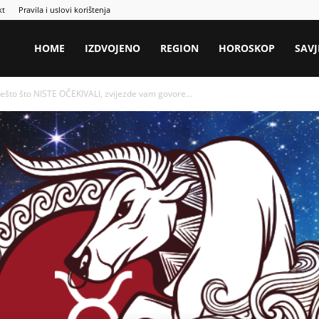
kt
Pravila i uslovi korištenja
HOME
IZDVOJENO
REGION
HOROSKOP
SAVJ
što što NISTE OČEKIVALI, zvijezde vam govore...