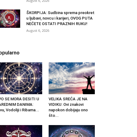
August 6, 2026
ŠKORPIJA: Sudbina sprema preokret
u ljubavi, novcu i karijeri, OVOG PUTA
NEĆETE OSTATI PRAZNIH RUKU!
August 6, 2026
opularno
VO SE MORA DESITI U
VELIKA SREĆA JE NA
AREDNIM DANIMA:
VIDIKU: Ovi znakovi
vu, Vodoliji i Ribama...
napokon dobijaju ono
što...