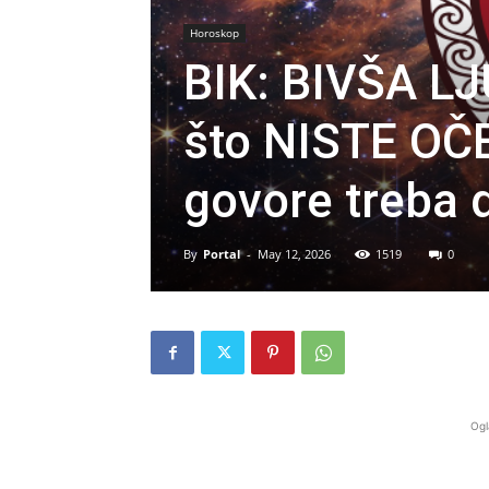
Horoskop
BIK: BIVŠA L
što NISTE OČE
govore treba d
By
Portal
-
May 12, 2026
1519
0
Ogl