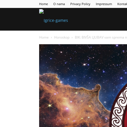
Home
O nama
Privacy Policy
Impressum
Konta
Games
Home
Horoskop
BIK: BIVŠA LJUBAV vam sprema ne
Portal