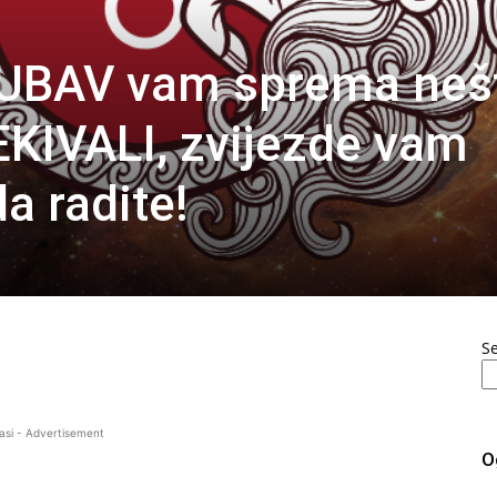
JUBAV vam sprema neš
KIVALI, zvijezde vam
a radite!
S
asi - Advertisement
O