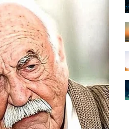
site odluke naglo. Važno je da sebi date vremena i da
e zaista iskrene.