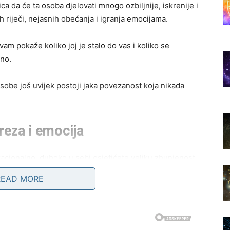
ca da će ta osoba djelovati mnogo ozbiljnije, iskrenije i
h riječi, nejasnih obećanja i igranja emocijama.
am pokaže koliko joj je stalo do vas i koliko se
dno.
 osobe još uvijek postoji jaka povezanost koja nikada
reza i emocija
racionalno, duboko u sebi osjetićete veliku zbunjenost.
tare probleme i razočaranja, dok će drugi dio osjećati
READ MORE
 da nikada nisu potpuno zaboravili tu osobu. Jedna
 i osjećanja mnogo snažnije nego što očekujete.