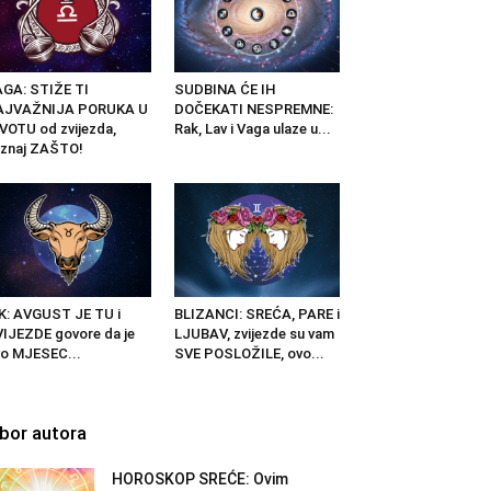
GA: STIŽE TI
SUDBINA ĆE IH
AJVAŽNIJA PORUKA U
DOČEKATI NESPREMNE:
VOTU od zvijezda,
Rak, Lav i Vaga ulaze u...
znaj ZAŠTO!
K: AVGUST JE TU i
BLIZANCI: SREĆA, PARE i
IJEZDE govore da je
LJUBAV, zvijezde su vam
o MJESEC...
SVE POSLOŽILE, ovo...
zbor autora
HOROSKOP SREĆE: Ovim