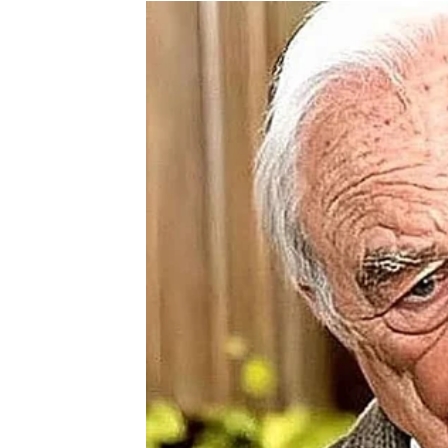
Međutim, zvijezde vam savjetuju da ne dono
pažljivo procijenite da li su namjere te osob