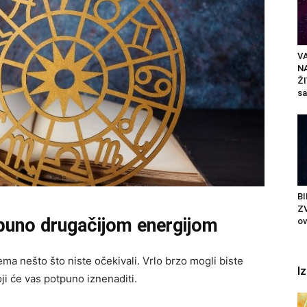
VA
N
ŽI
sa
BI
ZV
tpuno drugačijom energijom
ov
ma nešto što niste očekivali. Vrlo brzo mogli biste
I
oji će vas potpuno iznenaditi.