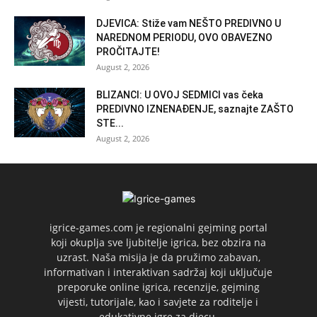
DJEVICA: Stiže vam NEŠTO PREDIVNO U
NAREDNOM PERIODU, OVO OBAVEZNO
PROČITAJTE!
August 2, 2026
BLIZANCI: U OVOJ SEDMICI vas čeka
PREDIVNO IZNENAĐENJE, saznajte ZAŠTO
STE...
August 2, 2026
igrice-games.com je regionalni gejming portal
koji okuplja sve ljubitelje igrica, bez obzira na
uzrast. Naša misija je da pružimo zabavan,
informativan i interaktivan sadržaj koji uključuje
preporuke online igrica, recenzije, gejming
vijesti, tutorijale, kao i savjete za roditelje i
edukativne igre za djecu.