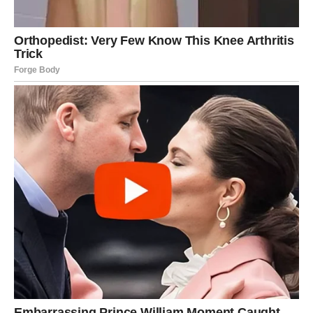
Poruka Ove Priče
Priča o Lokiju i njegovoj prabaki Isabel nudi prekrasnu
poruku o ljubavi, sjećanjima i životu nakon smrti. Bez
obzira na to što vjerujemo, ova priča nas uči da ljubav ne
poznaje granice i da ona može prevazići i najteže
trenutke.
Naša sjećanja na voljene nikada ne nestaju; ona
žive u našim srcima i oblikuju nas kao osobe. Ova
emotivna povezanost često se može osjetiti u trenucima
tišine, kada se prisjetimo onih koje smo izgubili.
U tim
trenucima, kada se sjećamo voljenih, često se osjećamo
ispunjenima nekom vrstom unutrašnjeg mira. Takvi
trenuci, iako mogu biti teški, također su ispunjeni
ljubavlju i snagom zajedničkog života.
Poruka ove priče je
jasna – ljubav predstavlja most između života i smrti, a
sjećanja na voljene su najdragocjeniji dar koji nosimo sa
sobom.