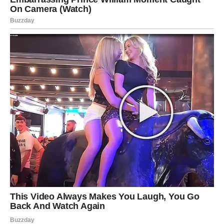
Zaključak: Ljubav i Sjećanja
Ljudi često traže odgovore na pitanja koja se tiču
postojanja života nakon smrti. Priča o malom Lokiju i
njegovoj prabaki Isabel pruža uvide u to kako ljubav može
preživjeti i nakon fizičkog odlaska.
Bez obzira na naše
različite poglede na život, smrt i ono što dolazi nakon
njega, ova priča nas podsjeća da su sjećanja koja nosimo
u srcu vječna.
U tim sjećanjima, ljubav nikada ne umire;
ona se transformira i ostaje sa nama, pružajući nam
snagu da nastavimo dalje, čak i u najtežim trenucima.
Stoga, kada se suočimo s gubitkom, važno je prisjetiti se
da ljubav i sjećanje ostaju živi, čuvajući duh naših voljenih
dok se krećemo kroz život.
Priče poput ove o Lokiju i
njegovoj prabaki nas podstiču da preispitamo svoja
uvjerenja o ljubavi i smrti, te nas ohrabruju da njegujemo