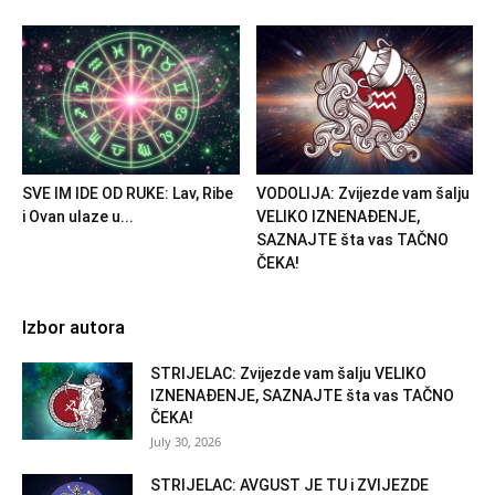
SVE IM IDE OD RUKE: Lav, Ribe
VODOLIJA: Zvijezde vam šalju
i Ovan ulaze u...
VELIKO IZNENAĐENJE,
SAZNAJTE šta vas TAČNO
ČEKA!
Izbor autora
STRIJELAC: Zvijezde vam šalju VELIKO
IZNENAĐENJE, SAZNAJTE šta vas TAČNO
ČEKA!
July 30, 2026
STRIJELAC: AVGUST JE TU i ZVIJEZDE