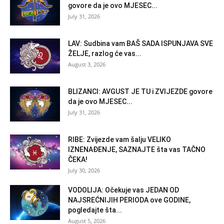
govore da je ovo MJESEC...
July 31, 2026
LAV: Sudbina vam BAŠ SADA ISPUNJAVA SVE
ŽELJE, razlog će vas...
August 3, 2026
BLIZANCI: AVGUST JE TU i ZVIJEZDE govore
da je ovo MJESEC...
July 31, 2026
RIBE: Zvijezde vam šalju VELIKO
IZNENAĐENJE, SAZNAJTE šta vas TAČNO
ČEKA!
July 30, 2026
VODOLIJA: Očekuje vas JEDAN OD
NAJSREĆNIJIH PERIODA ove GODINE,
pogledajte šta...
August 5, 2026