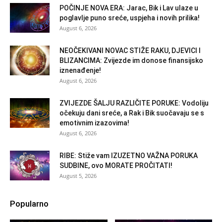
POČINJE NOVA ERA: Jarac, Bik i Lav ulaze u
poglavlje puno sreće, uspjeha i novih prilika!
August 6, 2026
NEOČEKIVANI NOVAC STIŽE RAKU, DJEVICI I
BLIZANCIMA: Zvijezde im donose finansijsko
iznenađenje!
August 6, 2026
ZVIJEZDE ŠALJU RAZLIČITE PORUKE: Vodoliju
očekuju dani sreće, a Rak i Bik suočavaju se s
emotivnim izazovima!
August 6, 2026
RIBE: Stiže vam IZUZETNO VAŽNA PORUKA
SUDBINE, ovo MORATE PROČITATI!
August 5, 2026
Popularno