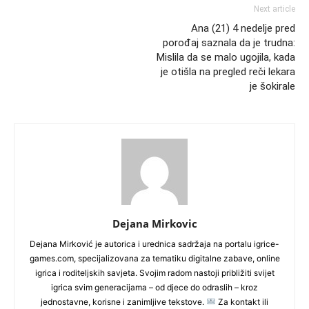
Next article
Ana (21) 4 nedelje pred
porođaj saznala da je trudna:
Mislila da se malo ugojila, kada
je otišla na pregled reči lekara
je šokirale
Dejana Mirkovic
Dejana Mirković je autorica i urednica sadržaja na portalu igrice-
games.com, specijalizovana za tematiku digitalne zabave, online
igrica i roditeljskih savjeta. Svojim radom nastoji približiti svijet
igrica svim generacijama – od djece do odraslih – kroz
jednostavne, korisne i zanimljive tekstove.
Za kontakt ili