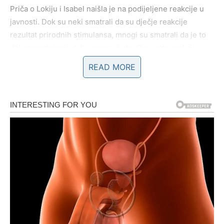
Priča o Lokiju i Isabel naišla je na podijeljene reakcije u
javnosti. Dok su neki smatrali da su dječje reakcije
rezultat prirodnih stimulansa, mnogi su smatrali da je to
dokaz postojanja duhovnog svijeta. Ova vrsta reakcije
često se događa kada se susretnemo s neobjašnjivim
READ MORE
fenomenima. Na društvenim mrežama, ljudi su dijelili
svoja iskustva o gubitku voljenih i načinu na koji su
osjetili njihovu prisutnost nakon smrti. U ovim
razgovorima, postavljala su se pitanja kao što su: “Da li su
sjećanja na naše voljene uistinu živa ili su to samo plod
naše mašte?” i “Kako se nositi s tugom?” Takva
razmišljanja često otkrivaju složenost ljudske psihe i
način na koji se nosimo s gubitkom. Priče poput ove
pružaju nadu onima koji tuguju za izgubljenim voljenima,
potičući ih da vjeruju da postoji nešto više od onoga što
možemo vidjeti.