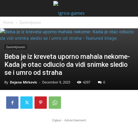
Home
Zanimljivosti
Zanimljivosti
Beba je iz kreveta uporno mahala nekome-
Kada je otac odlucio da vidi snimke sledio
se i umro od straha
By
Dejana Mirkovic
-
December 9, 2025
4297
0
Oglasi - Advertisement