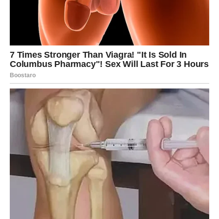
Izvan Granica Logike
Naša percepcija smrti često je ograničena logikom i
znanstvenim objašnjenjima. Ipak, postoje neobjašnjive
situacije koje podstiču na razmišljanje. Mnogi ljudi se
suočavaju s pitanjima o postojanju nečega izvan fizičkog
svijeta, a priče poput ove pružaju uvide u to kako
možemo shvatiti i interpretirati svoja iskustva.
U ovom
kontekstu, Loki i njegova prabaka postaju simboli nečeg
divnog; njihova povezanost nas podsjeća da ljubav ne
umire, već se transformira u uspomene koje živimo svaki
dan.
Mnogi psiholozi i duhovni vođe govore o tome da se
ljubav nikada ne gubi, već se prenosi u obliku uspomena i
emocija. Ova veza može ostati snažna kroz različite
rituale, kao što su paljenje svijeća za preminule ili
pričanje priča o njima.
Takvi rituali pomažu ljudima da se
nose s tugom i zadrže sjećanje na voljene.