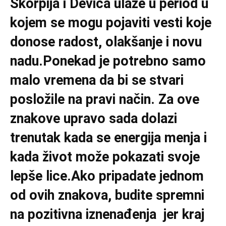
Škorpija i Devica ulaze u period u
kojem se mogu pojaviti vesti koje
donose radost, olakšanje i novu
nadu.Ponekad je potrebno samo
malo vremena da bi se stvari
posložile na pravi način. Za ove
znakove upravo sada dolazi
trenutak kada se energija menja i
kada život može pokazati svoje
lepše lice.Ako pripadate jednom
od ovih znakova, budite spremni
na pozitivna iznenađenja jer kraj