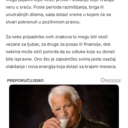
veru u sreću. Posle perioda razmišljanja, briga ili
unutrašnjih dilema, sada dolazi vreme u kojem će se
stvari pokrenuti u pozitivnom pravcu.
Za neke pripadnike ovih znakova to mogu biti vesti
vezane za ljubav, za druge za posao ili finansije, dok
nekima može stići potvrda da su odluke koje su doneli
bile ispravne. Ono što je zajedničko svima jeste osećaj
olakšanja i nova energija koja dolazi sa krajem meseca.