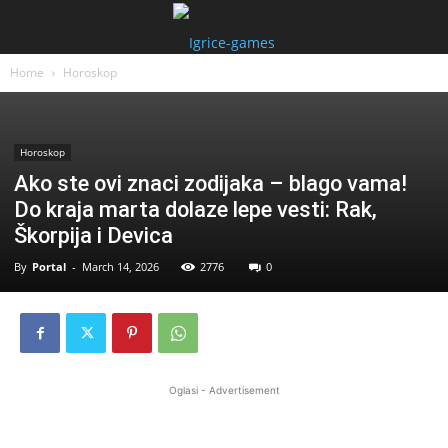
Home
Horoskop
Horoskop
Ako ste ovi znaci zodijaka – blago vama!
Do kraja marta dolaze lepe vesti: Rak,
Škorpija i Devica
By
Portal
-
March 14, 2026
2776
0
Oglasi - Advertisement