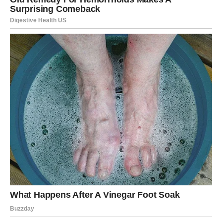
ili finansije. Projekat koji je dugo bio u planu može
konačno početi da daje rezultate. Takođe postoji
mogućnost da se pojavi osoba iz prošlosti koja želi da
popravi odnos i pokaže drugačiji pristup nego ranije.
Ovaj period može Škorpiji doneti osećaj da je sudbina
konačno na njenoj strani. Posle svega kroz šta je prošla,
dolaze dani u kojima može osetiti nagradu za svoju snagu
i istrajnost.
Devica – Dolazi potvrda da je
strpljenje vredelo
Devica je znak koji je poznat po svojoj analitičnosti,
odgovornosti i želji da sve uradi na najbolji mogući način.