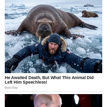
Ona često mnogo razmišlja i pokušava da pronađe
savršeno rešenje za svaku situaciju.
U poslednje vreme mnoge Device su se nalazile u fazi
čekanja. Možda su čekale odgovor na neku važnu odluku,
možda su radile na planu koji zahteva vreme i trud, ili su
jednostavno želele da vide da li će njihov rad doneti
rezultate.
Do kraja marta Device mogu dobiti potvrdu da su na
pravom putu. Dobre vesti mogu stići kroz posao, finansije
ili neku ličnu situaciju koja je dugo bila neizvesna.
Za neke pripadnike ovog znaka može se pojaviti prilika
koja menja planove na bolje. To može biti ponuda, nova
saradnja ili priznanje za trud koji su uložili. Ono što je
sigurno jeste da će Devica osetiti olakšanje i zadovoljstvo