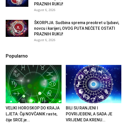
PRAZNIH RUKU!
August 6, 2026
ŠKORPIJA: Sudbina sprema preokret u ljubavi,
novcu i karijeri, OVOG PUTA NEĆETE OSTATI
PRAZNIH RUKU!
August 6, 2026
Popularno
VELIKI HOROSKOP DO KRAJA
BILI SU RANJENI I
LJETA: Čiji NOVČANIK raste,
POVRIJEĐENI, A SADA JE
čije SRCE je...
VRIJEME DA KRENU...