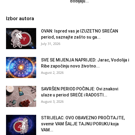
dobijaju...
Izbor autora
OVAN: Ispred vas je IZUZETNO SREĆAN
period, saznajte zašto su ga...
July 31, 2026
SVE SE MIJENJA NAPRIJED: Jarac, Vodolija i
Ribe započinju novo životno...
August 2, 2026
SAVRŠEN PERIOD POČINJE: Ovi znakovi
ulaze u period SREĆE i RADOSTI...
August 3, 2026
STRIJELAC: OVO OBAVEZNO PROČITAJTE,
svemir VAM ŠALJE TAJNU PORUKU koja
VAM...