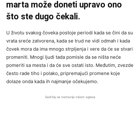
marta može doneti upravo ono
što ste dugo čekali.
U životu svakog čoveka postoje periodi kada se čini da su
vrata sreće zatvorena, kada se trud ne vidi odmah i kada
čovek mora da ima mnogo strpljenja i vere da će se stvari
promeniti. Mnogi ljudi tada pomisle da se ništa neće
pomeriti sa mesta i da će sve ostati isto. Međutim, zvezde
često rade tiho i polako, pripremajući promene koje
dolaze onda kada ih najmanje očekujemo.
Sadržaj se nastavlja nakon oglasa