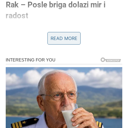
Rak – Posle briga dolazi mir i
radost
Rak je znak koji uvek nosi mnogo emocija u svom srcu.
On brine o ljudima koje voli, često stavlja tuđe potrebe
READ MORE
ispred svojih i ponekad nosi teret odgovornosti koji drugi
ni ne primećuju. Upravo zbog toga Rak često prolazi kroz
periode u kojima oseća umor ili zabrinutost.
U prethodnom periodu mnogi Rakovi su se suočavali sa
situacijama koje su zahtevale strpljenje. Možda su čekali
odgovor vezan za posao, možda su se nadali nekoj
promeni u ljubavi ili su jednostavno želeli da se neka
porodična situacija konačno razreši.
Do kraja marta stvari počinju da se pomeraju u lepšem
pravcu. Rak može dobiti vest koja donosi veliko emotivno