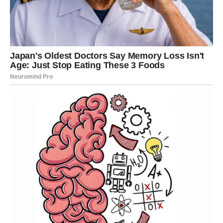
olakšanje. To može biti poruka od osobe koja mu je
važna, pomirenje sa nekim iz prošlosti ili informacija koja
rešava dilemu koja je dugo trajala.
Za neke Rakove kraj marta može doneti i lepe vesti
vezane za porodicu ili plan koji je dugo bio na čekanju.
Ono što je posebno važno jeste da će Rak osetiti da se
energija menja i da stvari polako dolaze na svoje mesto.
Ovo je period u kojem Rak može ponovo osetiti
optimizam i veru da život ume da donese lepe trenutke
upravo onda kada ih čovek najviše treba.
Škorpija – Sudbina otvara nova
vrata