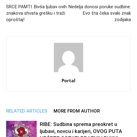
SRCE PAMTI: Bivša ljubav ovih
Nedelja donosi poruke sudbine:
znakova shvata grešku i traži
Evo šta čeka svaki znak
oproštaj!
zodijaka
Portal
RELATED ARTICLES
MORE FROM AUTHOR
RIBE: Sudbina sprema preokret u
ljubavi, novcu i karijeri, OVOG PUTA