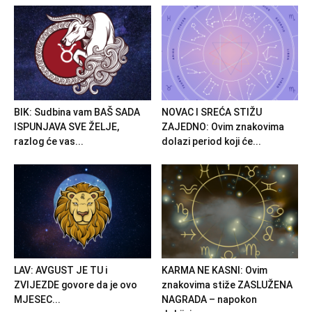
BIK: Sudbina vam BAŠ SADA
NOVAC I SREĆA STIŽU
ISPUNJAVA SVE ŽELJE,
ZAJEDNO: Ovim znakovima
razlog će vas...
dolazi period koji će...
LAV: AVGUST JE TU i
KARMA NE KASNI: Ovim
ZVIJEZDE govore da je ovo
znakovima stiže ZASLUŽENA
MJESEC...
NAGRADA – napokon