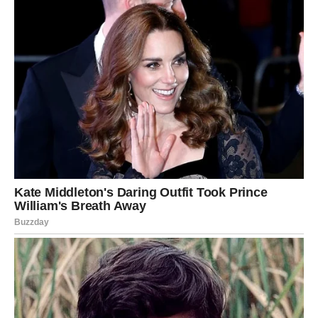
jer će videti da njen rad nije bio uzaludan.
Ovaj period može joj doneti novu motivaciju i energiju da
nastavi dalje sa još više samopouzdanja.