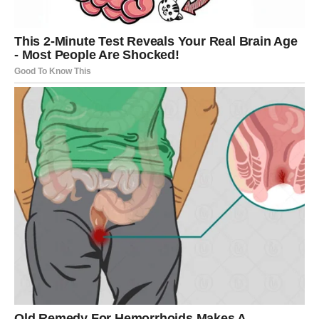
Škorpija je znak koji kroz život prolazi sa mnogo snage,
ali i kroz mnoge transformacije. Ona je znak koji često
prolazi kroz velike promene i izazove, ali iz svake
situacije izlazi jača nego ranije.
U prethodnom periodu mnoge Škorpije su morale da
zatvore neka poglavlja iz prošlosti. Možda su donele
teške odluke, možda su morale da puste neke ljude iz
svog života ili su jednostavno prolazile kroz fazu u kojoj
su preispitivale svoje ciljeve i želje.
Sada se energija menja. Do kraja marta Škorpija može
dobiti vest koja otvara nova vrata. To može biti ponuda,
prilika ili situacija koja donosi osećaj da se trud i
strpljenje konačno isplaćuju.
Neke Škorpije mogu dobiti dobre vesti vezane za posao