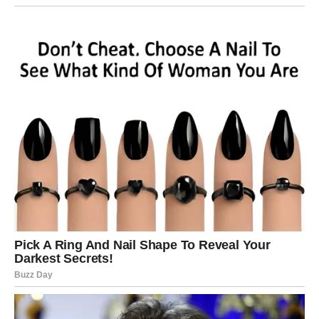
ljubavlju, radošću i samopouzdanjem, pod uvjetom da ga
živite po vlastitim pravilima.
U konačnici, žene u ovom razdoblju života imaju priliku da
redefiniraju svoje prioritete i učine ono što ih ispunjava.
**Ne dopustite da vas strahovi i predrasude drže
unazad**. Vrijeme je da se posvetite sebi, njegovali svoje
tijelo, duh i srce, i uživali u svakom trenutku. Šezdesete
godine nisu kraj, već početak novog, uzbudljivog
poglavlja sa neograničenim mogućnostima. Ovaj period
može biti vrijeme za putovanja, istraživanje novih strasti,
ili čak uključivanje u volonterske aktivnosti koje vas mogu
ispuniti i donijeti zadovoljstvo. Život nakon 60. godine
može biti vrijeme za buđenje nove strasti i otkrivanje
novih horizonta.