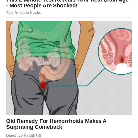
aktivnostima može pružiti priliku za nova prijateljstva i
interakciju s drugima, što dodatno doprinosi vašem
blagostanju.
Podsjetite se da ste vi najvažnija osoba u
vlastitom životu, i da je ulaganje u sebe ključno za
postizanje lične sreće.
7. Održavanje vlastite vrijednosti
Na kraju, važno je ne zaboraviti vlastitu vrijednost.
Društvo može pokušati minimizirati doprinos starijih
žena, ali vi ste riznica mudrosti i iskustva. **Nikada ne
dozvolite da vas drugi umanje; vi ste važni i zaslužujete
poštovanje**. Uživajte u svom životu, osnažite se i
prigrlite svaki dan kao priliku za rast.
Ovo je vrijeme kada
možete podijeliti svoje znanje i iskustvo s mlađim
generacijama, inspirišući ih da slijede svoje snove. Život
nakon 60. godine može biti najljepše poglavlje, ispunjeno