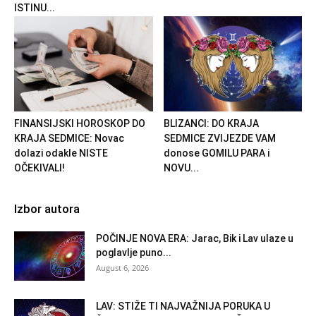
ISTINU...
FINANSIJSKI HOROSKOP DO
BLIZANCI: DO KRAJA
KRAJA SEDMICE: Novac
SEDMICE ZVIJEZDE VAM
dolazi odakle NISTE
donose GOMILU PARA i
OČEKIVALI!
NOVU...
Izbor autora
POČINJE NOVA ERA: Jarac, Bik i Lav ulaze u
poglavlje puno...
August 6, 2026
LAV: STIŽE TI NAJVAŽNIJA PORUKA U