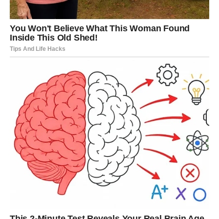
ili ignoriranju. Razgovor s prijateljima ili terapeutom može
vam pomoći da dobijete perspektivu o vašim vezama i
donesete odluke koje će vam donijeti više zadovoljstva.
Osnaživanje samopouzdanja često dolazi iz preuzimanja
kontroli nad vlastitim životom i odabira onih koji vas
podržavaju.
6. Ulaganje u sebe
Ulaganje u vlastito zdravlje i dobrobit nikada ne bi smjelo
prestati. **To uključuje pravilnu ishranu, fizičku aktivnost,
pa čak i duhovno obogaćivanje**. Bavite se aktivnostima
koje vas vesele, kao što su joga, plivanje ili kreativni hobi.
Ove navike će vam pomoći da se osjećate bolje i
izgledate zdravije, a istovremeno jačaju i vaše mentalno
zdravlje. Takođe, sudjelovanje u različitim društvenim