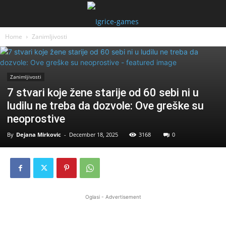
Home
Zanimljivosti
Zanimljivosti
7 stvari koje žene starije od 60 sebi ni u
ludilu ne treba da dozvole: Ove greške su
neoprostive
By
Dejana Mirkovic
-
December 18, 2025
3168
0
Oglasi - Advertisement