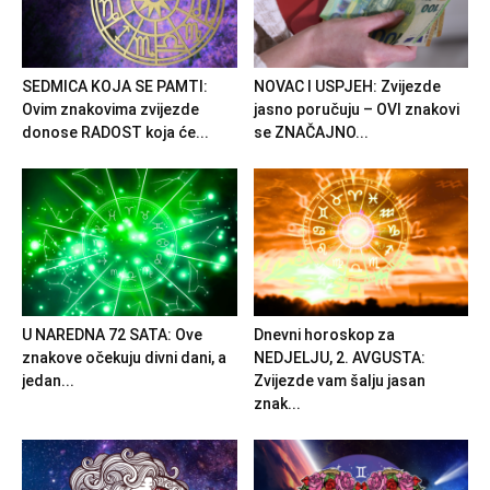
SEDMICA KOJA SE PAMTI:
NOVAC I USPJEH: Zvijezde
Ovim znakovima zvijezde
jasno poručuju – OVI znakovi
donose RADOST koja će...
se ZNAČAJNO...
U NAREDNA 72 SATA: Ove
Dnevni horoskop za
znakove očekuju divni dani, a
NEDJELJU, 2. AVGUSTA:
jedan...
Zvijezde vam šalju jasan
znak...