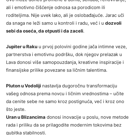
ali i emotivno čišćenje odnosa sa porodicom ili
roditeljima. Nije uvek lako, ali je oslobađajuće. Jarac uči
da snaga ne leži samo u kontroli i radu, već i u
dozvoli
sebi da oseća, da otpusti i da zaceli
.
Jupiter u Raku
u prvoj polovini godine jača intimne veze,
partnerstva i emotivnu podršku, dok njegov prelazak u
Lava donosi više samopouzdanja, kreativne inspiracije i
finansijske prilike povezane sa ličnim talentima.
Pluton u Vodoliji
nastavlja dugoročnu transformaciju
vašeg odnosa prema novcu i ličnim vrednostima – učite
da cenite sebe ne samo kroz postignuća, već i kroz ono
što jeste.
Uran u Blizancima
donosi inovacije u poslu, nove metode
rada i priliku da se prilagodite modernim tokovima bez
gubitka stabilnosti.