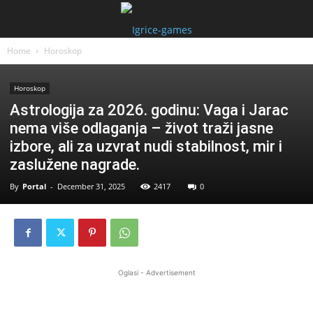
Home
Horoskop
Horoskop
Astrologija za 2026. godinu: Vaga i Jarac
nema više odlaganja – život traži jasne
izbore, ali za uzvrat nudi stabilnost, mir i
zaslužene nagrade.
By
Portal
-
December 31, 2025
2417
0
Oglasi - Advertisement