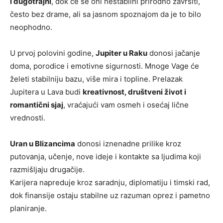
i dugotrajni
, dok će se oni nestabilni prirodno završiti,
često bez drame, ali sa jasnom spoznajom da je to bilo
neophodno.
U prvoj polovini godine,
Jupiter u Raku
donosi jačanje
doma, porodice i emotivne sigurnosti. Mnoge Vage će
želeti stabilniju bazu, više mira i topline. Prelazak
Jupitera u Lava budi
kreativnost, društveni život i
romantični sjaj
, vraćajući vam osmeh i osećaj lične
vrednosti.
Uran u Blizancima
donosi iznenadne prilike kroz
putovanja, učenje, nove ideje i kontakte sa ljudima koji
razmišljaju drugačije.
Karijera napreduje kroz saradnju, diplomatiju i timski rad,
dok finansije ostaju stabilne uz razuman oprez i pametno
planiranje.