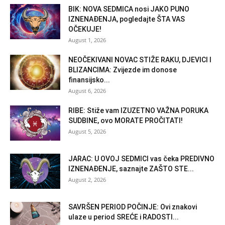
BIK: NOVA SEDMICA nosi JAKO PUNO
IZNENAĐENJA, pogledajte ŠTA VAS
OČEKUJE!
August 1, 2026
NEOČEKIVANI NOVAC STIŽE RAKU, DJEVICI I
BLIZANCIMA: Zvijezde im donose
finansijsko...
August 6, 2026
RIBE: Stiže vam IZUZETNO VAŽNA PORUKA
SUDBINE, ovo MORATE PROČITATI!
August 5, 2026
JARAC: U OVOJ SEDMICI vas čeka PREDIVNO
IZNENAĐENJE, saznajte ZAŠTO STE...
August 2, 2026
SAVRŠEN PERIOD POČINJE: Ovi znakovi
ulaze u period SREĆE i RADOSTI...