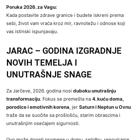
Poruka 2026. za Vagu:
Kada postavite zdrave granice i budete iskreni prema
sebi, život vam vraća kroz mir, ravnotežu i odnose koji
vas istinski ispunjavaju.
JARAC – GODINA IZGRADNJE
NOVIH TEMELJA I
UNUTRAŠNJE SNAGE
Za Jarčeve, 2026. godina nosi
duboku unutrašnju
transformaciju
. Fokus se premešta na
4. kuću doma,
porodice i emotivnih korena
, jer
Saturn i Neptun u Ovnu
traže da se suočite sa prošlošću, starim obrascima i
unutrašnjim osećajem sigurnosti.
Ovo može doneti promene u domu, selidbu, renoviranje,