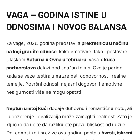
VAGA – GODINA ISTINE U
ODNOSIMA I NOVOG BALANSA
Za Vage, 2026. godina predstavlja
prekretnicu u načinu
na koji gradite odnose
, kako emotivne, tako i poslovne.
Ulaskom
Saturna u Ovna u februaru
, vaša
7. kuća
partnerstava
dolazi pod snažan fokus. Ovo je period
kada se veze testiraju na zrelost, odgovornost i realne
temelje. Površni odnosi, nejasni dogovori i emotivne
nesigurnosti više ne mogu opstati.
Neptun u istoj kući
dodaje duhovnu i romantičnu notu, ali
i upozorenje: idealizacija može zamagliti realnost. Zato je
ključno da učite da razlikujete pravu bliskost od iluzije.
Oni odnosi koji prežive ovu godinu postaju
čvrsti, iskreni