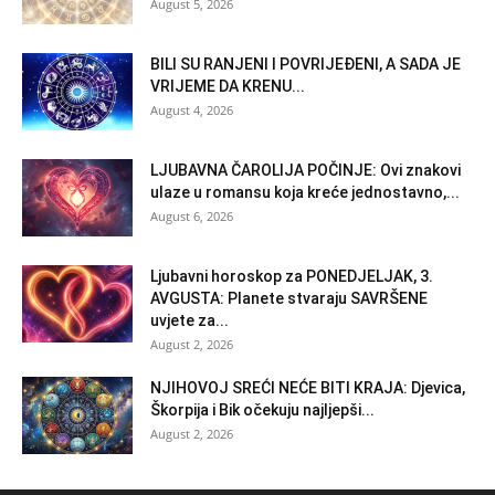
August 5, 2026
BILI SU RANJENI I POVRIJEĐENI, A SADA JE
VRIJEME DA KRENU...
August 4, 2026
LJUBAVNA ČAROLIJA POČINJE: Ovi znakovi
ulaze u romansu koja kreće jednostavno,...
August 6, 2026
Ljubavni horoskop za PONEDJELJAK, 3.
AVGUSTA: Planete stvaraju SAVRŠENE
uvjete za...
August 2, 2026
NJIHOVOJ SREĆI NEĆE BITI KRAJA: Djevica,
Škorpija i Bik očekuju najljepši...
August 2, 2026