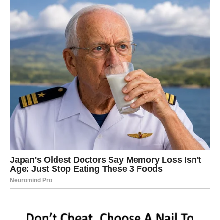
priznate sebi šta zaista želite, više nema povratka na
staro.
mart za Strelca označava početak novog pravca.
Možda nećete odmah imati sve odgovore, ali imaćete
jasnoću. A jasnoća je prvi korak ka slobodi.
ŠTA DONOSI KRVAVI MESEC
SVIMA?
Bez obzira na znak, energija ovog pomračenja donosi:
kulminaciju emotivnih procesa,
završetak karmičkih ciklusa,
razotkrivanje tajni,