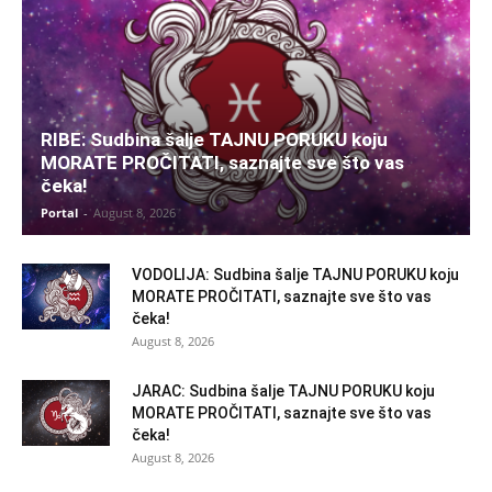
RIBE: Sudbina šalje TAJNU PORUKU koju
MORATE PROČITATI, saznajte sve što vas
čeka!
Portal
-
August 8, 2026
VODOLIJA: Sudbina šalje TAJNU PORUKU koju
MORATE PROČITATI, saznajte sve što vas
čeka!
August 8, 2026
JARAC: Sudbina šalje TAJNU PORUKU koju
MORATE PROČITATI, saznajte sve što vas
čeka!
August 8, 2026