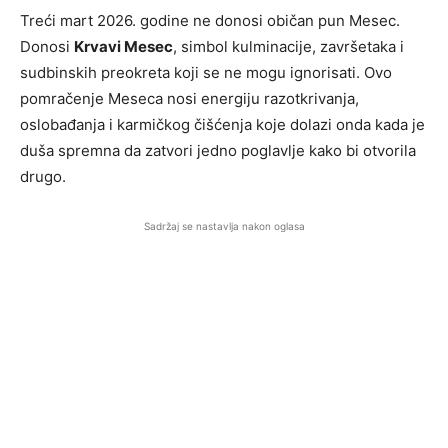
Treći mart 2026. godine ne donosi običan pun Mesec.
Donosi
Krvavi Mesec
, simbol kulminacije, završetaka i
sudbinskih preokreta koji se ne mogu ignorisati. Ovo
pomračenje Meseca nosi energiju razotkrivanja,
oslobađanja i karmičkog čišćenja koje dolazi onda kada je
duša spremna da zatvori jedno poglavlje kako bi otvorila
drugo.
Sadržaj se nastavlja nakon oglasa