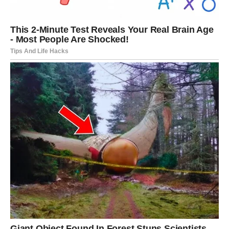
kontrolom. Ponekad je najveća snaga u tome da pustite.
I dok će vam početni talas emocija delovati uznemirujuće,
vrlo brzo ćete osetiti olakšanje. Kao da ste skinuli teret
koji ste nosili predugo.
Device nakon 3. marta više nisu iste. One su mirnije,
odlučnije i spremne da biraju ono što im donosi
stabilnost, a ne napetost.
STRELAC – PROMENA PRAVCA
KOJA OSLOBAĐA
Strelčevi će osetiti unutrašnji nemir koji ne mogu da