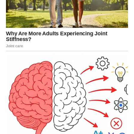
Device su dugo balansirale između razuma i osećanja,
između analize i intuicije, između “treba” i “želim”.
Međutim, Krvavi Mesec briše zonu komfora i donosi
situaciju u kojoj više nema prostora za odlaganje.
Može doći do:
presecanja odnosa koji je dugo bio nestabilan,
definisanja veze koja je stajala u mestu,
ili poslovne odluke koja zahteva hrabrost.
Ono što je najvažnije jeste da ćete sada jasno videti gde
ste trošili energiju na pokušaj da “popravite” nešto što
nije vaša odgovornost.
Ovo pomračenje vas uči da ne morate sve da držite pod