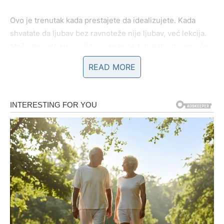
Ovo je trenutak kada prestajete da idealizujete. Kada
shvatate da ljubav bez ravnoteže nije ljubav, već lekcija.
Može doći do suza, ali te suze neće biti slabost – one će
biti čišćenje.
READ MORE
Ribe ulaze u fazu duhovne zrelosti. Više ne bežite u
maštu. Više ne opravdavate tuđa ponašanja. Više ne
spašavate one koji ne žele da budu spašeni.
mart je za vas emotivni reset i početak snažnije,
stabilnije verzije vas samih.
DEVICA – ODLUKE KOJE SE NE
MOGU VIŠE ODLAGATI