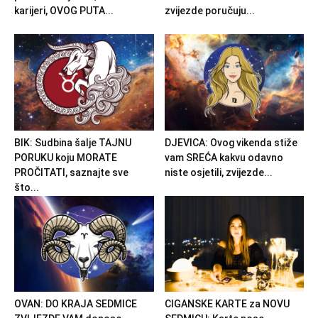
karijeri, OVOG PUTA...
zvijezde poručuju...
BIK: Sudbina šalje TAJNU
DJEVICA: Ovog vikenda stiže
PORUKU koju MORATE
vam SREĆA kakvu odavno
PROČITATI, saznajte sve
niste osjetili, zvijezde...
što...
OVAN: DO KRAJA SEDMICE
CIGANSKE KARTE za NOVU