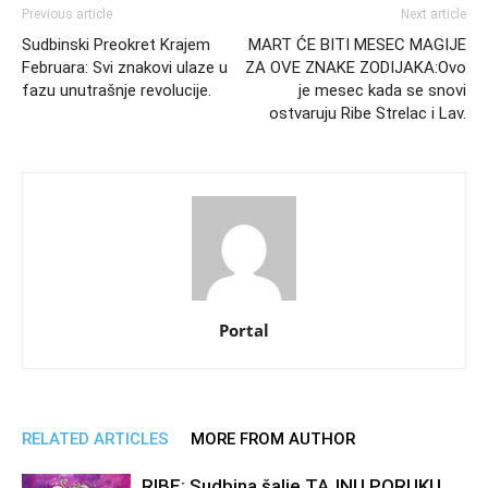
Previous article
Next article
Sudbinski Preokret Krajem
MART ĆE BITI MESEC MAGIJE
Februara: Svi znakovi ulaze u
ZA OVE ZNAKE ZODIJAKA:Ovo
fazu unutrašnje revolucije.
je mesec kada se snovi
ostvaruju Ribe Strelac i Lav.
Portal
RELATED ARTICLES
MORE FROM AUTHOR
RIBE: Sudbina šalje TAJNU PORUKU