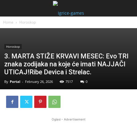
Home
Horoskop
Horoskop
3. MARTA STIŽE KRVAVI MESEC: Evo TRI
znaka zodijaka na koje će imati NAJJAČI
UTICAJ!Ribe Devica i Strelac.
By
Portal
-
February 26, 2026
7517
0
Oglasi - Advertisement