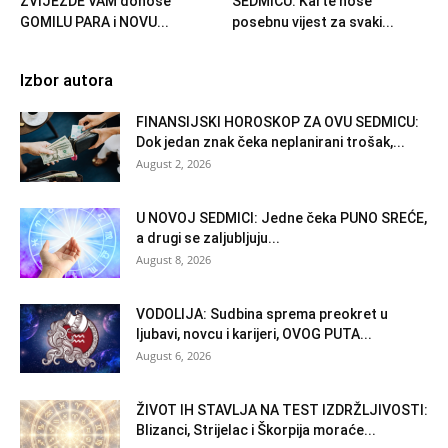
ZVIJEZDE VAM donose
SEDMICU: Karte nose
GOMILU PARA i NOVU...
posebnu vijest za svaki...
Izbor autora
FINANSIJSKI HOROSKOP ZA OVU SEDMICU:
Dok jedan znak čeka neplanirani trošak,...
August 2, 2026
U NOVOJ SEDMICI: Jedne čeka PUNO SREĆE,
a drugi se zaljubljuju...
August 8, 2026
VODOLIJA: Sudbina sprema preokret u
ljubavi, novcu i karijeri, OVOG PUTA...
August 6, 2026
ŽIVOT IH STAVLJA NA TEST IZDRŽLJIVOSTI:
Blizanci, Strijelac i Škorpija moraće...