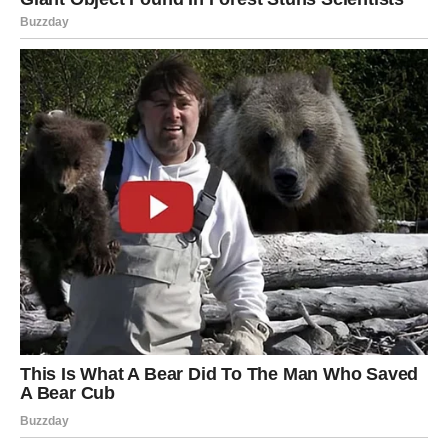
ignorišu. To je onaj osećaj da nešto mora da se promeni –
bilo da je u pitanju posao, dom, porodična dinamika ili
emotivni odnos.
Krvavi Mesec razotkriva istinu koju ste možda pokušavali
da racionalizujete.
Možda shvatate da:
ste prerasli određeni odnos,
da vas posao više ne inspiriše,
ili da morate da preuzmete odgovornost za odluku koju
ste odlagali.
Ovo nije lak trenutak, ali je oslobađajući. Jer kada jednom