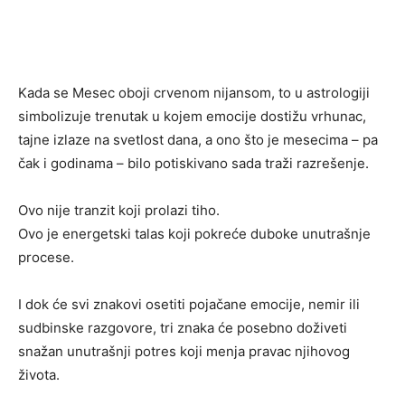
Kada se Mesec oboji crvenom nijansom, to u astrologiji
simbolizuje trenutak u kojem emocije dostižu vrhunac,
tajne izlaze na svetlost dana, a ono što je mesecima – pa
čak i godinama – bilo potiskivano sada traži razrešenje.
Ovo nije tranzit koji prolazi tiho.
Ovo je energetski talas koji pokreće duboke unutrašnje
procese.
I dok će svi znakovi osetiti pojačane emocije, nemir ili
sudbinske razgovore, tri znaka će posebno doživeti
snažan unutrašnji potres koji menja pravac njihovog
života.