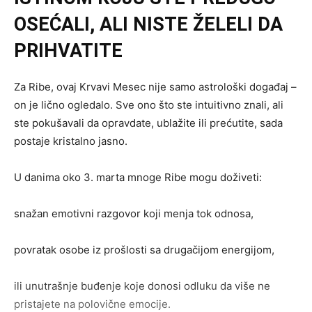
OSEĆALI, ALI NISTE ŽELELI DA
PRIHVATITE
Za Ribe, ovaj Krvavi Mesec nije samo astrološki događaj –
on je lično ogledalo. Sve ono što ste intuitivno znali, ali
ste pokušavali da opravdate, ublažite ili prećutite, sada
postaje kristalno jasno.
U danima oko 3. marta mnoge Ribe mogu doživeti:
snažan emotivni razgovor koji menja tok odnosa,
povratak osobe iz prošlosti sa drugačijom energijom,
ili unutrašnje buđenje koje donosi odluku da više ne
pristajete na polovične emocije.