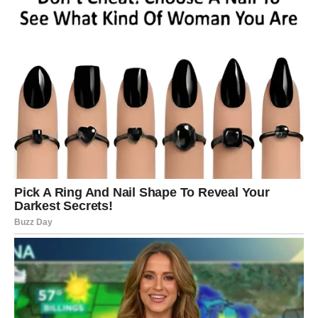
potrebu za iskrenim razgovorima,
i oslobađanje od obrazaca koji su nas sputavali.
Ovo je vreme kada maske padaju. Kada iluzije blede. Kada
više nije moguće praviti se da nešto ne vidimo.
Možda će biti napetih trenutaka. Možda će biti suza.
Možda će biti teških odluka.
Ali ono što se sada zatvara – zatvara se zauvek.
A ono što dolazi posle 3. marta donosi prostor za novu,
zdraviju i autentičniju fazu života.