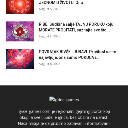
JEDNOM U ŽIVOTU: Ono...
August 5, 2026
RIBE: Sudbina šalje TAJNU PORUKU koju
MORATE PROČITATI, saznajte sve što...
August 8, 2026
POVRATAK BIVŠE LJUBAVI: Prošlost se ne
najavljuje, ona samo POKUCA i...
August 6, 2026
igrice-games.com je regionalni gejming portal koji
okuplja sve ljubitelje igrica, bez obzira na uzrast.
Naša misija je da pružimo zabavan, informativan i