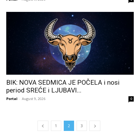
BIK: NOVA SEDMICA JE POČELA i nosi
period SREĆE i LJUBAVI...
Portal
-
August 9, 2026
0
1
2
3