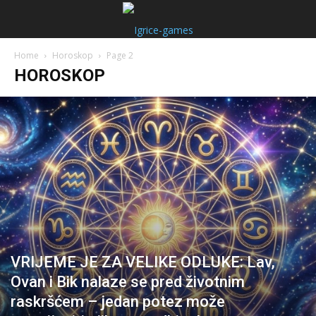
Home
Horoskop
Page 2
HOROSKOP
VRIJEME JE ZA VELIKE ODLUKE: Lav,
Ovan i Bik nalaze se pred životnim
raskršćem – jedan potez može