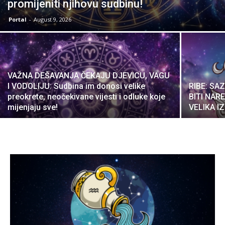
promijeniti njihovu sudbinu!
Portal
-
August 9, 2026
VAŽNA DEŠAVANJA ČEKAJU DJEVICU, VAGU
I VODOLIJU: Sudbina im donosi velike
RIBE: SA
preokrete, neočekivane vijesti i odluke koje
BITI NARE
mijenjaju sve!
VELIKA I