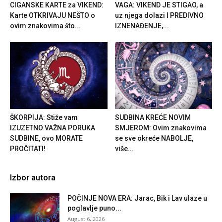
CIGANSKE KARTE za VIKEND:
VAGA: VIKEND JE STIGAO, a
Karte OTKRIVAJU NEŠTO o
uz njega dolazi I PREDIVNO
ovim znakovima što...
IZNENAĐENJE,...
ŠKORPIJA: Stiže vam
SUDBINA KREĆE NOVIM
IZUZETNO VAŽNA PORUKA
SMJEROM: Ovim znakovima
SUDBINE, ovo MORATE
se sve okreće NABOLJE,
PROČITATI!
više...
Izbor autora
POČINJE NOVA ERA: Jarac, Bik i Lav ulaze u
poglavlje puno...
August 6, 2026