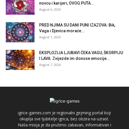
novcu i karijeri, OVOG PUTA...
August 6, 2026
PRED NJIMA SU DANI PUNI IZAZOVA: Bik,
Vaga i Djevica moraće...
August 1, 2026
EKSPLOZIJA LJUBAVI ČEKA VAGU, ŠKORPIJU
I LAVA: Zvijezde im donose emocije...
August 7, 2026
igrice-games.com je regionalni gejming portal koji
okuplja sve ljubitelje igrica, bez obzira na uzrast.
Naša misija je da pružimo zabavan, informativan i