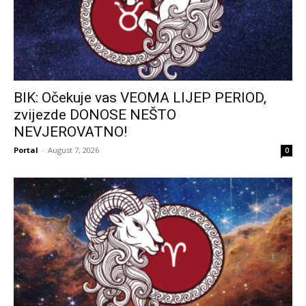
BIK: Očekuje vas VEOMA LIJEP PERIOD,
zvijezde DONOSE NEŠTO
NEVJEROVATNO!
Portal
-
August 7, 2026
0