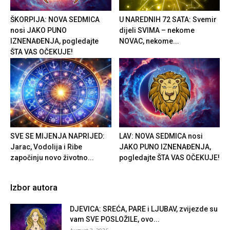
ŠKORPIJA: NOVA SEDMICA
U NAREDNIH 72 SATA: Svemir
nosi JAKO PUNO
dijeli SVIMA – nekome
IZNENAĐENJA, pogledajte
NOVAC, nekome...
ŠTA VAS OČEKUJE!
SVE SE MIJENJA NAPRIJED:
LAV: NOVA SEDMICA nosi
Jarac, Vodolija i Ribe
JAKO PUNO IZNENAĐENJA,
započinju novo životno...
pogledajte ŠTA VAS OČEKUJE!
Izbor autora
DJEVICA: SREĆA, PARE i LJUBAV, zvijezde su
vam SVE POSLOŽILE, ovo...